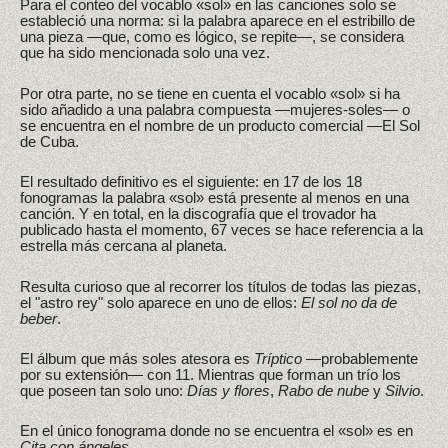
Para el conteo del vocablo «sol» en las canciones solo se
estableció una norma: si la palabra aparece en el estribillo de
una pieza —que, como es lógico, se repite—, se considera
que ha sido mencionada solo una vez.
Por otra parte, no se tiene en cuenta el vocablo «sol» si ha
sido añadido a una palabra compuesta —mujeres-soles— o
se encuentra en el nombre de un producto comercial —El Sol
de Cuba.
El resultado definitivo es el siguiente: en 17 de los 18
fonogramas la palabra «sol» está presente al menos en una
canción. Y en total, en la discografía que el trovador ha
publicado hasta el momento, 67 veces se hace referencia a la
estrella más cercana al planeta.
Resulta curioso que al recorrer los títulos de todas las piezas,
el "astro rey" solo aparece en uno de ellos:
El sol no da de
beber
.
El álbum que más soles atesora es
Tríptico
—probablemente
por su extensión— con 11. Mientras que forman un trío los
que poseen tan solo uno:
Días y flores
,
Rabo de nube
y
Silvio
.
En el único fonograma donde no se encuentra el «sol» es en
Cita con ángeles
.