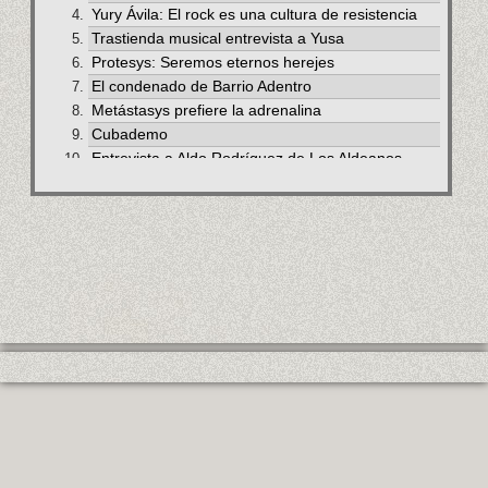
Yury Ávila: El rock es una cultura de resistencia
Trastienda musical entrevista a Yusa
Protesys: Seremos eternos herejes
El condenado de Barrio Adentro
Metástasys prefiere la adrenalina
Cubademo
Entrevista a Aldo Rodríguez de Los Aldeanos
Colores de Lilliana y Ariel
Diego en casa de Rafael
Rochy: siempre su mejor entrega
Dos promotores de rock
Tere multiplica la maravilla
Frente a frente con Firehaze
Cry Out For presenta Mirage en Ciudad Metal
Ciro Díaz: música para desmitificar
Alexander, Michel y Scriptorium
Lázara Ribadavia: darlo todo al cantar
Ariel Marrero: el cajón en la trova
Tito Corona: El rap es un vicio
Al habla con el vocalista de la banda Médula