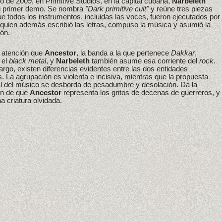
 de 2009, en Primitive Studios, en la capital cubana,
Narbeleth
u primer demo. Se nombra
"Dark primitive cult"
y reúne tres piezas
ue todos los instrumentos, incluidas las voces, fueron ejecutados por
 quien además escribió las letras, compuso la música y asumió la
ón.
 atención que
Ancestor
, la banda a la que pertenece
Dakkar
,
 el
black metal
, y
Narbeleth
también asume esa corriente del
rock
.
rgo, existen diferencias evidentes entre las dos entidades
as. La agrupación es violenta e incisiva, mientras que la propuesta
al del músico se desborda de pesadumbre y desolación. Da la
ón de que
Ancestor
representa los gritos de decenas de guerreros, y
a criatura olvidada.