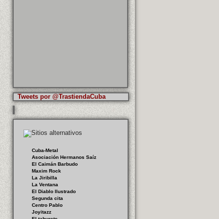
Tweets por @TrastiendaCuba
Cuba-Metal
Asociación Hermanos Saíz
El Caimán Barbudo
Maxim Rock
La Jiribilla
La Ventana
El Diablo Ilustrado
Segunda cita
Centro Pablo
Joyitazz
El taburete