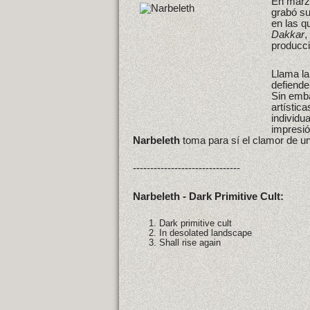
En marzo
grabó s
en las q
Dakkar
,
producci
Llama la
defiende
Sin emba
artístic
individu
impresi
Narbeleth
toma para sí el clamor de un
-------------------------------
Narbeleth - Dark Primitive Cult:
Dark primitive cult
In desolated landscape
Shall rise again