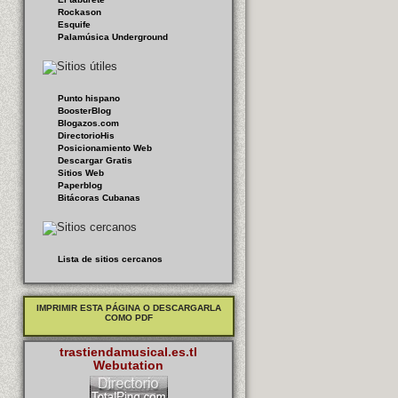
Rockason
Esquife
Palamúsica Underground
Punto hispano
BoosterBlog
Blogazos.com
DirectorioHis
Posicionamiento Web
Descargar Gratis
Sitios Web
Paperblog
Bitácoras Cubanas
Lista de sitios cercanos
IMPRIMIR ESTA PÁGINA O DESCARGARLA
COMO PDF
trastiendamusical.es.tl
Webutation