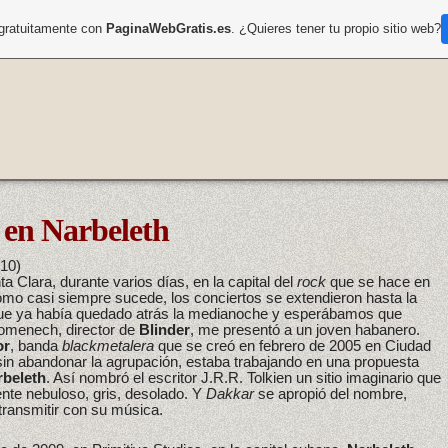
 gratuitamente con
PaginaWebGratis.es
. ¿Quieres tener tu propio sitio web?
 en Narbeleth
10)
 Clara, durante varios días, en la capital del
rock
que se hace en
mo casi siempre sucede, los conciertos se extendieron hasta la
ue ya había quedado atrás la medianoche y esperábamos que
Domenech, director de
Blinder
, me presentó a un joven habanero.
or
, banda
blackmetalera
que se creó en febrero de 2005 en Ciudad
sin abandonar la agrupación, estaba trabajando en una propuesta
rbeleth
. Así nombró el escritor J.R.R. Tolkien un sitio imaginario que
te nebuloso, gris, desolado. Y
Dakkar
se apropió del nombre,
transmitir con su música.