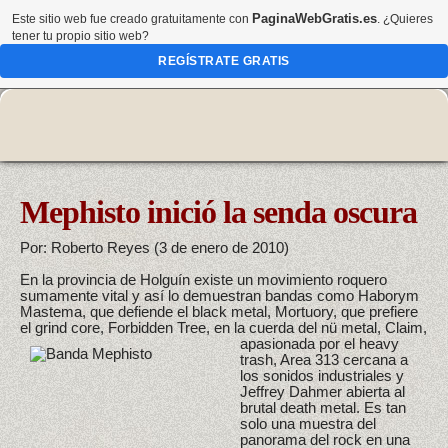
PaginaWebGratis.es
Este sitio web fue creado gratuitamente con
. ¿Quieres
tener tu propio sitio web?
REGÍSTRATE GRATIS
Mephisto inició la senda oscura
Por: Roberto Reyes (3 de enero de 2010)
En la provincia de Holguín existe un movimiento roquero
sumamente vital y así lo demuestran bandas como Haborym
Mastema, que defiende el black metal, Mortuory, que prefiere
el grind core, Forbidden Tree, en la cuerda del nü m
etal, Claim,
apasionada por el heavy
trash, Area 313 cercana a
los sonidos industriales y
Jeffrey Dahmer abierta al
brutal death metal. Es tan
solo una muestra del
panorama del rock en una