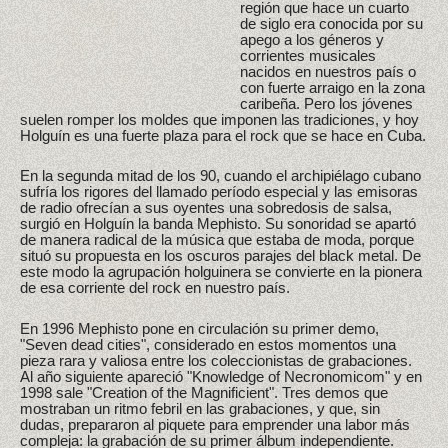
región que hace un cuarto
de siglo era conocida por su
apego a los géneros y
corrientes musicales
nacidos en nuestros país o
con fuerte arraigo en la zona
caribeña. Pero los jóvenes
suelen romper los moldes que imponen las tradiciones, y hoy
Holguín es una fuerte plaza para el rock que se hace en Cuba.
En la segunda mitad de los 90, cuando el archipiélago cubano
sufría los rigores del llamado período especial y las emisoras
de radio ofrecían a sus oyentes una sobredosis de salsa,
surgió en Holguín la banda Mephisto. Su sonoridad se apartó
de manera radical de la música que estaba de moda, porque
situó su propuesta en los oscuros parajes del black metal. De
este modo la agrupación holguinera se convierte en la pionera
de esa corriente del rock en nuestro país.
En 1996 Mephisto pone en circulación su primer demo,
"Seven dead cities", considerado en estos momentos una
pieza rara y valiosa entre los coleccionistas de grabaciones.
Al año siguiente apareció "Knowledge of Necronomicom" y en
1998 sale "Creation of the Magnificient". Tres demos que
mostraban un ritmo febril en las grabaciones, y que, sin
dudas, prepararon al piquete para emprender una labor más
compleja: la grabación de su primer álbum independiente.