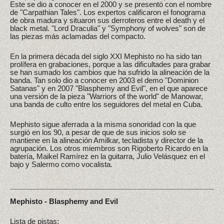
Este se dio a conocer en el 2000 y se presentó con el nombre
de "Carpathian Tales". Los expertos calificaron el fonograma
de obra madura y situaron sus derroteros entre el death y el
black metal. "Lord Draculia" y "Symphony of wolves" son de
las piezas más aclamadas del compacto.
En la primera década del siglo XXI Mephisto no ha sido tan
prolífera en grabaciones, porque a las dificultades para grabar
se han sumado los cambios que ha sufrido la alineación de la
banda. Tan solo dio a conocer en 2003 el demo "Dominion
Satanas" y en 2007 "Blasphemy and Evil", en el que aparece
una versión de la pieza "Warriors of the world" de Manowar,
una banda de culto entre los seguidores del metal en Cuba.
Mephisto sigue aferrada a la misma sonoridad con la que
surgió en los 90, a pesar de que de sus inicios solo se
mantiene en la alineación Amilkar, tecladista y director de la
agrupación. Los otros miembros son Rigoberto Ricardo en la
batería, Maikel Ramírez en la guitarra, Julio Velásquez en el
bajo y Salermo como vocalista.
Mephisto - Blasphemy and Evil
Lista de pistas: