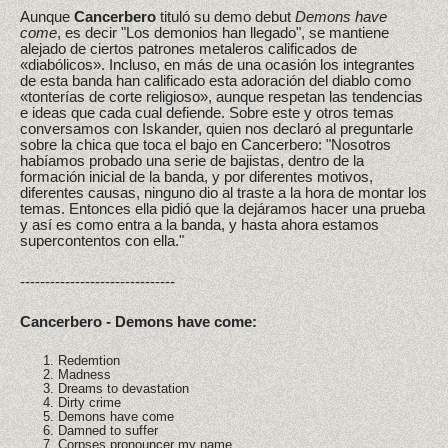
Aunque
Cancerbero
tituló su demo debut
Demons have
come
, es decir "Los demonios han llegado", se mantiene
alejado de ciertos patrones metaleros calificados de
«diabólicos». Incluso, en más de una ocasión los integrantes
de esta banda han calificado esta adoración del diablo como
«tonterías de corte religioso», aunque respetan las tendencias
e ideas que cada cual defiende. Sobre este y otros temas
conversamos con Iskander, quien nos declaró al preguntarle
sobre la chica que toca el bajo en Cancerbero: "Nosotros
habíamos probado una serie de bajistas, dentro de la
formación inicial de la banda, y por diferentes motivos,
diferentes causas, ninguno dio al traste a la hora de montar los
temas. Entonces ella pidió que la dejáramos hacer una prueba
y así es como entra a la banda, y hasta ahora estamos
supercontentos con ella."
-------------------------------
Cancerbero - Demons have come:
Redemtion
Madness
Dreams to devastation
Dirty crime
Demons have come
Damned to suffer
Corpses pronouncer my name