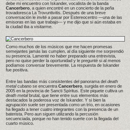
debe mi encuentro con Iskander, vocalista de la banda
Cancerbero
, a quien encontré en un concierto de la peña
trovadoresca La Trovuntivitis. Después de una breve
conversación le invité a pasar por Estereocentro —una de las
emisoras en las que trabajo— y me dijo que si aún estaba en
la ciudad iba a visitarme.
Como muchos de los músicos que me hacen promesas
semejantes jamás las cumplen, al día siguiente me sorprendió
su presencia. Lamenté no haber preparado una entrevista,
pero no quise perder la oportunidad y le pregunté si al menos
podíamos conversar brevemente. La respuesta de Iskander
fue positiva.
Entre las bandas más consistentes del panorama del
death
metal
cubano se encuentra
Cancerbero
, surgida en enero de
2005 en la provincia de Sancti Spíritus. Este piquete cultiva un
death metal
brutal, que tiene entre sus elementos más
destacados la poderosa voz de Iskander. Y si bien la
agrupación suele ser presentada como un trío, en ocasiones
ha llegado a tener cuatro integrantes con la presencia de un
baterista. Pero aun siguen utilizando la percusión
secuenciada, porque no han tenido suerte con la llegada del
cuarto músico.