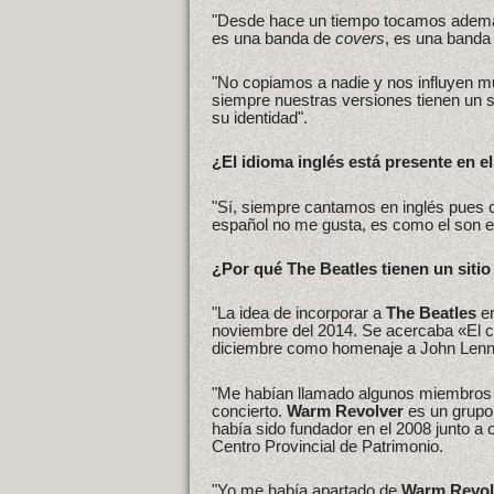
"Desde hace un tiempo tocamos adem
es una banda de
covers
, es una banda
"No copiamos a nadie y nos influyen m
siempre nuestras versiones tienen un s
su identidad".
¿El idioma inglés está presente en e
"Sí, siempre cantamos en inglés pues 
español no me gusta, es como el son en
¿Por qué The Beatles tienen un sitio
"La idea de incorporar a
The Beatles
en
noviembre del 2014. Se acercaba «El co
diciembre como homenaje a John Lenn
"Me habían llamado algunos miembro
concierto.
Warm Revolver
es un grupo
había sido fundador en el 2008 junto 
Centro Provincial de Patrimonio.
"Yo me había apartado de
Warm Revol