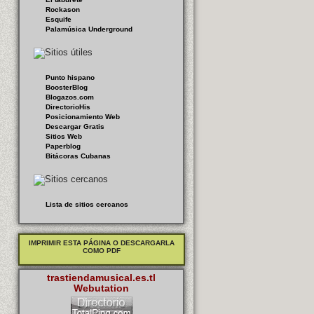
Rockason
Esquife
Palamúsica Underground
Punto hispano
BoosterBlog
Blogazos.com
DirectorioHis
Posicionamiento Web
Descargar Gratis
Sitios Web
Paperblog
Bitácoras Cubanas
Lista de sitios cercanos
IMPRIMIR ESTA PÁGINA O DESCARGARLA
COMO PDF
trastiendamusical.es.tl
Webutation