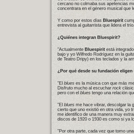
cercano no colmaba sus apetencias mus
concentrara en el género musical que l
Y como por estos días
Bluespirit
cumpl
entrevista al guitarrista que lidera el trío
¿Quiénes integran Bluespirit?
"Actualmente
Bluespirit
está integrado
bajo y yo Wilfredo Rodríguez en la gui
de Teatro Dripy) en los teclados y la 
¿Por qué desde su fundación eligen 
"El
blues
es la música con que más me i
Disfruto mucho al escuchar
rock
clásic
pero con el
blues
tengo una relación qu
"El
blues
me hace vibrar, descolgar la g
cierto que uno existió en otra vida, yo 
me identifico de una manera muy extra
discos de 1920 o 1930 es como si ya l
"Por otra parte, cada vez que tomo un