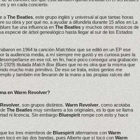
s y en cada concierto.
be a
The Beatles
, este grupo inglés y universal al que tantas horas
bre su obra y por qué no, a ayudar a difundirla durante 15 años en La
blues
fue una influencia en
The Beatles
y muchos otros músicos de
esa especie de árbol genealógico hasta llegar al sur de los Estados
rabaron en 1964 la canción
Matchbox
que se editó en un EP ese
or la audiencia media, a mí siempre me gustó y es curiosa pues la
esempeñarse en ese rol, en fin, hace poco conseguí una grabación
3-1929) titulada
Match Box Blues
que no es otra que la misma que
onido mucho más primitivo. De eso se trata, estos genios me
emplo y también me llevaron de la mano a las propias raíces del
orma en Warm Revolver?
Revolver
, son grupos distintos.
Warm Revolver
, como acotaba
s de
The Beatles
muy similares a los originales, es lo que se llama
rtad ni licencia. Sin embargo
Bluespirit
rompe con esto y hace
s que los tres miembros de
Bluespirit
alternamos con
Warm
uien tocó en las dos bandas, pues Alberto que sí tocó con
Warm