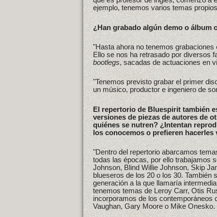
ejemplo, tenemos varios temas propios,
¿Han grabado algún demo o álbum 
"Hasta ahora no tenemos grabaciones of
Ello se nos ha retrasado por diversos
bootlegs
, sacadas de actuaciones en v
"Tenemos previsto grabar el primer di
un músico, productor e ingeniero de son
El repertorio de Bluespirit también 
versiones de piezas de autores de ot
quiénes se nutren? ¿Intentan reprod
los conocemos o prefieren hacerles 
"Dentro del repertorio abarcamos temas
todas las épocas, por ello trabajamos 
Johnson, Blind Willie Johnson, Skip Ja
blueseros de los 20 o los 30. También s
generación a la que llamaría intermedia,
tenemos temas de Leroy Carr, Otis Ru
incorporamos de los contemporáneos c
Vaughan, Gary Moore o Mike Onesko.