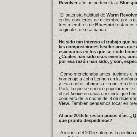
Revolver
aún no pertenecía a
Bluespir
"El baterista habitual de
Warm Revolve
en los conciertos de diciembre por lo 
tres miembros de
Bluespirit
estamos d
originales de esa banda".
Ha sido tan intenso el trabajo que ha
las composiciones beatlerianas que 
escenarios en los que se rinde homen
¿Cuáles han sido esos eventos, conci
por esa razón han sido, y son, espec
"Como mencionaba antes, tuvimos el hon
homenaje a John Lennon en la mañana 
y esa noche, abrimos el concierto de 
Park, lo que se conoce popularmente 
el set
beatle
en cada concierto que hemo
concierto de la noche del 8 de diciembr
View
. También pensamos tocar en breve 
Al año 2015 le restan pocos días. ¿
que pronto despedimos?
"A inicios del 2015 sufrimos la pérdid