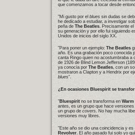
que comenzamos a tocar desde entonce
"Mi gusto por el
blues
sin dudas se de
he dedicado a estudiar, a investigar so
peña de
The Beatles
. Precisamente el
su generación y por ello fui siguiendo 
Unidos de inicios del siglo XX.
"Para poner un ejemplo:
The Beatles
g
año. Es una grabación poco conocida p
canta Ringo quien no acostumbraba a d
de 1926 de Blind Lemon Jefferson (189
ya conocía por
The Beatles
, con un s
mostraron a Clapton y a Hendrix por ej
blues
".
¿En ocasiones Bluespirit se transf
"
Bluespirit
no se transforma en
Warm 
antes, es un grupo que hace versione
un grupo de
covers
. No hay mucha libe
versiones muy libres.
"Este año se dio una coincidencia y e
Revolver
. El año pasado fui solo yo q