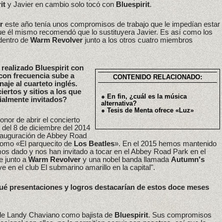
it
y Javier en cambio solo tocó con
Bluespirit
.
r
este año tenía unos compromisos de trabajo que le impedían estar
que él mismo recomendó que lo sustituyera Javier. Es así como los
entro de
Warm Revolver
junto a los otros cuatro miembros
 realizado Bluespirit con
con frecuencia sube a
CONTENIDO RELACIONADO:
aje al cuarteto inglés.
ertos y sitios a los que
●
En fin, ¿cuál es la música
ialmente invitados?
alternativa?
●
Tesis de Menta ofrece «Luz»
or de abrir el concierto
del 8 de diciembre del 2014
inauguración de Abbey Road
como «El parquecito de
Los Beatles
». En el 2015 hemos mantenido
s dado y nos han invitado a tocar en el Abbey Road Park en el
e junto a
Warm Revolver
y una nobel banda llamada
Autumn's
en el club El submarino amarillo en la capital".
Qué presentaciones y logros destacarían de estos doce meses
a de Landy Chaviano como bajista de
Bluespirit
. Sus compromisos