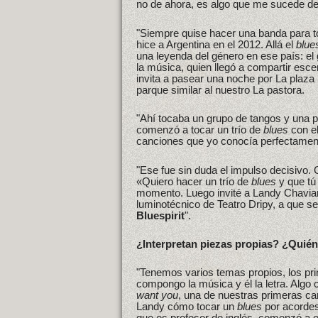
no de ahora, es algo que me sucede de
"Siempre quise hacer una banda para 
hice a Argentina en el 2012. Allá el
blue
una leyenda del género en ese país: el 
la música, quien llegó a compartir esc
invita a pasear una noche por La plaza
parque similar al nuestro La pastora.
"Ahí tocaba un grupo de tangos y una p
comenzó a tocar un trío de
blues
con e
canciones que yo conocía perfectamen
"Ese fue sin duda el impulso decisivo. 
«Quiero hacer un trío de
blues
y que tú 
momento. Luego invité a Landy Chavian
luminotécnico de Teatro Dripy, a que s
Bluespirit
".
¿Interpretan piezas propias? ¿Quié
"Tenemos varios temas propios, los pr
compongo la música y él la letra. Alg
want you
, una de nuestras primeras c
Landy cómo tocar un
blues
por acordes
que es profesor de inglés, comenzó a es