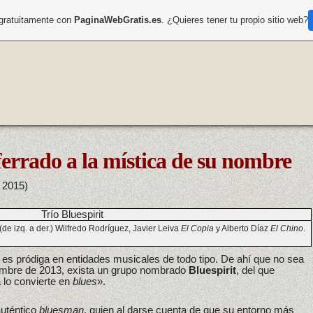
 gratuitamente con
PaginaWebGratis.es
. ¿Quieres tener tu propio sitio web?
aferrado a la mística de su nombre
 2015)
(de izq. a der.) Wilfredo Rodríguez, Javier Leiva
El Copia
y Alberto Díaz
El Chino
.
, es pródiga en entidades musicales de todo tipo. De ahí que no sea
iembre de 2013, exista un grupo nombrado
Bluespirit
, del que
 lo convierte en
blues
».
auténtico
bluesman
, quien al darse cuenta de que su entorno más