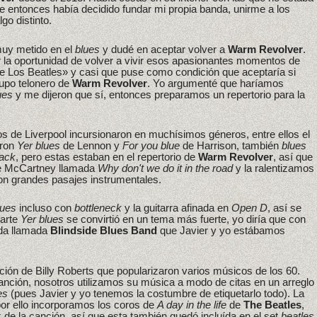
 entonces había decidido fundar mi propia banda, unirme a los
go distinto.
muy metido en el
blues
y dudé en aceptar volver a
Warm Revolver
.
 la oportunidad de volver a vivir esos apasionantes momentos de
e Los Beatles» y casi que puse como condición que aceptaría si
upo telonero de
Warm Revolver
. Yo argumenté que haríamos
ues
y me dijeron que sí, entonces preparamos un repertorio para la
os de Liverpool incursionaron en muchísimos géneros, entre ellos el
eron
Yer blues
de Lennon y
For you blue
de Harrison, también
blues
ack
, pero estas estaban en el repertorio de
Warm Revolver
, así que
e McCartney llamada
Why don't we do it in the road
y la ralentizamos
n grandes pasajes instrumentales.
lues
incluso con
bottleneck
y la guitarra afinada en
Open D
, así se
parte
Yer blues
se convirtió en un tema más fuerte, yo diría que con
da llamada
Blindside Blues Band
que Javier y yo estábamos
ción de Billy Roberts que popularizaron varios músicos de los 60.
anción, nosotros utilizamos su música a modo de citas en un arreglo
es
(pues Javier y yo tenemos la costumbre de etiquetarlo todo). La
or ello incorporamos los coros de
A day in the life
de
The Beatles
,
ax de la canción, así que esta también quedó incluída en el set
beatles