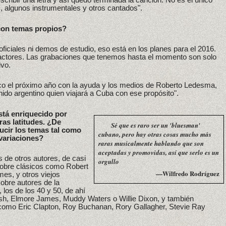
 algunos instrumentales y otros cantados".
con temas propios?
iciales ni demos de estudio, eso está en los planes para el 2016.
 factores. Las grabaciones que tenemos hasta el momento son solo
ivo.
sco el próximo año con la ayuda y los medios de Roberto Ledesma,
ido argentino quien viajará a Cuba con ese propósito".
está enriquecido por
ras latitudes. ¿De
Sé que es raro ser un 'bluesman'
ucir los temas tal como
cubano, pero hay otras cosas mucho más
variaciones?
raras musicalmente hablando que son
aceptadas y promovidas, así que serlo es un
 de otros autores, de casi
orgullo
sobre clásicos como Robert
—Wilfredo Rodríguez
mes, y otros viejos
obre autores de la
 los de los 40 y 50, de ahí
sh, Elmore James, Muddy Waters o Willie Dixon, y también
omo Eric Clapton, Roy Buchanan, Rory Gallagher, Stevie Ray