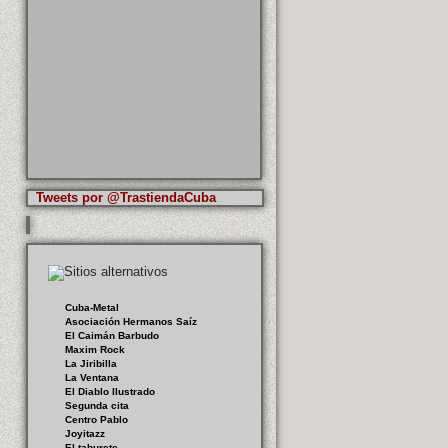
Tweets por @TrastiendaCuba
Cuba-Metal
Asociación Hermanos Saíz
El Caimán Barbudo
Maxim Rock
La Jiribilla
La Ventana
El Diablo Ilustrado
Segunda cita
Centro Pablo
Joyitazz
El taburete