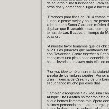
de acuerdo ni me funcionaban. Para ese
otros dos y comenzar a jugar a hacer al
"Entonces para fines del 2014 estaba 
Luego lo pensé mejor y no quise perder
«despertar a Santa Clara con música d
dejaban que
Bluespirit
tocara como gr
temas de
Los Beatles
en tiempo de
bl
ocasión.
"A nuestro favor teníamos que los chic
blues
. Las primeras que montamos fu
son
Revolution
,
Come together
o
Get b
escogimos una pieza poco conocida d
hasta llevarla a un
blues
más clásico co
"
For you blue
tomó un aire más
delta-b
alejaba de los timbres
beatles
. Por su 
gran influencia de
Cream
y de una ban
escuchando mucho por esos días.
"También escogimos
Hey Joe
, una can
Aunque
The Beatles
no tocaron esta c
al que hemos llamamos mini ópera
blu
hicimos pensando en su dramaturgia, p
lo que le daba un aire celestial al clím