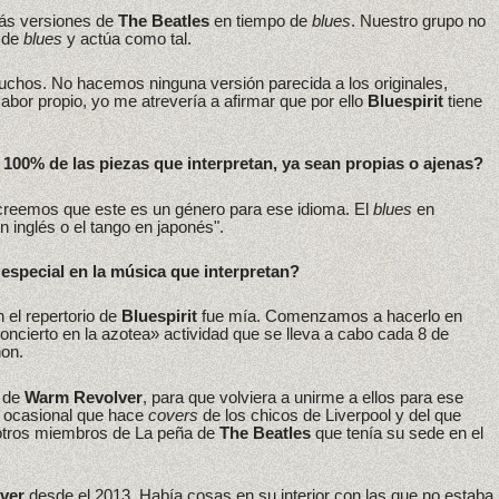
ás versiones de
The Beatles
en tiempo de
blues
. Nuestro grupo no
 de
blues
y actúa como tal.
uchos. No hacemos ninguna versión parecida a los originales,
abor propio, yo me atrevería a afirmar que por ello
Bluespirit
tiene
l 100% de las piezas que interpretan, ya sean propias o ajenas?
creemos que este es un género para ese idioma. El
blues
en
 inglés o el tango en japonés".
 especial en la música que interpretan?
 el repertorio de
Bluespirit
fue mía. Comenzamos a hacerlo en
ncierto en la azotea» actividad que se lleva a cabo cada 8 de
on.
s de
Warm Revolver
, para que volviera a unirme a ellos para ese
 ocasional que hace
covers
de los chicos de Liverpool y del que
a otros miembros de La peña de
The Beatles
que tenía su sede en el
ver
desde el 2013. Había cosas en su interior con las que no estaba