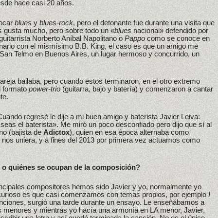
sde hace casi 20 años.
tocar
blues
y
blues-rock
, pero el detonante fue durante una visita que
s
gusta mucho, pero sobre todo un «
blues
nacional» defendido por
guitarrista Norberto Aníbal Napolitano o
Pappo
como se conoce en
enario con el mismísimo B.B. King, el caso es que un amigo me
 San Telmo en Buenos Aires, un lugar hermoso y concurrido, un
areja bailaba, pero cuando estos terminaron, en el otro extremo
l formato
power-trio
(guitarra, bajo y batería) y comenzaron a cantar
te.
Cuando regresé le dije a mi buen amigo y baterista Javier Leiva:
seas el baterista». Me miró un poco desconfiado pero dijo que sí al
o (bajista de
Adictox
), quien en esa época alternaba como
e nos uniera, y a fines del 2013 por primera vez actuamos como
n o quiénes se ocupan de la composición?
incipales compositores hemos sido Javier y yo, normalmente yo
o curioso es que casi comenzamos con temas propios, por ejemplo
I
anciones, surgió una tarde durante un ensayo. Le enseñábamos a
 menores y mientras yo hacía una armonía en LA menor, Javier,
cribir una letra y así quedó terminada la canción. No es el único