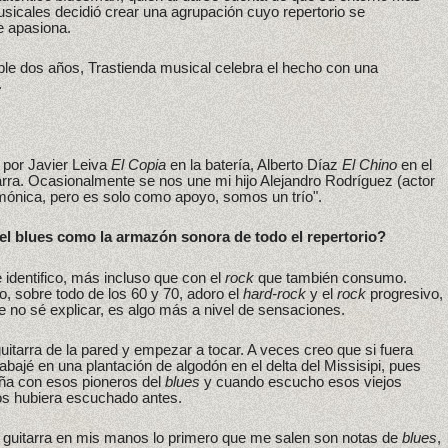
icales decidió crear una agrupación cuyo repertorio se
e apasiona.
e dos años, Trastienda musical celebra el hecho con una
.
 por Javier Leiva
El Copia
en la batería, Alberto Díaz
El Chino
en el
tarra. Ocasionalmente se nos une mi hijo Alejandro Rodríguez (actor
armónica, pero es solo como apoyo, somos un trío".
el blues como la armazón sonora de todo el repertorio?
dentifico, más incluso que con el
rock
que también consumo.
o, sobre todo de los 60 y 70, adoro el
hard-rock
y el
rock
progresivo,
e no sé explicar, es algo más a nivel de sensaciones.
uitarra de la pared y empezar a tocar. A veces creo que si fuera
trabajé en una plantación de algodón en el delta del Missisipi, pues
ña con esos pioneros del
blues
y cuando escucho esos viejos
os hubiera escuchado antes.
a guitarra en mis manos lo primero que me salen son notas de
blues
,