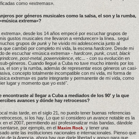
alificadas como «extremas».
njeros por géneros musicales como la salsa, el son y la rumba,
a «música extrema»?
 extrema», desde los 14 años empecé por escuchar grupos de
is gustos musicales me llevaron a «endurecer» la línea.. seguí
 muchos grupos de
punk
y he vivido mi adolescencia junto al
a que cambió por completo mi vida, la escena
hardcore
. Desde mi
rado de escuchar «música extrema» -
hardcore
,
punk
,
crust
,
black
grindcore
,
post-metal
,
powerviolence
, etc... - con su evolución en
 sub-géneros. Cuando llegué a Cuba no tuve mucho interés por los
sa, el son y la rumba, además de representar esos géneros un casi-
siva, concepto totalmente incompatible con mi vida, mi forma de
sica extrema» es parte integrante y permanente de mi vida, como
uier lugar y momento que yo esté".
 encontraste al llegar a Cuba a mediados de los 90' y la que
ercibes avances y dónde hay retrocesos?
cal más tarde, en el siglo 21, no puedo tener buenas referencias
retrocesos, si los hay. Lo que sí considero un avance notable es la
 en el 2007, permitiendo así profesionalizar más bandas, dándole
sentarse, por ejemplo, en el
, y tener una
Maxim Rock
ado ante las instituciones nacionales e internacionales. Pienso que
ón de la Agencia, ahora hay que darle libertad y apoyo para que