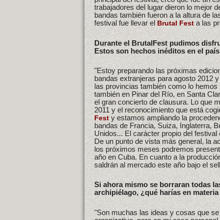
trabajadores del lugar dieron lo mejor
bandas también fueron a la altura de l
festival fue llevar el
a las pr
Brutal Fest
Durante el BrutalFest pudimos disfr
Estos son hechos inéditos en el paí
"Estoy preparando las próximas edicio
bandas extranjeras para agosto 2012 y 
las provincias también como lo hemos
también en Pinar del Río, en Santa Cl
el gran concierto de clausura. Lo que 
2011 y el reconocimiento que está cogi
y estamos ampliando la procedenc
Fest
bandas de Francia, Suiza, Inglaterra, 
Unidos... El carácter propio del festiva
De un punto de vista más general, la a
los próximos meses podremos presentar 
año en Cuba. En cuanto a la producció
saldrán al mercado este año bajo el sel
Si ahora mismo se borraran todas la
archipiélago, ¿qué harías en materi
"Son muchas las ideas y cosas que se pu