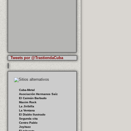
Tweets por @TrastiendaCuba
Cuba-Metal
Asociación Hermanos Saíz
El Caimán Barbudo
Maxim Rock
La Jiribilla
La Ventana
El Diablo Ilustrado
Segunda cita
Centro Pablo
Joyitazz
El taburete