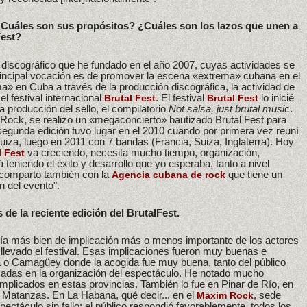
uáles son sus propósitos? ¿Cuáles son los lazos que unen a
Fest?
 discográfico que he fundado en el año 2007, cuyas actividades se
principal vocación es de promover la escena «extrema» cubana en el
ma» en Cuba a través de la producción discográfica, la actividad de
el festival internacional
. El festival
lo inicié
Brutal Fest
Brutal Fest
a producción del sello, el compilatorio
Not salsa, just brutal music
.
Rock, se realizo un «megaconcierto» bautizado Brutal Fest para
segunda edición tuvo lugar en el 2010 cuando por primera vez reuní
iza, luego en 2011 con 7 bandas (Francia, Suiza, Inglaterra). Hoy
va creciendo, necesita mucho tiempo, organización,
l Fest
 teniendo el éxito y desarrollo que yo esperaba, tanto a nivel
e comparto también con la
que tiene un
Agencia cubana de rock
n del evento".
 de la reciente edición del BrutalFest.
aría más bien de implicación más o menos importante de los actores
llevado el festival. Esas implicaciones fueron muy buenas e
a o Camagüey donde la acogida fue muy buena, tanto del público
icadas en la organización del espectáculo. He notado mucho
mplicados en estas provincias. También lo fue en Pinar de Río, en
 Matanzas. En La Habana, qué decir... en el
, sede
Maxim Rock
espectáculo sin fallo; el público respondió favorablemente, todos los