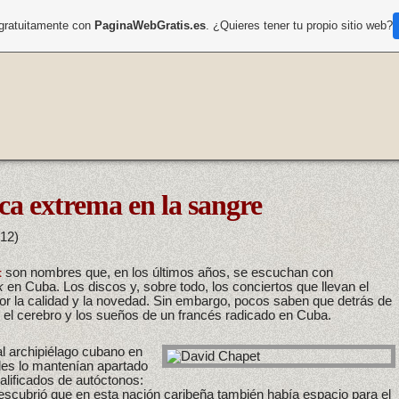
 gratuitamente con
PaginaWebGratis.es
. ¿Quieres tener tu propio sitio web?
a extrema en la sangre
012)
son nombres que, en los últimos años, se escuchan con
t
k
en Cuba. Los discos y, sobre todo, los conciertos que llevan el
 por la calidad y la novedad. Sin embargo, pocos saben que detrás de
el cerebro y los sueños de un francés radicado en Cuba.
al archipiélago cubano en
les lo mantenían apartado
lificados de autóctonos:
escubrió que en esta nación caribeña también había espacio para el