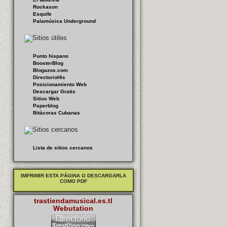
Rockason
Esquife
Palamúsica Underground
Punto hispano
BoosterBlog
Blogazos.com
DirectorioHis
Posicionamiento Web
Descargar Gratis
Sitios Web
Paperblog
Bitácoras Cubanas
Lista de sitios cercanos
IMPRIMIR ESTA PÁGINA O DESCARGARLA
COMO PDF
trastiendamusical.es.tl
Webutation