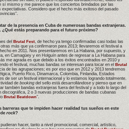
 de sí mismo y me parece que los conciertos brindados por las
as expectativas. Considero que el hecho más exitoso del pasado
ovincias".
utar de la presencia en Cuba de numerosas bandas extranjeras.
s. ¿Qué estás preparando para el futuro próximo?
nes del
, de hecho ya tengo confirmadas casi todas las
Brutal Fest
otras más que ya confirmaron para 2013; llevaremos el festival a
 hecho en 2011. Nos presentaremos en La Habana, por supuesto, y
ara, en Camagüey y en Holguín antes de regresar a La Habana para
más me agrada es que debido a los éxitos encontrados en 2010 y
endo el festival, muchas bandas se interesan para tocar en el
Brutal
ia de las agrupaciones; es por eso que en 2012 y 2013 tendremos
Bélgica, Puerto Rico, Dinamarca, Colombia, Finlandia, Estados
l es de ser un festival internacional y lo estamos logrando totalmente.
ctividad de
booking
del sello está desarrollándose y pienso que en
también bandas extranjeras fuera del festival y a todo lo largo del
n discográfica, 2 o 3 nuevas producciones de bandas cubanas
lo
".
Brutal Beatdown
s barreras que te impiden hacer realidad tus sueños en este
a de
rock
?
dieran hacer, tanto a nivel promocional, comercial, artístico,