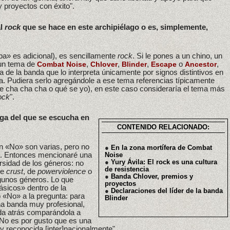
y proyectos con éxito".
al
rock
que se hace en este archipiélago o es, simplemente,
a» es adicional), es sencillamente
rock
. Si le pones a un chino, un
 un tema de
,
,
,
o
,
Combat Noise
Chlover
Blinder
Escape
Ancestor
a de la banda que lo interpreta únicamente por signos distintivos en
ma. Pudiera serlo agregándole a ese tema referencias típicamente
de cha cha cha o qué se yo), en este caso consideraría el tema más
ock
".
ga del que se escucha en
CONTENIDO RELACIONADO:
n «No» son varias, pero no
●
En la zona mortífera de Combat
va. Entonces mencionaré una
Noise
●
Yury Ávila: El rock es una cultura
rsidad de los géneros: no
de resistencia
de
crust
, de
powerviolence
o
●
Banda Chlover, premios y
gunos géneros. Lo que
proyectos
ásicos» dentro de la
●
Declaraciones del líder de la banda
«No» a la pregunta: para
Blinder
a banda muy profesional,
eda atrás comparándola a
No es por gusto que es una
 reconocida [inter]nacionalmente".