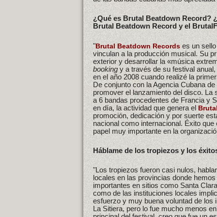
¿Qué es Brutal Beatdown Record? ¿C
Brutal Beatdown Record y el Brutal
"
es un sello
Brutal Beatdown Records
vinculan a la producción musical. Su 
exterior y desarrollar la «música extre
booking
y a través de su festival anual, 
en el año 2008 cuando realizé la primer
De conjunto con la Agencia Cubana de 
promover el lanzamiento del disco. La 
a 6 bandas procedentes de Francia y Su
en día, la actividad que genera el
Bruta
promoción, dedicación y por suerte está
nacional como internacional. Éxito qu
papel muy importante en la organizació
Háblame de los tropiezos y los éxitos
"Los tropiezos fueron casi nulos, habl
locales en las provincias donde hemos 
importantes en sitios como Santa Clar
como de las instituciones locales impl
esfuerzo y muy buena voluntad de los i
La Sitiera, pero lo fue mucho menos en
principal del festival, creo que fue un 