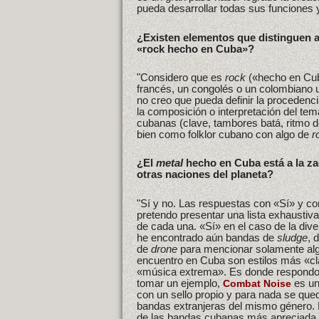
pueda desarrollar todas sus funciones 
¿Existen elementos que distinguen 
«rock hecho en Cuba»?
"Considero que es
rock
(«hecho en Cub
francés, un congolés o un colombiano
no creo que pueda definir la procedenci
la composición o interpretación del te
cubanas (clave, tambores batá, ritmo 
bien como folklor cubano con algo de
r
¿El
metal
hecho en Cuba está a la za
otras naciones del planeta?
"Sí y no. Las respuestas con «Sí» y co
pretendo presentar una lista exhausti
de cada una. «Sí» en el caso de la dive
he encontrado aún bandas de
sludge
, 
de
drone
para mencionar solamente al
encuentro en Cuba son estilos más «cl
«música extrema». Es donde respondo 
tomar un ejemplo,
es un
Combat Noise
con un sello propio y para nada se qu
bandas extranjeras del mismo género. 
de las bandas cubanas más apreciada y