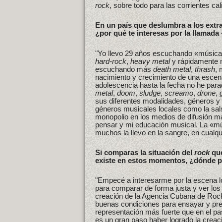
rock
, sobre todo para las corrientes c
En un país que deslumbra a los extra
¿por qué te interesas por la llamad
"Yo llevo 29 años escuchando «música
hard-rock
,
heavy metal
y rápidamente m
escuchando más
death metal
,
thrash
,
nacimiento y crecimiento de una escen
adolescencia hasta la fecha no he pa
metal
,
doom
,
sludge
,
screamo
,
drone
,
sus diferentes modalidades, géneros y
géneros musicales locales como la sal
monopolio en los medios de difusión ma
pensar y mi educación musical. La «mú
muchos la llevo en la sangre, en cualq
Si comparas la situación del
rock
que
existe en estos momentos, ¿dónde p
"Empecé a interesarme por la escena lo
para comparar de forma justa y ver los 
creación de la Agencia Cubana de Rock
buenas condiciones para ensayar y pre
representación más fuerte que en el pas
es un gran paso haber logrado la creaci