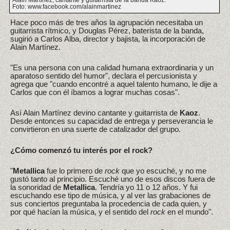
Foto: www.facebook.com/alainmartinez
Hace poco más de tres años la agrupación necesitaba un
guitarrista rítmico, y Douglas Pérez, baterista de la banda,
sugirió a Carlos Alba, director y bajista, la incorporación de
Alain Martínez.
"Es una persona con una calidad humana extraordinaria y un
aparatoso sentido del humor", declara el percusionista y
agrega que "cuando encontré a aquel talento humano, le dije a
Carlos que con él íbamos a lograr muchas cosas".
Así Alain Martínez devino cantante y guitarrista de
Kaoz
.
Desde entonces su capacidad de entrega y perseverancia le
convirtieron en una suerte de catalizador del grupo.
¿Cómo comenzó tu interés por el rock?
"
Metallica
fue lo primero de
rock
que yo escuché, y no me
gustó tanto al principio. Escuché uno de esos discos fuera de
la sonoridad de
Metallica
. Tendría yo 11 o 12 años. Y fui
escuchando ese tipo de música, y al ver las grabaciones de
sus conciertos preguntaba la procedencia de cada quien, y
por qué hacían la música, y el sentido del
rock
en el mundo".