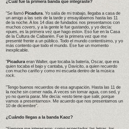
¿Cuál fue la primera banda que integraste?
"Se llamó
Picadura
. Yo salía de mi trabajo, llegaba a casa de
un amigo a las seis de la tarde y ensayábamos hasta las 11
de la noche. A los 14 días de fundados nos presentamos con
muchos
covers
, y a la gente le fue gustando, y yo decía:
«pues, es la primera vez que hago esto». Eso fue en la Casa
de la Cultura de Caibarién. Fue la primera vez que me
presenté frente a un público. Todo el mundo contentísimo, y yo
más contento que todo el mundo. Ese fue un momento
inexplicable.
"
Picadura
eran Walter, que tocaba la batería, Oscar, que era
quien tocaba el bajo y cantaba, y Davicito, a quien recuerdo
con mucho cariño y como mi escuela dentro de la música
rock
.
"Tengo buenos recuerdos de esa agrupación. Hasta las 11 de
la noche sin comer nada. A veces sin tomar agua, con sed, y
yo no quería parar. Me decía: «esto tiene que salir, porque
vamos a presentarnos». Me acuerdo que nos presentamos un
10 de diciembre".
¿Cuándo llegas a la banda Kaoz?
"Siempre me interesaron, como espectador, las letras, los