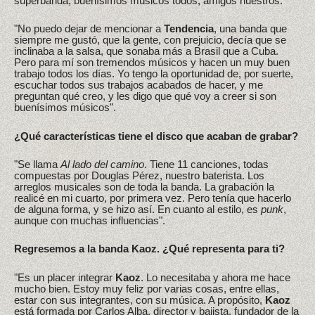
superbanda, buenísimos músicos todos, amigos nuestros.
"No puedo dejar de mencionar a
Tendencia
, una banda que
siempre me gustó, que la gente, con prejuicio, decía que se
inclinaba a la salsa, que sonaba más a Brasil que a Cuba.
Pero para mí son tremendos músicos y hacen un muy buen
trabajo todos los días. Yo tengo la oportunidad de, por suerte,
escuchar todos sus trabajos acabados de hacer, y me
preguntan qué creo, y les digo que qué voy a creer si son
buenísimos músicos".
¿Qué características tiene el disco que acaban de grabar?
"Se llama
Al lado del camino
. Tiene 11 canciones, todas
compuestas por Douglas Pérez, nuestro baterista. Los
arreglos musicales son de toda la banda. La grabación la
realicé en mi cuarto, por primera vez. Pero tenía que hacerlo
de alguna forma, y se hizo así. En cuanto al estilo, es
punk
,
aunque con muchas influencias".
Regresemos a la banda Kaoz. ¿Qué representa para ti?
"Es un placer integrar
Kaoz
. Lo necesitaba y ahora me hace
mucho bien. Estoy muy feliz por varias cosas, entre ellas,
estar con sus integrantes, con su música. A propósito,
Kaoz
está formada por Carlos Alba, director y bajista, fundador de la