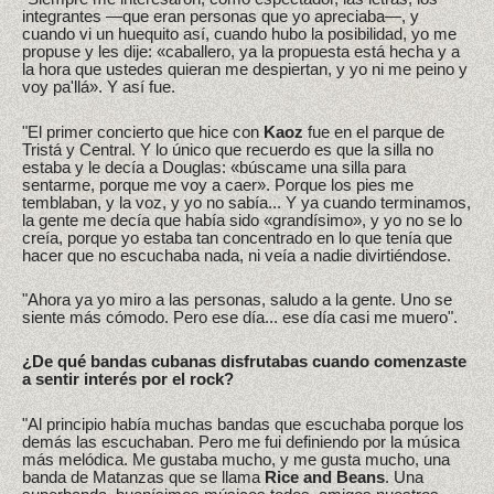
integrantes —que eran personas que yo apreciaba—, y
cuando vi un huequito así, cuando hubo la posibilidad, yo me
propuse y les dije: «caballero, ya la propuesta está hecha y a
la hora que ustedes quieran me despiertan, y yo ni me peino y
voy pa'llá». Y así fue.
"El primer concierto que hice con
Kaoz
fue en el parque de
Tristá y Central. Y lo único que recuerdo es que la silla no
estaba y le decía a Douglas: «búscame una silla para
sentarme, porque me voy a caer». Porque los pies me
temblaban, y la voz, y yo no sabía... Y ya cuando terminamos,
la gente me decía que había sido «grandísimo», y yo no se lo
creía, porque yo estaba tan concentrado en lo que tenía que
hacer que no escuchaba nada, ni veía a nadie divirtiéndose.
"Ahora ya yo miro a las personas, saludo a la gente. Uno se
siente más cómodo. Pero ese día... ese día casi me muero".
¿De qué bandas cubanas disfrutabas cuando comenzaste
a sentir interés por el rock?
"Al principio había muchas bandas que escuchaba porque los
demás las escuchaban. Pero me fui definiendo por la música
más melódica. Me gustaba mucho, y me gusta mucho, una
banda de Matanzas que se llama
Rice and Beans
. Una