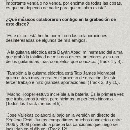
importante venda o no venda, por encima de todas las cosas,
es que no dependo de nadie para que mi obra exista".
¿Qué músicos colaboraron contigo en la grabación de
este disco?
"Este disco está hecho por mí con las colaboraciones
desinteresadas de algunos de mis amigos.
"A la guitarra eléctrica está Dayán Abad, mi hermano del alma
que grabó la totalidad de mis dos discos anteriores y es uno
de los guitarristas más completos que conozco. (Track 1 y 4).
"También a la guitarra eléctrica está Tato James Monrabal
quien estuvo muy cerca en el proceso de creación de este
tercer trabajo e hizo grandes aportaciones. (Track 2, 9 y 10).
"Macho Kooper estuvo increíble a la batería. Es la primera vez
que trabajamos juntos, pero hicimos un perfecto binomio.
(Todos los Track menos el 5).
"Jose Vallekas colaboró al bajo en la versión en directo de
Séptimo Cielo
. Juntos compartimos muchos conciertos entre
2006 y 2008 poniendo a prueba las canciones que luego se
incluirían en el álbum. (Track 12).