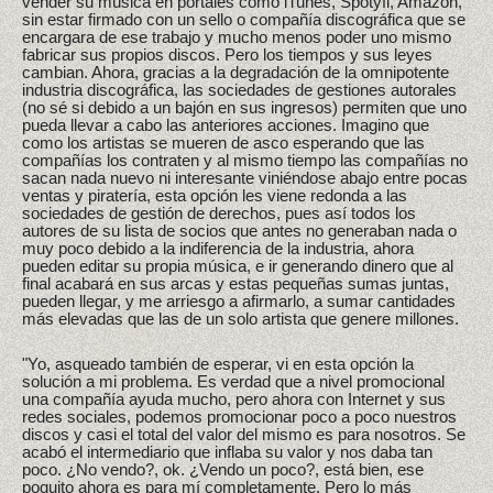
vender su música en portales como iTunes, Spotyfi, Amazon,
sin estar firmado con un sello o compañía discográfica que se
encargara de ese trabajo y mucho menos poder uno mismo
fabricar sus propios discos. Pero los tiempos y sus leyes
cambian. Ahora, gracias a la degradación de la omnipotente
industria discográfica, las sociedades de gestiones autorales
(no sé si debido a un bajón en sus ingresos) permiten que uno
pueda llevar a cabo las anteriores acciones. Imagino que
como los artistas se mueren de asco esperando que las
compañías los contraten y al mismo tiempo las compañías no
sacan nada nuevo ni interesante viniéndose abajo entre pocas
ventas y piratería, esta opción les viene redonda a las
sociedades de gestión de derechos, pues así todos los
autores de su lista de socios que antes no generaban nada o
muy poco debido a la indiferencia de la industria, ahora
pueden editar su propia música, e ir generando dinero que al
final acabará en sus arcas y estas pequeñas sumas juntas,
pueden llegar, y me arriesgo a afirmarlo, a sumar cantidades
más elevadas que las de un solo artista que genere millones.
"Yo, asqueado también de esperar, vi en esta opción la
solución a mi problema. Es verdad que a nivel promocional
una compañía ayuda mucho, pero ahora con Internet y sus
redes sociales, podemos promocionar poco a poco nuestros
discos y casi el total del valor del mismo es para nosotros. Se
acabó el intermediario que inflaba su valor y nos daba tan
poco. ¿No vendo?, ok. ¿Vendo un poco?, está bien, ese
poquito ahora es para mí completamente. Pero lo más