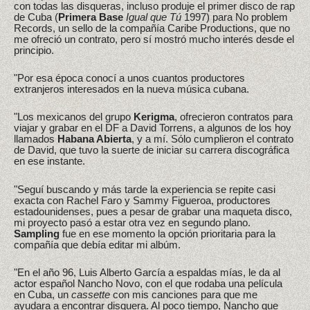
con todas las disqueras, incluso produje el primer disco de rap
de Cuba (
Primera Base
Igual que Tú
1997) para No problem
Records, un sello de la compañía Caribe Productions, que no
me ofreció un contrato, pero sí mostró mucho interés desde el
principio.
"Por esa época conocí a unos cuantos productores
extranjeros interesados en la nueva música cubana.
"Los mexicanos del grupo
Kerigma
, ofrecieron contratos para
viajar y grabar en el DF a David Torrens, a algunos de los hoy
llamados
Habana Abierta
, y a mí. Sólo cumplieron el contrato
de David, que tuvo la suerte de iniciar su carrera discográfica
en ese instante.
"Seguí buscando y más tarde la experiencia se repite casi
exacta con Rachel Faro y Sammy Figueroa, productores
estadounidenses, pues a pesar de grabar una maqueta disco,
mi proyecto pasó a estar otra vez en segundo plano.
Sampling
fue en ese momento la opción prioritaria para la
compañía que debía editar mi albúm.
"En el año 96, Luis Alberto García a espaldas mías, le da al
actor español Nancho Novo, con el que rodaba una película
en Cuba, un
cassette
con mis canciones para que me
ayudara a encontrar disquera. Al poco tiempo, Nancho que