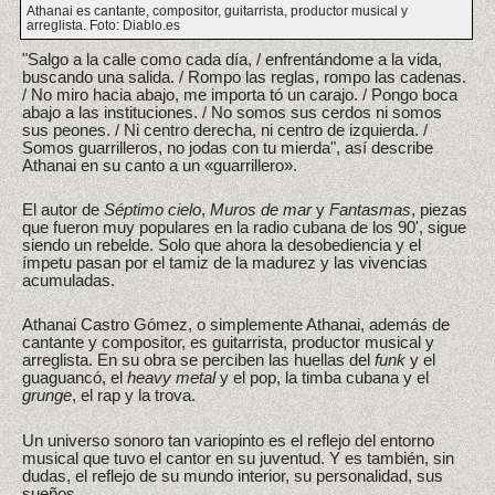
Athanai es cantante, compositor, guitarrista, productor musical y
arreglista. Foto: Diablo.es
"Salgo a la calle como cada día, / enfrentándome a la vida,
buscando una salida. / Rompo las reglas, rompo las cadenas.
/ No miro hacia abajo, me importa tó un carajo. / Pongo boca
abajo a las instituciones. / No somos sus cerdos ni somos
sus peones. / Ni centro derecha, ni centro de izquierda. /
Somos guarrilleros, no jodas con tu mierda", así describe
Athanai en su canto a un «guarrillero».
El autor de
Séptimo cielo
,
Muros de mar
y
Fantasmas
, piezas
que fueron muy populares en la radio cubana de los 90', sigue
siendo un rebelde. Solo que ahora la desobediencia y el
ímpetu pasan por el tamiz de la madurez y las vivencias
acumuladas.
Athanai Castro Gómez, o simplemente Athanai, además de
cantante y compositor, es guitarrista, productor musical y
arreglista. En su obra se perciben las huellas del
funk
y el
guaguancó, el
heavy metal
y el pop, la timba cubana y el
grunge
, el rap y la trova.
Un universo sonoro tan variopinto es el reflejo del entorno
musical que tuvo el cantor en su juventud. Y es también, sin
dudas, el reflejo de su mundo interior, su personalidad, sus
sueños.