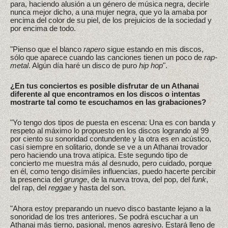
para, haciendo alusión a un género de música negra, decirle
nunca mejor dicho, a una mujer negra, que yo la amaba por
encima del color de su piel, de los prejuicios de la sociedad y
por encima de todo.
"Pienso que el blanco
rapero
sigue estando en mis discos,
sólo que aparece cuando las canciones tienen un poco de
rap-
metal
. Algún día haré un disco de puro
hip hop
".
¿En tus conciertos es posible disfrutar de un Athanai
diferente al que encontramos en los discos o intentas
mostrarte tal como te escuchamos en las grabaciones?
"Yo tengo dos tipos de puesta en escena: Una es con banda y
respeto al máximo lo propuesto en los discos logrando al 99
por ciento su sonoridad contundente y la otra es en acústico,
casi siempre en solitario, donde se ve a un Athanai trovador
pero haciendo una trova atípica. Este segundo tipo de
concierto me muestra más al desnudo, pero cuidado, porque
en él, como tengo disímiles influencias, puedo hacerte percibir
la presencia del
grunge
, de la nueva trova, del pop, del
funk
,
del rap, del
reggae
y hasta del son.
"Ahora estoy preparando un nuevo disco bastante lejano a la
sonoridad de los tres anteriores. Se podrá escuchar a un
Athanai más tierno, pasional, menos agresivo. Estará lleno de