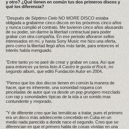
y otro? ¿Qué tienen en común tus dos primeros discos y
qué los diferencia?
"Después de
Séptimo Cielo
NO MORE DISCO estaba
obligada a grabarme cinco discos en los próximos cinco años
y nunca cumplió el contrato. Me tuvieron cinco años abusando
de su poder, sin darme la libertad contractual para poder
grabar con otra compañía. En ese periodo afloraron sellos
interesados en mí, y hasta Sony Music me hizo una oferta,
pero como la libertad llegó años más tarde, para entonces el
interés había menguado.
"Entre tanto yo no paré de crear y grabar en casa. Así que
para entonces ya tenía listo
A Castro le gusta el Rock
, mi
segundo album, que editó Fundación Autor en 2004.
"Pienso que los dos discos tienen en común la manera de
hacer, que es inherente, una sonoridad roquera con
pinceladas de autor que va desde un pop
grungero
mezclado
con rap y sonoridades típicas de la isla a un sonido mas
contundente y mejorado.
"Y de diferente creo que las temáticas a tratar, pues el primero
era un disco más adolescente concebido en Cuba en un
medio nada parecido a donde nace el segundo. Creo que se
diferencian en que el primero habla de cosas vividas en una