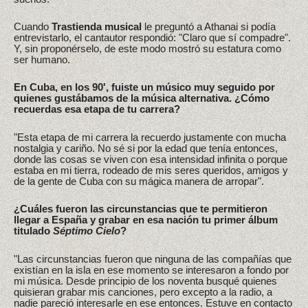
Cuando
Trastienda musical
le preguntó a Athanai si podía
entrevistarlo, el cantautor respondió: "Claro que sí compadre".
Y, sin proponérselo, de este modo mostró su estatura como
ser humano.
En Cuba, en los 90', fuiste un músico muy seguido por
quienes gustábamos de la música alternativa. ¿Cómo
recuerdas esa etapa de tu carrera?
"Esta etapa de mi carrera la recuerdo justamente con mucha
nostalgia y cariño. No sé si por la edad que tenía entonces,
donde las cosas se viven con esa intensidad infinita o porque
estaba en mi tierra, rodeado de mis seres queridos, amigos y
de la gente de Cuba con su mágica manera de arropar".
¿Cuáles fueron las circunstancias que te permitieron
llegar a España y grabar en esa nación tu primer álbum
titulado
Séptimo Cielo
?
"Las circunstancias fueron que ninguna de las compañías que
existían en la isla en ese momento se interesaron a fondo por
mi música. Desde principio de los noventa busqué quienes
quisieran grabar mis canciones, pero excepto a la radio, a
nadie pareció interesarle en ese entonces. Estuve en contacto