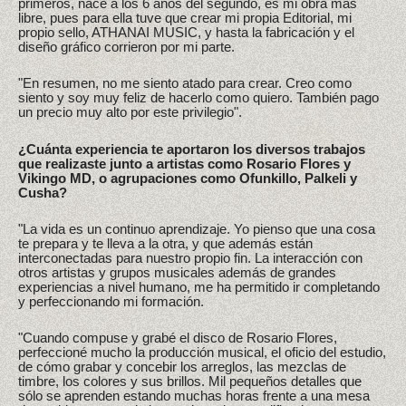
primeros, nace a los 6 años del segundo, es mi obra mas
libre, pues para ella tuve que crear mi propia Editorial, mi
propio sello, ATHANAI MUSIC, y hasta la fabricación y el
diseño gráfico corrieron por mi parte.
"En resumen, no me siento atado para crear. Creo como
siento y soy muy feliz de hacerlo como quiero. También pago
un precio muy alto por este privilegio".
¿Cuánta experiencia te aportaron los diversos trabajos
que realizaste junto a artistas como Rosario Flores y
Vikingo MD, o agrupaciones como Ofunkillo, Palkeli y
Cusha?
"La vida es un continuo aprendizaje. Yo pienso que una cosa
te prepara y te lleva a la otra, y que además están
interconectadas para nuestro propio fin. La interacción con
otros artistas y grupos musicales además de grandes
experiencias a nivel humano, me ha permitido ir completando
y perfeccionando mi formación.
"Cuando compuse y grabé el disco de Rosario Flores,
perfeccioné mucho la producción musical, el oficio del estudio,
de cómo grabar y concebir los arreglos, las mezclas de
timbre, los colores y sus brillos. Mil pequeños detalles que
sólo se aprenden estando muchas horas frente a una mesa