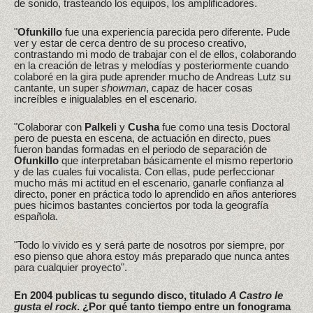
de sonido, trasteando los equipos, los amplificadores.
"
Ofunkillo
fue una experiencia parecida pero diferente. Pude
ver y estar de cerca dentro de su proceso creativo,
contrastando mi modo de trabajar con el de ellos, colaborando
en la creación de letras y melodías y posteriormente cuando
colaboré en la gira pude aprender mucho de Andreas Lutz su
cantante, un super
showman
, capaz de hacer cosas
increíbles e inigualables en el escenario.
"Colaborar con
Palkeli
y
Cusha
fue como una tesis Doctoral
pero de puesta en escena, de actuación en directo, pues
fueron bandas formadas en el periodo de separación de
Ofunkillo
que interpretaban básicamente el mismo repertorio
y de las cuales fui vocalista. Con ellas, pude perfeccionar
mucho más mi actitud en el escenario, ganarle confianza al
directo, poner en práctica todo lo aprendido en años anteriores
pues hicimos bastantes conciertos por toda la geografía
española.
"Todo lo vivido es y será parte de nosotros por siempre, por
eso pienso que ahora estoy más preparado que nunca antes
para cualquier proyecto".
En 2004 publicas tu segundo disco, titulado
A Castro le
gusta el rock
. ¿Por qué tanto tiempo entre un fonograma