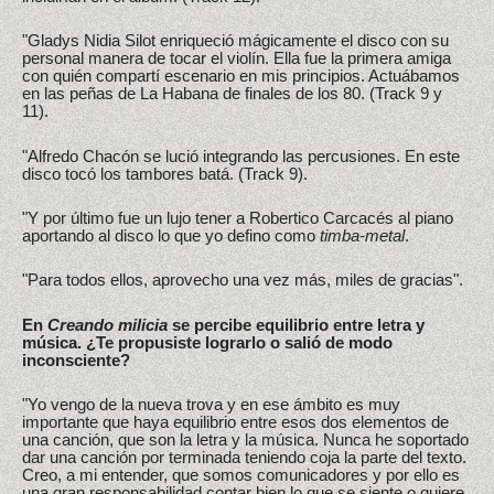
"Gladys Nidia Silot enriqueció mágicamente el disco con su
personal manera de tocar el violín. Ella fue la primera amiga
con quién compartí escenario en mis principios. Actuábamos
en las peñas de La Habana de finales de los 80. (Track 9 y
11).
"Alfredo Chacón se lució integrando las percusiones. En este
disco tocó los tambores batá. (Track 9).
"Y por último fue un lujo tener a Robertico Carcacés al piano
aportando al disco lo que yo defino como
timba-metal
.
"Para todos ellos, aprovecho una vez más, miles de gracias".
En
Creando milicia
se percibe equilibrio entre letra y
música. ¿Te propusiste lograrlo o salió de modo
inconsciente?
"Yo vengo de la nueva trova y en ese ámbito es muy
importante que haya equilibrio entre esos dos elementos de
una canción, que son la letra y la música. Nunca he soportado
dar una canción por terminada teniendo coja la parte del texto.
Creo, a mi entender, que somos comunicadores y por ello es
una gran responsabilidad contar bien lo que se siente o quiere