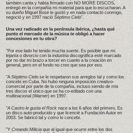
también canta y había firmado con NO MORE DISCOS,
entregó en la compañía mi material para que lo escucharan. A
su dueño Miguel Bosé le gustó y en nada contactó conmigo,
negoció y en 1997 nació
Séptimo Cielo
".
Una vez radicado en la península ibérica, ¿hasta qué
punto el mercado de la música te obligó a hacer
concesiones en tu obra?
"Por ese lado he tenido mucha suerte. Es posible que mi
lejanía o divorcio con la industria discográfica esté marcado
por no dar mi brazo a torcer en cuanto a la creación en
general, pero en el fondo no creo que sea por eso.
"A
Séptimo Cielo
se le respetaron sus arreglos tal y como los
concebí en Cuba. No hubo ninguna imposición creativo-
comercial por parte de la compañía, incluso siendo de mis
tres discos el único que se ha co-editado con una
multinacional (Warner) en 1997.
"
A Castro le gusta el Rock
nace a los 6 años del primero. Es
un disco auto-producido y que licencié a Fundación Autor en
2003. Se fabricó tal y como lo concebí.
"Y
Creando Milicia
que al igual que ocurre entre los dos