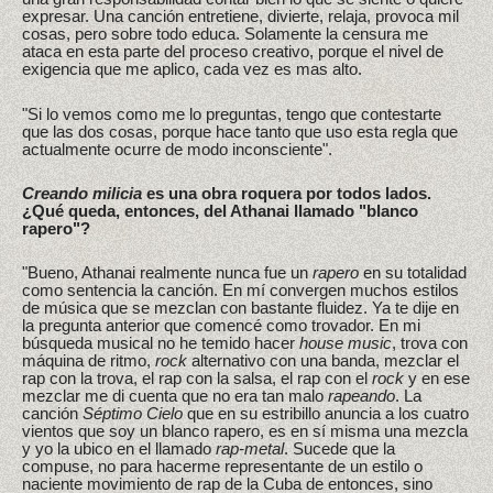
expresar. Una canción entretiene, divierte, relaja, provoca mil
cosas, pero sobre todo educa. Solamente la censura me
ataca en esta parte del proceso creativo, porque el nivel de
exigencia que me aplico, cada vez es mas alto.
"Si lo vemos como me lo preguntas, tengo que contestarte
que las dos cosas, porque hace tanto que uso esta regla que
actualmente ocurre de modo inconsciente".
Creando milicia
es una obra roquera por todos lados.
¿Qué queda, entonces, del Athanai llamado "blanco
rapero"?
"Bueno, Athanai realmente nunca fue un
rapero
en su totalidad
como sentencia la canción. En mí convergen muchos estilos
de música que se mezclan con bastante fluidez. Ya te dije en
la pregunta anterior que comencé como trovador. En mi
búsqueda musical no he temido hacer
house music
, trova con
máquina de ritmo,
rock
alternativo con una banda, mezclar el
rap con la trova, el rap con la salsa, el rap con el
rock
y en ese
mezclar me di cuenta que no era tan malo
rapeando
. La
canción
Séptimo Cielo
que en su estribillo anuncia a los cuatro
vientos que soy un blanco rapero, es en sí misma una mezcla
y yo la ubico en el llamado
rap-metal
. Sucede que la
compuse, no para hacerme representante de un estilo o
naciente movimiento de rap de la Cuba de entonces, sino