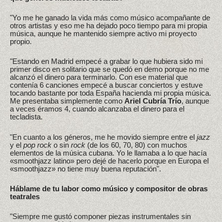
"Yo me he ganado la vida más como músico acompañante de
otros artistas y eso me ha dejado poco tiempo para mi propia
música, aunque he mantenido siempre activo mi proyecto
propio.
"Estando en Madrid empecé a grabar lo que hubiera sido mi
primer disco en solitario que se quedó en demo porque no me
alcanzó el dinero para terminarlo. Con ese material que
contenía 6 canciones empecé a buscar conciertos y estuve
tocando bastante por toda España hacienda mi propia música.
Me presentaba simplemente como
Ariel Cubría Trío
, aunque
a veces éramos 4, cuando alcanzaba el dinero para el
tecladista.
"En cuanto a los géneros, me he movido siempre entre el
jazz
y el
pop rock
o sin
rock
(de los 60, 70, 80) con muchos
elementos de la música cubana. Yo le llamaba a lo que hacía
«smoothjazz latino» pero dejé de hacerlo porque en Europa el
«smoothjazz» no tiene muy buena reputación".
Háblame de tu labor como músico y compositor de obras
teatrales
"Siempre me gustó componer piezas instrumentales sin