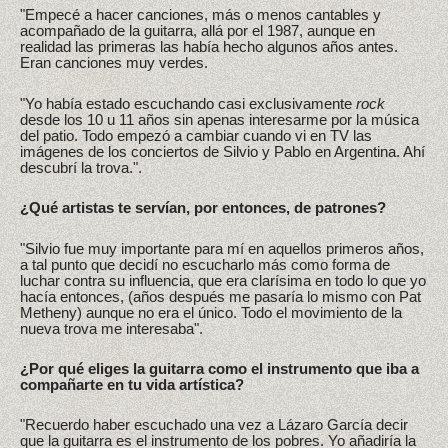
"Empecé a hacer canciones, más o menos cantables y
acompañado de la guitarra, allá por el 1987, aunque en
realidad las primeras las había hecho algunos años antes.
Eran canciones muy verdes.
"Yo había estado escuchando casi exclusivamente
rock
desde los 10 u 11 años sin apenas interesarme por la música
del patio. Todo empezó a cambiar cuando vi en TV las
imágenes de los conciertos de Silvio y Pablo en Argentina. Ahí
descubrí la trova.".
¿Qué artistas te servían, por entonces, de patrones?
"Silvio fue muy importante para mí en aquellos primeros años,
a tal punto que decidí no escucharlo más como forma de
luchar contra su influencia, que era clarísima en todo lo que yo
hacía entonces, (años después me pasaría lo mismo con Pat
Metheny) aunque no era el único. Todo el movimiento de la
nueva trova me interesaba".
¿Por qué eliges la guitarra como el instrumento que iba a
compañarte en tu vida artística?
"Recuerdo haber escuchado una vez a Lázaro García decir
que la guitarra es el instrumento de los pobres. Yo añadiría la