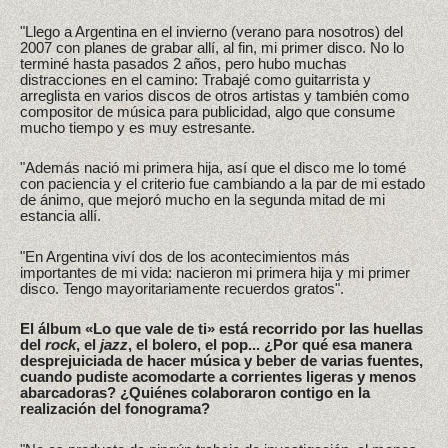
"Llego a Argentina en el invierno (verano para nosotros) del
2007 con planes de grabar allí, al fin, mi primer disco. No lo
terminé hasta pasados 2 años, pero hubo muchas
distracciones en el camino: Trabajé como guitarrista y
arreglista en varios discos de otros artistas y también como
compositor de música para publicidad, algo que consume
mucho tiempo y es muy estresante.
"Además nació mi primera hija, así que el disco me lo tomé
con paciencia y el criterio fue cambiando a la par de mi estado
de ánimo, que mejoró mucho en la segunda mitad de mi
estancia allí.
"En Argentina viví dos de los acontecimientos más
importantes de mi vida: nacieron mi primera hija y mi primer
disco. Tengo mayoritariamente recuerdos gratos".
El álbum «Lo que vale de ti» está recorrido por las huellas
del
rock
, el
jazz
, el bolero, el pop... ¿Por qué esa manera
desprejuiciada de hacer música y beber de varias fuentes,
cuando pudiste acomodarte a corrientes ligeras y menos
abarcadoras? ¿Quiénes colaboraron contigo en la
realización del fonograma?