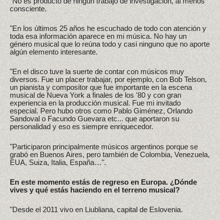
"No es producto de ningún trabajo de investigación, al menos
consciente.
"En los últimos 25 años he escuchado de todo con atención y
toda esa información aparece en mi música. No hay un
género musical que lo reúna todo y casi ninguno que no aporte
algún elemento interesante.
"En el disco tuve la suerte de contar con músicos muy
diversos. Fue un placer trabajar, por ejemplo, con Bob Telson,
un pianista y compositor que fue importante en la escena
musical de Nueva York a finales de los '80 y con gran
experiencia en la producción musical. Fue mi invitado
especial. Pero hubo otros como Pablo Giménez, Orlando
Sandoval o Facundo Guevara etc... que aportaron su
personalidad y eso es siempre enriquecedor.
"Participaron principalmente músicos argentinos porque se
grabó en Buenos Aires, pero también de Colombia, Venezuela,
EUA, Suiza, Italia, España…".
En este momento estás de regreso en Europa. ¿Dónde
vives y qué estás haciendo en el terreno musical?
"Desde el 2011 vivo en Liubliana, capital de Eslovenia.