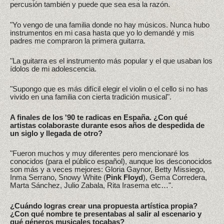
percusión también y puede que sea esa la razón.
"Yo vengo de una familia donde no hay músicos. Nunca hubo
instrumentos en mi casa hasta que yo lo demandé y mis
padres me compraron la primera guitarra.
"La guitarra es el instrumento más popular y el que usaban los
ídolos de mi adolescencia.
"Supongo que es más difícil elegir el violin o el cello si no has
vivido en una familia con cierta tradición musical".
A finales de los '90 te radicas en España. ¿Con qué
artistas colaboraste durante esos años de despedida de
un siglo y llegada de otro?
"Fueron muchos y muy diferentes pero mencionaré los
conocidos (para el público español), aunque los desconocidos
son más y a veces mejores: Gloria Gaynor, Betty Missiego,
Inma Serrano, Snowy White (
Pink Floyd
), Gema Corredera,
Marta Sánchez, Julio Zabala, Rita Irasema etc…".
¿Cuándo logras crear una propuesta artística propia?
¿Con qué nombre te presentabas al salir al escenario y
qué géneros musicales tocabas?