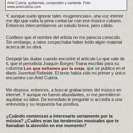
Ariel Cubría: guitarrista, compositor y cantante. Foto:
www.arielcubria.com
Y, aunque suelo ignorar tales «sugerencias», una voz interior
me dijo que valía la pena contactar con ese músico cubano.
Entonces intercambiamos un saludo breve, pero cálido.
Confieso que el nombre del artista no me parecía conocido.
Sin embargo, a ratos sospechaba haber leído algún material
acerca de su obra.
Despejé las dudas cuando encontré el artículo Lo que vale de
ti, que el periodista Joaquín Borges-Triana escribió para su
columna
, que se publica en el
Los que soñamos por la oreja
diario Juventud Rebelde. El texto había sido mi primer y único
encuentro con Ariel Cubría.
Me dispuse, entonces, a buscar grabaciones del músico en
internet. Y aunque no fueron abundantes, sí me permitieron
aquilatar su labor. De inmediato le pregunté si accedía a una
entrevista y su respuesta fue positiva.
¿Cuándo comienzas a interesarte seriamente por la
música? ¿Cuáles eran las tendencias musicales que te
llamaban la atención en ese momento?