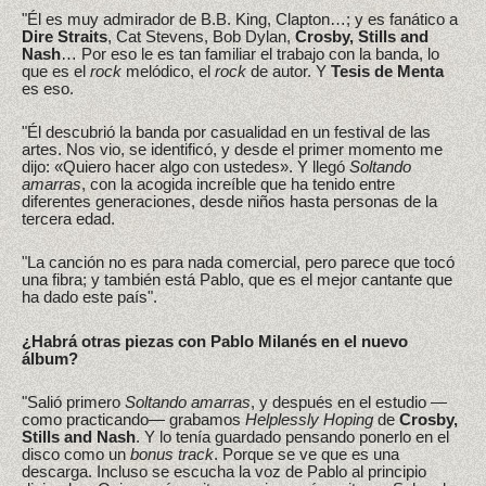
"Él es muy admirador de B.B. King, Clapton…; y es fanático a
Dire Straits
, Cat Stevens, Bob Dylan,
Crosby, Stills and
Nash
… Por eso le es tan familiar el trabajo con la banda, lo
que es el
rock
melódico, el
rock
de autor. Y
Tesis de Menta
es eso.
"Él descubrió la banda por casualidad en un festival de las
artes. Nos vio, se identificó, y desde el primer momento me
dijo: «Quiero hacer algo con ustedes». Y llegó
Soltando
amarras
, con la acogida increíble que ha tenido entre
diferentes generaciones, desde niños hasta personas de la
tercera edad.
"La canción no es para nada comercial, pero parece que tocó
una fibra; y también está Pablo, que es el mejor cantante que
ha dado este país".
¿Habrá otras piezas con Pablo Milanés en el nuevo
álbum?
"Salió primero
Soltando amarras
, y después en el estudio —
como practicando— grabamos
Helplessly Hoping
de
Crosby,
Stills and Nash
. Y lo tenía guardado pensando ponerlo en el
disco como un
bonus track
. Porque se ve que es una
descarga. Incluso se escucha la voz de Pablo al principio