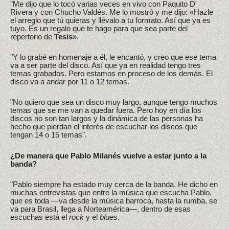
"Me dijo que lo tocó varias veces en vivo con Paquito D'
Rivera y con Chucho Valdés. Me lo mostró y me dijo: «Hazle
el arreglo que tú quieras y llévalo a tu formato. Así que ya es
tuyo. Es un regalo que te hago para que sea parte del
repertorio de
Tesis
».
"Y lo grabé en homenaje a él, le encantó, y creo que ese tema
va a ser parte del disco. Así que ya en realidad tengo tres
temas grabados. Pero estamos en proceso de los demás. El
disco va a andar por 11 o 12 temas.
"No quiero que sea un disco muy largo, aunque tengo muchos
temas que se me van a quedar fuera. Pero hoy en día los
discos no son tan largos y la dinámica de las personas ha
hecho que pierdan el interés de escuchar los discos que
tengan 14 o 15 temas".
¿De manera que Pablo Milanés vuelve a estar junto a la
banda?
"Pablo siempre ha estado muy cerca de la banda. He dicho en
muchas entrevistas que entre la música que escucha Pablo,
que es toda —va desde la música barroca, hasta la rumba, se
va para Brasil, llega a Norteamérica—, dentro de esas
escuchas está el
rock
y el
blues
.