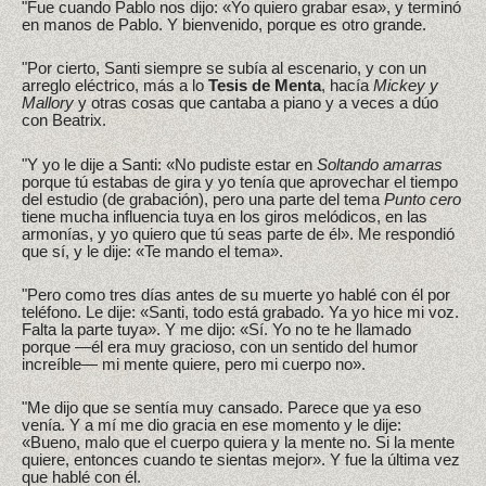
"Fue cuando Pablo nos dijo: «Yo quiero grabar esa», y terminó
en manos de Pablo. Y bienvenido, porque es otro grande.
"Por cierto, Santi siempre se subía al escenario, y con un
arreglo eléctrico, más a lo
Tesis de Menta
, hacía
Mickey y
Mallory
y otras cosas que cantaba a piano y a veces a dúo
con Beatrix.
"Y yo le dije a Santi: «No pudiste estar en
Soltando amarras
porque tú estabas de gira y yo tenía que aprovechar el tiempo
del estudio (de grabación), pero una parte del tema
Punto cero
tiene mucha influencia tuya en los giros melódicos, en las
armonías, y yo quiero que tú seas parte de él». Me respondió
que sí, y le dije: «Te mando el tema».
"Pero como tres días antes de su muerte yo hablé con él por
teléfono. Le dije: «Santi, todo está grabado. Ya yo hice mi voz.
Falta la parte tuya». Y me dijo: «Sí. Yo no te he llamado
porque —él era muy gracioso, con un sentido del humor
increíble— mi mente quiere, pero mi cuerpo no».
"Me dijo que se sentía muy cansado. Parece que ya eso
venía. Y a mí me dio gracia en ese momento y le dije:
«Bueno, malo que el cuerpo quiera y la mente no. Si la mente
quiere, entonces cuando te sientas mejor». Y fue la última vez
que hablé con él.