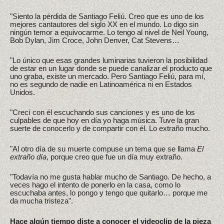
"Siento la pérdida de Santiago Feliú. Creo que es uno de los
mejores cantautores del siglo XX en el mundo. Lo digo sin
ningún temor a equivocarme. Lo tengo al nivel de Neil Young,
Bob Dylan, Jim Croce, John Denver, Cat Stevens…
"Lo único que esas grandes luminarias tuvieron la posibilidad
de estar en un lugar donde se puede canalizar el producto que
uno graba, existe un mercado. Pero Santiago Feliú, para mí,
no es segundo de nadie en Latinoamérica ni en Estados
Unidos.
"Crecí con él escuchando sus canciones y es uno de los
culpables de que hoy en día yo haga música. Tuve la gran
suerte de conocerlo y de compartir con él. Lo extraño mucho.
"Al otro día de su muerte compuse un tema que se llama
El
extraño día
, porque creo que fue un día muy extraño.
"Todavía no me gusta hablar mucho de Santiago. De hecho, a
veces hago el intento de ponerlo en la casa, como lo
escuchaba antes, lo pongo y tengo que quitarlo… porque me
da mucha tristeza".
Hace algún tiempo diste a conocer el videoclip de la pieza