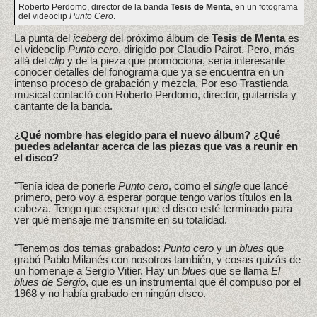
Roberto Perdomo, director de la banda
Tesis de Menta
, en un fotograma
del videoclip
Punto Cero
.
La punta del
iceberg
del próximo álbum de
Tesis de Menta
es
el videoclip
Punto cero
, dirigido por Claudio Pairot. Pero, más
allá del
clip
y de la pieza que promociona, sería interesante
conocer detalles del fonograma que ya se encuentra en un
intenso proceso de grabación y mezcla. Por eso Trastienda
musical contactó con Roberto Perdomo, director, guitarrista y
cantante de la banda.
¿Qué nombre has elegido para el nuevo álbum? ¿Qué
puedes adelantar acerca de las piezas que vas a reunir en
el disco?
"Tenía idea de ponerle
Punto cero
, como el
single
que lancé
primero, pero voy a esperar porque tengo varios títulos en la
cabeza. Tengo que esperar que el disco esté terminado para
ver qué mensaje me transmite en su totalidad.
"Tenemos dos temas grabados:
Punto cero
y un
blues
que
grabó Pablo Milanés con nosotros también, y cosas quizás de
un homenaje a Sergio Vitier. Hay un
blues
que se llama
El
blues de Sergio
, que es un instrumental que él compuso por el
1968 y no había grabado en ningún disco.