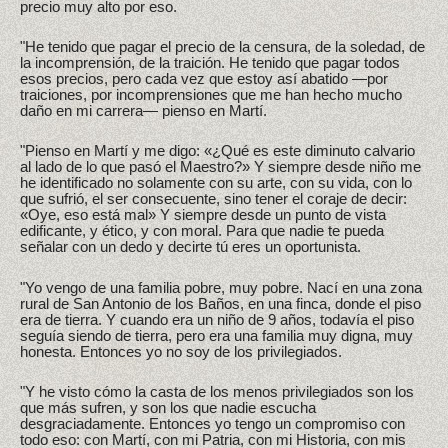
precio muy alto por eso.
"He tenido que pagar el precio de la censura, de la soledad, de
la incomprensión, de la traición. He tenido que pagar todos
esos precios, pero cada vez que estoy así abatido —por
traiciones, por incomprensiones que me han hecho mucho
daño en mi carrera— pienso en Martí.
"Pienso en Martí y me digo: «¿Qué es este diminuto calvario
al lado de lo que pasó el Maestro?» Y siempre desde niño me
he identificado no solamente con su arte, con su vida, con lo
que sufrió, el ser consecuente, sino tener el coraje de decir:
«Oye, eso está mal» Y siempre desde un punto de vista
edificante, y ético, y con moral. Para que nadie te pueda
señalar con un dedo y decirte tú eres un oportunista.
"Yo vengo de una familia pobre, muy pobre. Nací en una zona
rural de San Antonio de los Baños, en una finca, donde el piso
era de tierra. Y cuando era un niño de 9 años, todavía el piso
seguía siendo de tierra, pero era una familia muy digna, muy
honesta. Entonces yo no soy de los privilegiados.
"Y he visto cómo la casta de los menos privilegiados son los
que más sufren, y son los que nadie escucha
desgraciadamente. Entonces yo tengo un compromiso con
todo eso: con Martí, con mi Patria, con mi Historia, con mis