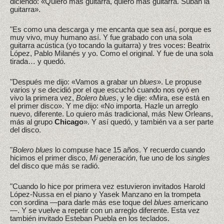
diciendo: «Quiero más guitarra, quiero más guitarra. Suban la
guitarra».
"Es como una descarga y me encanta que sea así, porque es
muy vivo, muy humano así. Y fue grabado con una sola
guitarra acústica (yo tocando la guitarra) y tres voces: Beatrix
López, Pablo Milanés y yo. Como el original. Y fue de una sola
tirada… y quedó.
"Después me dijo: «Vamos a grabar un
blues
». Le propuse
varios y se decidió por el que escuchó cuando nos oyó en
vivo la primera vez,
Bolero blues
, y le dije: «Mira, ese está en
el primer disco». Y me dijo: «No importa. Hazle un arreglo
nuevo, diferente. Lo quiero más tradicional, más New Orleans,
más al grupo
Chicago
». Y así quedó, y también va a ser parte
del disco.
"
Bolero blues
lo compuse hace 15 años. Y recuerdo cuando
hicimos el primer disco,
Mi generación
, fue uno de los
singles
del disco que más se radió.
"Cuando lo hice por primera vez estuvieron invitados Harold
López-Nussa en el piano y Yasek Manzano en la trompeta
con sordina —para darle más ese toque del
blues
americano
—. Y se vuelve a repetir con un arreglo diferente. Esta vez
también invitado Esteban Puebla en los teclados.