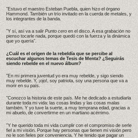
"Estuvo el maestro Esteban Puebla, quien hizo el órgano
Hammond. También un trío invitado en la cuerda de metales, y
los integrantes de la banda.
"Y sí, así va a salir
Punto cero
en el disco. A esa grabación no
pienso tocarle nada, porque quedó con la fuerza y la dinámica
que yo quería".
¿Cuál es el origen de la rebeldía que se percibe al
escuchar algunos temas de Tesis de Menta? ¿Seguirás
siendo rebelde en el nuevo álbum?
"En mi primera juventud yo era muy rebelde, y sigo siendo
muy rebelde. Y, ¡ojo!, soy patriota, soy una persona que va a
morir en su país.
"Conozco la historia de este país. Me he dedicado a estudiarla
durante toda mi vida: las cosas lindas y las cosas malas
también. Y yo tuve la suerte, a muy temprana edad, gracias a
mi abuelo, de convertirme en un martiano acérrimo.
"Y he querido toda mi vida cumplir con el compromiso de serle
fiel a mi visión. Porque hay personas que tienen mi visión pero
no le son fieles por conveniencia. Y he tenido que pagar un