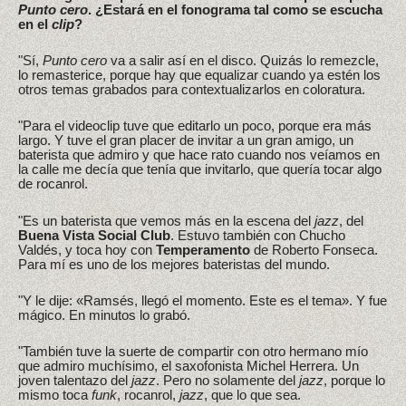
Punto cero
. ¿Estará en el fonograma tal como se escucha
en el
clip
?
"Sí,
Punto cero
va a salir así en el disco. Quizás lo remezcle,
lo remasterice, porque hay que equalizar cuando ya estén los
otros temas grabados para contextualizarlos en coloratura.
"Para el videoclip tuve que editarlo un poco, porque era más
largo. Y tuve el gran placer de invitar a un gran amigo, un
baterista que admiro y que hace rato cuando nos veíamos en
la calle me decía que tenía que invitarlo, que quería tocar algo
de rocanrol.
"Es un baterista que vemos más en la escena del
jazz
, del
Buena Vista Social Club
. Estuvo también con Chucho
Valdés, y toca hoy con
Temperamento
de Roberto Fonseca.
Para mí es uno de los mejores bateristas del mundo.
"Y le dije: «Ramsés, llegó el momento. Este es el tema». Y fue
mágico. En minutos lo grabó.
"También tuve la suerte de compartir con otro hermano mío
que admiro muchísimo, el saxofonista Michel Herrera. Un
joven talentazo del
jazz
. Pero no solamente del
jazz
, porque lo
mismo toca
funk
, rocanrol,
jazz
, que lo que sea.