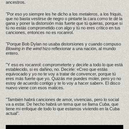
ancestros.
"Por eso yo siempre les he dicho a los
metaleros
, a los friquis,
que no basta vestirse de negro o pintarte la cara como te dé la
gana y poner la distorsión más fuerte que tú quieras, porque si
tú no estás comprometido con algo y tú no eres crítico en tus
canciones, entonces no es rocanrol.
"Porque Bob Dylan no usaba distorsiones y cuando compuso
Blowing in the wind
hizo reflexionar a una nación, al mundo
entero.
"Y eso es rocanrol: comprometerte y decirle a todo lo que está
establecido, si es dañino, no. Decirle: «Creo que estás
equivocado y yo no te voy a tratar de convencer, porque tú
eres más fuerte que yo. Quizás me puedes moler, pero yo no
estoy de acuerdo contigo y te lo voy a hacer saber». El disco
nuevo viene con esos matices.
"También habrá canciones de amor, vivencias, pero lo social
va a estar. De hecho habrá un tema que se llama
Cuba
, que
tiene mi enfoque de todo lo que estamos viviendo en la Cuba
actual".