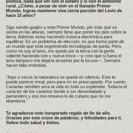
poética, nada que ver con el asfalto y sí con el ambiente
rural. ¿Cómo, a pesar de vivir en el llamado Primer
Mundo, logras mantener viva cierta porción del Levis de
hace 15 años?
Sigo siendo guajiro y este Primer Mundo, por más que se
sienta en las alturas, siempre tiene que poner los pies sobre la
tierra. Además estoy haciendo música electrónica para
equilibrar. Es un problema de elección; es que formo parte de
un mundo que está esgrimiendo tecnologías de punta. Pero,
como no soy el amo, me quedo por la tierra con la gente
valiente haciendo son y nueva trova —y creo que si fuera el
amo tampoco me dejaría arrastrar por la locura—. Siempre
hacen falta melodías.
"Aquí a veces la naturaleza se queda en silencio. Esto te
puede parecer irreal, pero para mí es preocupante. Por suerte,
Canarias también ama la vida en todo su esplendor. Todavía el
carácter de los canarios tiende a ser desenfadado y
parrandero y eso me renueva lo de cubano que no me
abandona."
Te agradezco este inesperado regalo de fin de año.
Gracias por este cruce de palabras; y felicidades para ti.
Sobre todo salud y éxitos.