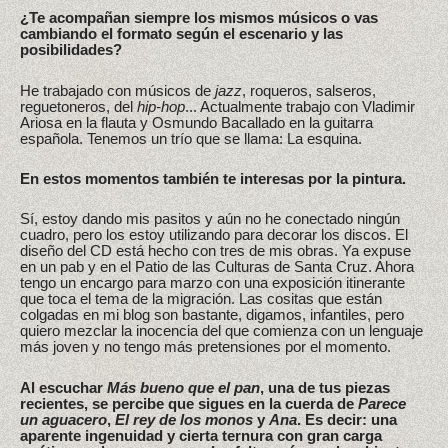
¿Te acompañan siempre los mismos músicos o vas
cambiando el formato según el escenario y las
posibilidades?
He trabajado con músicos de
jazz
, roqueros, salseros,
reguetoneros, del
hip-hop
... Actualmente trabajo con Vladimir
Ariosa en la flauta y Osmundo Bacallado en la guitarra
española. Tenemos un trío que se llama: La esquina.
En estos momentos también te interesas por la pintura.
Sí, estoy dando mis pasitos y aún no he conectado ningún
cuadro, pero los estoy utilizando para decorar los discos. El
diseño del CD está hecho con tres de mis obras. Ya expuse
en un pab y en el Patio de las Culturas de Santa Cruz. Ahora
tengo un encargo para marzo con una exposición itinerante
que toca el tema de la migración. Las cositas que están
colgadas en mi blog son bastante, digamos, infantiles, pero
quiero mezclar la inocencia del que comienza con un lenguaje
más joven y no tengo más pretensiones por el momento.
Al escuchar
Más bueno que el pan
, una de tus piezas
recientes, se percibe que sigues en la cuerda de
Parece
un aguacero
,
El rey de los monos
y
Ana
. Es decir: una
aparente ingenuidad y cierta ternura con gran carga