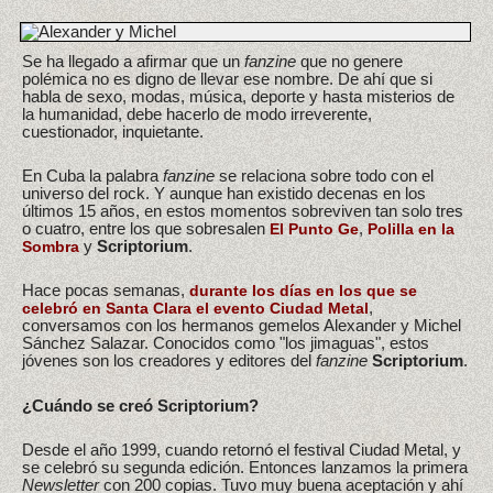
Se ha llegado a afirmar que un
fanzine
que no genere
polémica no es digno de llevar ese nombre. De ahí que si
habla de sexo, modas, música, deporte y hasta misterios de
la humanidad, debe hacerlo de modo irreverente,
cuestionador, inquietante.
En Cuba la palabra
fanzine
se relaciona sobre todo con el
universo del rock. Y aunque han existido decenas en los
últimos 15 años, en estos momentos sobreviven tan solo tres
o cuatro, entre los que sobresalen
,
El Punto Ge
Polilla en la
y
Scriptorium
.
Sombra
Hace pocas semanas,
durante los días en los que se
,
celebró en Santa Clara el evento Ciudad Metal
conversamos con los hermanos gemelos Alexander y Michel
Sánchez Salazar. Conocidos como "los jimaguas", estos
jóvenes son los creadores y editores del
fanzine
Scriptorium
.
¿Cuándo se creó Scriptorium?
Desde el año 1999, cuando retornó el festival Ciudad Metal, y
se celebró su segunda edición. Entonces lanzamos la primera
Newsletter
con 200 copias. Tuvo muy buena aceptación y ahí