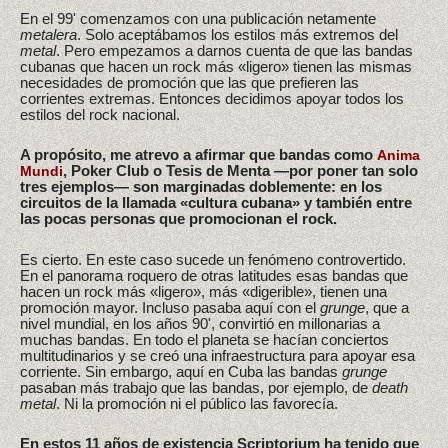
En el 99' comenzamos con una publicación netamente
metalera
. Solo aceptábamos los estilos más extremos del
metal
. Pero empezamos a darnos cuenta de que las bandas
cubanas que hacen un rock más «ligero» tienen las mismas
necesidades de promoción que las que prefieren las
corrientes extremas. Entonces decidimos apoyar todos los
estilos del rock nacional.
A propósito, me atrevo a afirmar que bandas como
Anima
, Poker Club o Tesis de Menta —por poner tan solo
Mundi
tres ejemplos— son marginadas doblemente: en los
circuitos de la llamada «cultura cubana» y también entre
las pocas personas que promocionan el rock.
Es cierto. En este caso sucede un fenómeno controvertido.
En el panorama roquero de otras latitudes esas bandas que
hacen un rock más «ligero», más «digerible», tienen una
promoción mayor. Incluso pasaba aquí con el
grunge
, que a
nivel mundial, en los años 90', convirtió en millonarias a
muchas bandas. En todo el planeta se hacían conciertos
multitudinarios y se creó una infraestructura para apoyar esa
corriente. Sin embargo, aquí en Cuba las bandas
grunge
pasaban más trabajo que las bandas, por ejemplo, de
death
metal
. Ni la promoción ni el público las favorecía.
En estos 11 años de existencia Scriptorium ha tenido que