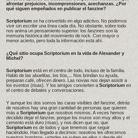
afrontar prejuicios, incomprensiones, acechanzas. ¿Por
qué siguen empeñados en publicar el fanzine?
Scriptorium
se ha convertido en algo adictivo. No podemos
vivir sin escribir una línea cada día. No obstante, sobre todo
nos anima un pensamiento superior: los
fanzines
son la
memoria histórica del movimiento de rock. Con mayor o
menor acierto, pero toda la información está ahí.
¿Qué sitio ocupa Scriptorium en la vida de Alexander y
Michel?
Scriptorium
está en el centro de todo, incluso de la familia.
Hablo de las abuelitas, los tíos,... Nos brindan su ayuda,
preparan café, ofrecen dinero. Las novias nos dejan asistir a
los eventos (risas). Y los amigos convierten a
Scriptorium
en
el centro de debates y conversaciones.
Y aunque los dos somos las caras visibles del
fanzine
, detrás
de nosotros hay una gran cantidad de personas que quieren
más a
Scriptorium
que nosotros mismos. A veces hemos
decidido dejar el
fanzine
, porque los muros son muy altos y el
cemento está duro (risas), y nos dicen que no, que
Scriptorium
es de todos y que tenemos que seguir
haciéndolo. Han llegado a decirnos: nosotros les ofrecemos
nuestros hombros, ustedes se suben en ellos y desde ahí