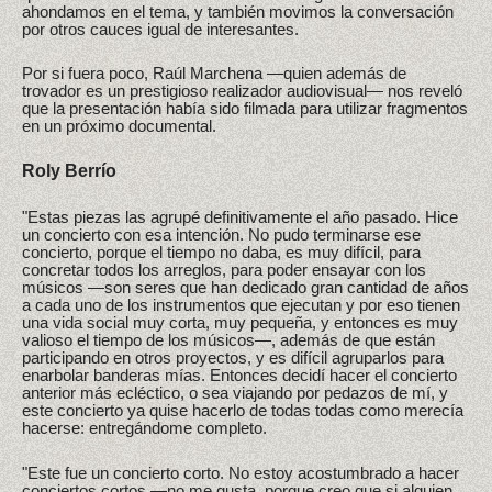
ahondamos en el tema, y también movimos la conversación
por otros cauces igual de interesantes.
Por si fuera poco, Raúl Marchena —quien además de
trovador es un prestigioso realizador audiovisual— nos reveló
que la presentación había sido filmada para utilizar fragmentos
en un próximo documental.
Roly Berrío
"Estas piezas las agrupé definitivamente el año pasado. Hice
un concierto con esa intención. No pudo terminarse ese
concierto, porque el tiempo no daba, es muy difícil, para
concretar todos los arreglos, para poder ensayar con los
músicos —son seres que han dedicado gran cantidad de años
a cada uno de los instrumentos que ejecutan y por eso tienen
una vida social muy corta, muy pequeña, y entonces es muy
valioso el tiempo de los músicos—, además de que están
participando en otros proyectos, y es difícil agruparlos para
enarbolar banderas mías. Entonces decidí hacer el concierto
anterior más ecléctico, o sea viajando por pedazos de mí, y
este concierto ya quise hacerlo de todas todas como merecía
hacerse: entregándome completo.
"Este fue un concierto corto. No estoy acostumbrado a hacer
conciertos cortos —no me gusta, porque creo que si alguien