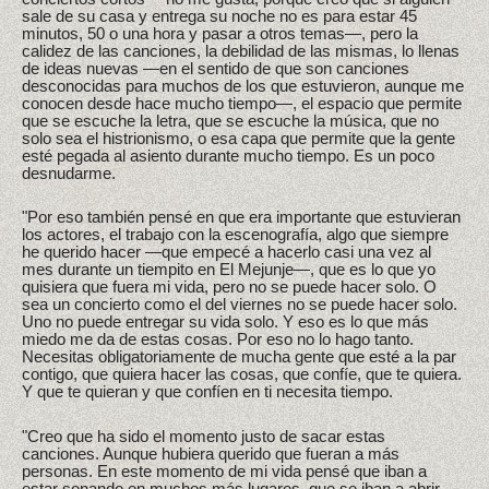
sale de su casa y entrega su noche no es para estar 45
minutos, 50 o una hora y pasar a otros temas—, pero la
calidez de las canciones, la debilidad de las mismas, lo llenas
de ideas nuevas —en el sentido de que son canciones
desconocidas para muchos de los que estuvieron, aunque me
conocen desde hace mucho tiempo—, el espacio que permite
que se escuche la letra, que se escuche la música, que no
solo sea el histrionismo, o esa capa que permite que la gente
esté pegada al asiento durante mucho tiempo. Es un poco
desnudarme.
"Por eso también pensé en que era importante que estuvieran
los actores, el trabajo con la escenografía, algo que siempre
he querido hacer —que empecé a hacerlo casi una vez al
mes durante un tiempito en El Mejunje—, que es lo que yo
quisiera que fuera mi vida, pero no se puede hacer solo. O
sea un concierto como el del viernes no se puede hacer solo.
Uno no puede entregar su vida solo. Y eso es lo que más
miedo me da de estas cosas. Por eso no lo hago tanto.
Necesitas obligatoriamente de mucha gente que esté a la par
contigo, que quiera hacer las cosas, que confíe, que te quiera.
Y que te quieran y que confíen en ti necesita tiempo.
"Creo que ha sido el momento justo de sacar estas
canciones. Aunque hubiera querido que fueran a más
personas. En este momento de mi vida pensé que iban a
estar sonando en muchos más lugares, que se iban a abrir