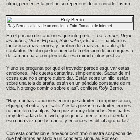
ritmo, pero en esta prefirió su repertorio de acendrado lirismo.
Roly
Berrío: calidez de un concierto. Foto: Tomada de internet
En el puñado de canciones que interpretó —
Toca morir
,
Dejar
las nubes
,
Dolor
,
El patio
,
Solo salen
,
Flotar
...— habitan los
fantasmas más tiernos, y también los más vulnerables, del
cantautor. De ahí que fue acertada la elección de una orquesta
de cámara para complementar esa mirada introspectiva.
Y uno se pregunta por qué el trovador parece esquivar estas
canciones. "Me cuesta cantarlas, simplemente. Sacan de mí
cosas que no siempre quiero dar. Están sobre un hilo, están
sobre una tela de araña, están en un péndulo constante de mi
vida. No tengo dominio sobre ellas", confiesa
Roly
Berrío.
"Hay muchas canciones en mí que admiten la improvisación,
el juego, el entrar y el salir. Y estas piezas no admiten errores,
no admiten disculpas. Son piezas muy delicadas. Son partes
muy delicadas de mi vida, que generalmente me recuerdan
eso cada vez que las canto, y entonces es difícil agruparlas".
Con esta confesión el trovador confirmó nuestra sospecha de
que habíamos asistido a un concierto singular. Por eso