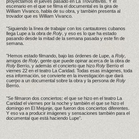
proyectamos el jueves pasado en La Trovuntivitis. Y el
escenario en el que se filma el documental es la gira de
William Vivanco, habla de su obra, y también presenta al
trovador que es William Vivanco.
"Siguiendo la línea de trabajar con los cantautores cubanos
llega Lupe a la obra de
Roly
, y eso es lo que ha estado
pasando desde la mitad de la semana pasada y este fin de
semana.
"Hemos estado filmando, bajo las órdenes de Lupe, a
Roly
,
amigos de
Roly
, gente que puede opinar acerca de la obra de
Roly
Berrío, y además el concierto que hizo
Roly
Berrío el
viernes 22 en el teatro La Caridad. Todas esas imágenes, toda
esa información, se convierte en la investigación que dará
cuerpo a un documental sobre la obra y la persona de
Roly
Berrío.
"Se filmaron dos conciertos: el que se hizo en el teatro La
Caridad el viernes por la noche y también el que se hizo el
domingo en El Mejunje, que fueron dos conciertos diferentes.
Y eso va a producir imágenes y sensaciones también para el
documental que está haciendo Lupe".