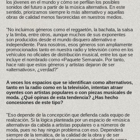
los jóvenes en el mundo y cómo se perfilan los posibles
sonidos del futuro a partir de la música alternativa. En este
sentido, priorizamos siempre lo más alternativo y aquellas
obras de calidad menos favorecidas en nuestros medios.
"No incluimos géneros como el reggaetón, la bachata, la salsa
y la timba, entre otros, aunque muchos de sus exponentes
son producidos desde el mundo disquero alternativo e
independiente. Para nosotros, esos géneros son ampliamente
promocionados tanto en nuestra radio y televisión como en los
vehículos no oficiales de distribución musical, entre los que se
incluye el nombrado como «Paquete Semanal». Por tanto,
hace rato que estos géneros y artistas dejaron de ser
«alternativos», ¿verdad?"
A veces los espacios que se identifican como alternativos,
tanto en la radio como en la televisión, intentan atraer
oyentes con artistas populares o con piezas musicales de
moda. ¿Qué opinas de esta tendencia? ¿Has hecho
concesiones de este tipo?
"Eso depende de la concepción que defienda cada equipo de
realización. Si la lógica planteada por un espacio de «música
alternativa» da cabida a artistas populares o a números de
moda, pues no hay ningún problema con eso. Dependerá
siempre de la temática, de la calidad de la obra y de ser
coherente con los objetivos del programa identificado como