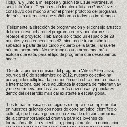
Holguín, y junto a mi esposa y guionista Lizue Martínez, al
sonidista Yuniel Cepena y a la locutora Tatiana González se
construyó con mucho amor el primer prototipo del programa
de música alternativa que soñábamos todos los implicados.
"Felizmente la dirección de programación y el consejo artístico
del medio escucharon el programa cero y aceptaron sin
reparos el proyecto. Habíamos solicitado un espacio de 28
minutos y nos concedieron 43 minutos de trasmisión los
sábados a partir de las cinco y cuarto de la tarde. Tal suerte
aún me sorprende. No me imagino una arrancada más
exitosa que ésta, para el tipo de programa que deseábamos
hacer.
"Desde la primera emisión del programa Vitrola Alternativa,
ocurrida el 8 de septiembre de 2012, nuestro colectivo ha
perseguido multiplicar la promoción de la obra sonora cubana
e internacional que lleve adjudicada la etiqueta de «alternativa»
y que se mueva por las áreas más novedosas y populares
dentro del desarrollo musical existente a escala global.
"Los temas musicales escogidos siempre se complementan
en nuestros guiones con notas de corte artístico, científico o
cultural, que buscan generar una zona de difusión apropiada
de la contemporaneidad creativa para los jóvenes de
formación artística y científica, principalmente. La conducción,