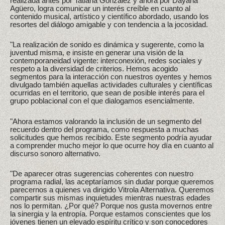
realizada antes por Tatiana González y ahora por Dayana
Agüero, logra comunicar un interés creíble en cuanto al
contenido musical, artístico y científico abordado, usando los
resortes del diálogo amigable y con tendencia a la jocosidad.
"La realización de sonido es dinámica y sugerente, como la
juventud misma, e insiste en generar una visión de la
contemporaneidad vigente: interconexión, redes sociales y
respeto a la diversidad de criterios. Hemos acogido
segmentos para la interacción con nuestros oyentes y hemos
divulgado también aquellas actividades culturales y científicas
ocurridas en el territorio, que sean de posible interés para el
grupo poblacional con el que dialogamos esencialmente.
"Ahora estamos valorando la inclusión de un segmento del
recuerdo dentro del programa, como respuesta a muchas
solicitudes que hemos recibido. Este segmento podría ayudar
a comprender mucho mejor lo que ocurre hoy día en cuanto al
discurso sonoro alternativo.
"De aparecer otras sugerencias coherentes con nuestro
programa radial, las aceptaríamos sin dudar porque queremos
parecernos a quienes va dirigido Vitrola Alternativa. Queremos
compartir sus mismas inquietudes mientras nuestras edades
nos lo permitan. ¿Por qué? Porque nos gusta movernos entre
la sinergia y la entropía. Porque estamos conscientes que los
jóvenes tienen un elevado espíritu crítico y son conocedores