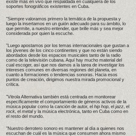
existe más en vivo que respaldada en cualquiera de los
soportes fonográficos existentes en Cuba.
"Siempre valoramos primero la temática de la propuesta y
luego la insertamos en un guión adecuado para su ámbito, lo
que permite, a nuestro entender, que brille más y sea mejor
considerada por quien la escuche.
"Luego apostamos por los temas internacionales que gustan a
los jóvenes de los cinco continentes y que no están siendo
abordados desde los espacios musicales tanto de la radio
como de la televisión cubana. Aquí hay mucho material del
cual escoger, así que nos damos a la tarea de investigar los
intereses comunes en diversas regiones del planeta, en
cuanto a formaciones o tendencias sonoras. Hacia esos
puntos de creación, dirigimos nuestra mirada promocional y
crítica.
"Vitrola Alternativa también está centrada en monitorear
específicamente el comportamiento de géneros activos de la
música popular como la canción de autor, el
hip hop
, el
jazz
, el
rock
, el
metal
y la música electrónica, tanto en Cuba como en
el resto del mundo.
"Nuestro derrotero sonoro es mantener al día a quienes nos
escuchan de cuál es la música que consumen ahora mismo