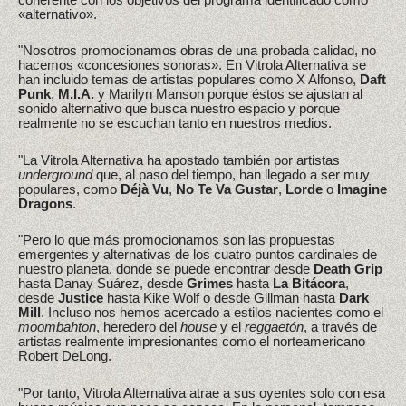
«alternativo».
"Nosotros promocionamos obras de una probada calidad, no
hacemos «concesiones sonoras». En Vitrola Alternativa se
han incluido temas de artistas populares como X Alfonso,
Daft
Punk
,
M.I.A.
y Marilyn Manson porque éstos se ajustan al
sonido alternativo que busca nuestro espacio y porque
realmente no se escuchan tanto en nuestros medios.
"La Vitrola Alternativa ha apostado también por artistas
underground
que, al paso del tiempo, han llegado a ser muy
populares, como
Déjà Vu
,
No Te Va Gustar
,
Lorde
o
Imagine
Dragons
.
"Pero lo que más promocionamos son las propuestas
emergentes y alternativas de los cuatro puntos cardinales de
nuestro planeta, donde se puede encontrar desde
Death Grip
hasta Danay Suárez, desde
Grimes
hasta
La Bitácora
,
desde
Justice
hasta Kike Wolf o desde Gillman hasta
Dark
Mill
. Incluso nos hemos acercado a estilos nacientes como el
moombahton
, heredero del
house
y el
reggaetón
, a través de
artistas realmente impresionantes como el norteamericano
Robert DeLong.
"Por tanto, Vitrola Alternativa atrae a sus oyentes solo con esa