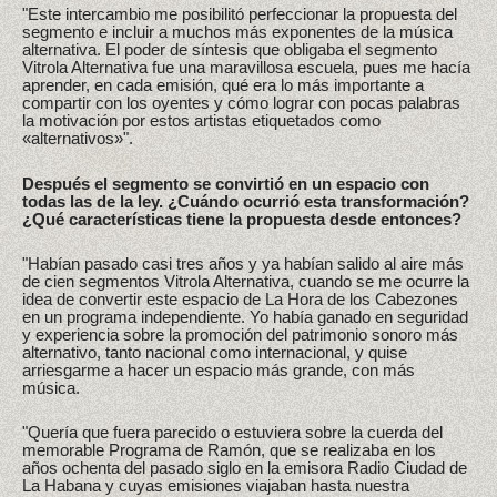
"Este intercambio me posibilitó perfeccionar la propuesta del
segmento e incluir a muchos más exponentes de la música
alternativa. El poder de síntesis que obligaba el segmento
Vitrola Alternativa fue una maravillosa escuela, pues me hacía
aprender, en cada emisión, qué era lo más importante a
compartir con los oyentes y cómo lograr con pocas palabras
la motivación por estos artistas etiquetados como
«alternativos»".
Después el segmento se convirtió en un espacio con
todas las de la ley. ¿Cuándo ocurrió esta transformación?
¿Qué características tiene la propuesta desde entonces?
"Habían pasado casi tres años y ya habían salido al aire más
de cien segmentos Vitrola Alternativa, cuando se me ocurre la
idea de convertir este espacio de La Hora de los Cabezones
en un programa independiente. Yo había ganado en seguridad
y experiencia sobre la promoción del patrimonio sonoro más
alternativo, tanto nacional como internacional, y quise
arriesgarme a hacer un espacio más grande, con más
música.
"Quería que fuera parecido o estuviera sobre la cuerda del
memorable Programa de Ramón, que se realizaba en los
años ochenta del pasado siglo en la emisora Radio Ciudad de
La Habana y cuyas emisiones viajaban hasta nuestra