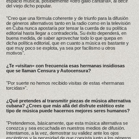
espacio musical, posiblemente «otro gallo cantaría», al decir
del viejo dicho popular.
"Creo que una fórmula coherente y de triunfo para la difusión
de géneros alternativos tanto en la radio como en la televisión
en Cuba nunca apostaría por tensar la cuerda de su política
editorial hasta llegar a contradecirla. Su éxito dependerá, en
buena medida, de saber aprovechar todo lo que quepa en
dicha política editorial, que en cuanto a música es bastante y
que muy poco se explota, ya sea por facilismo u otros
motivos".
¿Te «visitan» con frecuencia esas hermanas insidiosas
que se llaman Censura y Autocensura?
"Por suerte no hemos recibido visitas de estas «hermanas
torcidas»".
¿Qué pretendes al transmitir piezas de música alternativa
cubana? ¿Crees que más allá del disfrute estético este
tipo de música puede hacernos mejores seres humanos?
"Pretendemos, básicamente, que esta música alternativa se
conozca y sea escuchada en nuestros medios de difusión.
Intentamos, a la vez, demostrar su validez ante los ojos
escépticos y la necesidad de que coexista junto a los géneros