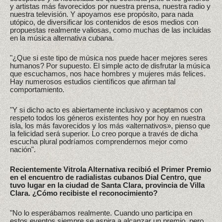
y artistas más favorecidos por nuestra prensa, nuestra radio y
nuestra televisión. Y apoyamos ese propósito, para nada
utópico, de diversificar los contenidos de esos medios con
propuestas realmente valiosas, como muchas de las incluidas
en la música alternativa cubana.
"¿Que si este tipo de música nos puede hacer mejores seres
humanos? Por supuesto. El simple acto de disfrutar la música
que escuchamos, nos hace hombres y mujeres más felices.
Hay numerosos estudios científicos que afirman tal
comportamiento.
"Y si dicho acto es abiertamente inclusivo y aceptamos con
respeto todos los géneros existentes hoy por hoy en nuestra
isla, los más favorecidos y los más «alternativos», pienso que
la felicidad será superior. Lo creo porque a través de dicha
escucha plural podríamos comprendernos mejor como
nación".
Recientemente Vitrola Alternativa recibió el Primer Premio
en el encuentro de radialistas cubanos Dial Centro, que
tuvo lugar en la ciudad de Santa Clara, provincia de Villa
Clara. ¿Cómo recibiste el reconocimiento?
"No lo esperábamos realmente. Cuando uno participa en
estos eventos siempre se aspira a alcanzar un premio, pero