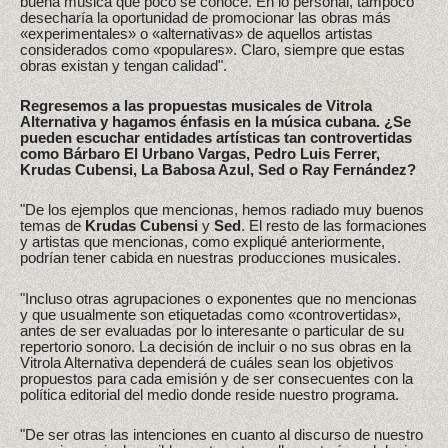
buena música que poco se conoce. En lo personal, tampoco
desecharía la oportunidad de promocionar las obras más
«experimentales» o «alternativas» de aquellos artistas
considerados como «populares». Claro, siempre que estas
obras existan y tengan calidad".
Regresemos a las propuestas musicales de Vitrola
Alternativa y hagamos énfasis en la música cubana. ¿Se
pueden escuchar entidades artísticas tan controvertidas
como Bárbaro El Urbano Vargas, Pedro Luis Ferrer,
Krudas Cubensi, La Babosa Azul, Sed o Ray Fernández?
"De los ejemplos que mencionas, hemos radiado muy buenos
temas de
Krudas Cubensi
y
Sed
. El resto de las formaciones
y artistas que mencionas, como expliqué anteriormente,
podrían tener cabida en nuestras producciones musicales.
"Incluso otras agrupaciones o exponentes que no mencionas
y que usualmente son etiquetadas como «controvertidas»,
antes de ser evaluadas por lo interesante o particular de su
repertorio sonoro. La decisión de incluir o no sus obras en la
Vitrola Alternativa dependerá de cuáles sean los objetivos
propuestos para cada emisión y de ser consecuentes con la
política editorial del medio donde reside nuestro programa.
"De ser otras las intenciones en cuanto al discurso de nuestro