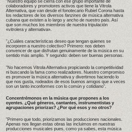
"Nuestro equipo se cierra con ese grupo importante de
colaboradores y promotores activos que tiene la Vitrola
Alternativa, que van desde el fonotecario Rubiel Corona hasta
los redactores de los diversos
fanzines
de música alternativa
cubana que existen a lo largo y ancho de nuestro país. Así
que son muchos los miembros de nuestra tripulación
«vitrolera y alternativa».
"¿Cuáles características deseo que tengan quienes se
incorporen a nuestro colectivo? Primero: nos deben
convencer de que disfrutan genuinamente de la música en su
sentido más amplio. Y segundo: deben ser buenas personas.
"No hacemos Vitrola Alternativa propiciando la competitividad
ni buscando la fama como realizadores. Nuestro compromiso
es promover la música alternativa y divertirnos haciendo lo
que nos gusta, rodeados de esos buenos amigos que a veces
son un tanto inconformes con lo común y cotidiano".
Concentrémonos en la música que propones a los
oyentes. ¿Qué géneros, cantantes, instrumentistas y
agrupaciones priorizas? ¿Por qué esos y no otros?
"Primero que todo, priorizamos las producciones nacionales.
Apenas nos llegan estas obras las incluimos en nuestras
producciones musicales pues, como ya sabes, esta música