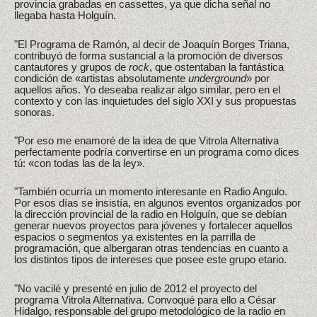
provincia grabadas en cassettes, ya que dicha señal no
llegaba hasta Holguín.
"El Programa de Ramón, al decir de Joaquín Borges Triana,
contribuyó de forma sustancial a la promoción de diversos
cantautores y grupos de
rock
, que ostentaban la fantástica
condición de «artistas absolutamente
underground
» por
aquellos años. Yo deseaba realizar algo similar, pero en el
contexto y con las inquietudes del siglo XXI y sus propuestas
sonoras.
"Por eso me enamoré de la idea de que Vitrola Alternativa
perfectamente podría convertirse en un programa como dices
tú: «con todas las de la ley».
"También ocurría un momento interesante en Radio Angulo.
Por esos días se insistía, en algunos eventos organizados por
la dirección provincial de la radio en Holguín, que se debían
generar nuevos proyectos para jóvenes y fortalecer aquellos
espacios o segmentos ya existentes en la parrilla de
programación, que albergaran otras tendencias en cuanto a
los distintos tipos de intereses que posee este grupo etario.
"No vacilé y presenté en julio de 2012 el proyecto del
programa Vitrola Alternativa. Convoqué para ello a César
Hidalgo, responsable del grupo metodológico de la radio en