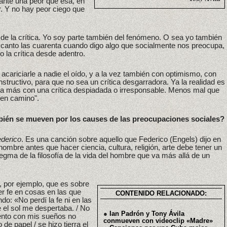
anté una peor que esa, en
r. Y no hay peor ciego que
so de la crítica. Yo soy parte también del fenómeno. O sea yo también
canto las cuarenta cuando digo algo que socialmente nos preocupa,
o la crítica desde adentro.
n acariciarle a nadie el oído, y a la vez también con optimismo, con
structivo, para que no sea un crítica desgarradora. Ya la realidad es
a más con una crítica despiadada o irresponsable. Menos mal que
en camino".
bién se mueven por los causes de las preocupaciones sociales?
ederico
. Es una canción sobre aquello que Federico (Engels) dijo en
mbre antes que hacer ciencia, cultura, religión, arte debe tener un
egma de la filosofía de la vida del hombre que va más allá de un
, por ejemplo, que es sobre
er fe en cosas en las que
CONTENIDO RELACIONADO:
o: «No perdí la fe ni en las
el sol me despertaba. / No
●
Ian Padrón y Tony Ávila
iento con mis sueños no
conmueven con videoclip «Madre»
de papel / se hizo tierra el