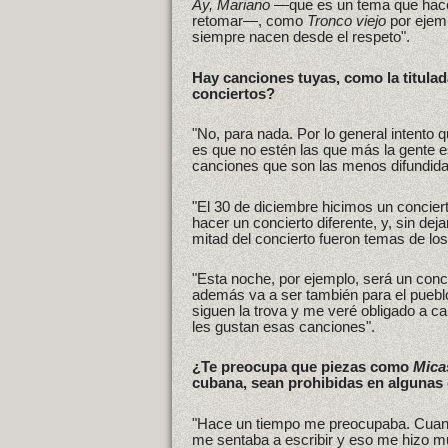
Ay, Mariano
—que es un tema que hace 
retomar—, como
Tronco viejo
por ejem
siempre nacen desde el respeto".
Hay canciones tuyas, como la titula
conciertos?
"No, para nada. Por lo general intento
es que no estén las que más la gente 
canciones que son las menos difundid
"El 30 de diciembre hicimos un conciert
hacer un concierto diferente, y, sin de
mitad del concierto fueron temas de los
"Esta noche, por ejemplo, será un conci
además va a ser también para el puebl
siguen la trova y me veré obligado a can
les gustan esas canciones".
¿Te preocupa que piezas como
Mica
cubana, sean prohibidas en algunas
"Hace un tiempo me preocupaba. Cuand
me sentaba a escribir y eso me hizo mu