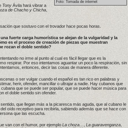
Foto: Tomada de internet
ue
Tony
Ávila hará vibrar a
hoza de Chacho y Chicha
,
rsación que sostuvo con el trovador hace pocas horas.
na fuerte carga humorística se alejan de la vulgaridad y la
mo es el proceso de creación de piezas que muestran
ue rozan el doble sentido?
Intentando no irme al punto al cual es fácil llegar que es la
como respirar. Por eso intentamos aguantar un poco la respiración, sin
ntentamos, entonces, decir las cosas de manera diferente.
scenas o ser vulgar cuando el español es tan rico en palabras y
timar, herir, ofender, mancillar o ultrajar a nadie. Hay cubanos que
a cubana que se puede ser popular, que se puede hacer música para
on el doble sentido sin ofender.
sentido, que llegan más a la picaresca más aguda, que al cubano le
del oído receptivo para recibirla, sabiendo además que se hace con
persona que las escucha.
ue van con el humor, por ejemplo
La choza…
,
La guaravenganza
,