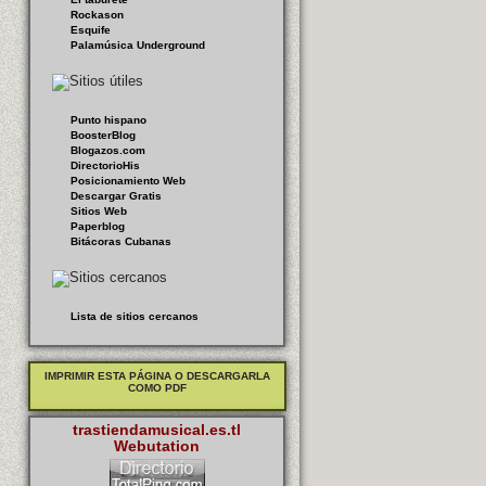
Rockason
Esquife
Palamúsica Underground
Punto hispano
BoosterBlog
Blogazos.com
DirectorioHis
Posicionamiento Web
Descargar Gratis
Sitios Web
Paperblog
Bitácoras Cubanas
Lista de sitios cercanos
IMPRIMIR ESTA PÁGINA O DESCARGARLA
COMO PDF
trastiendamusical.es.tl
Webutation