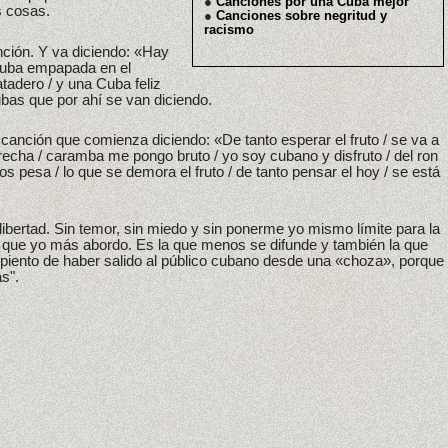
●
Canciones por una Cuba mejor
s cosas.
●
Canciones sobre negritud y
racismo
ión. Y va diciendo: «Hay
Cuba empapada en el
adero / y una Cuba feliz
as que por ahí se van diciendo.
 canción que comienza diciendo: «De tanto esperar el fruto / se va a
recha / caramba me pongo bruto / yo soy cubano y disfruto / del ron
s pesa / lo que se demora el fruto / de tanto pensar el hoy / se está
libertad. Sin temor, sin miedo y sin ponerme yo mismo límite para la
a que yo más abordo. Es la que menos se difunde y también la que
iento de haber salido al público cubano desde una «choza», porque
s".