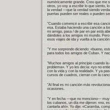
numéricamente grande. Creo que me sa
otros, yo voy a escribir lo que siento, 
la verdad —que la verdad siendo verdad 
puertas pueden ser reales o pueden ser 
"Cuando comencé a escribir esa canci
esa. Estaba haciendo una canción a lo
mi amigo, pasa / de par en par está ab
dándoles a los amigos mi mundo. Pero 
esos viajes de ida y vuelta a la canció
"Y me sorprendo diciendo: «bueno, esto
para todos los amigos de Cuba». Y nac
"Muchos amigos al principio cuando la 
problema». Y yo les decía: «yo no ent
con la vida y con la realidad». Y ya pa
cursos de cuadros, cierran con la canc
"Al final es mi canción más revoluciona
ocasiones.
"Y en fecha —que no menciono— muy si
los cubanos, un día me dijeron: «no, e
cantarla ahí». Yo dije: «Caramba, com