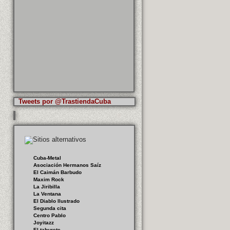
Tweets por @TrastiendaCuba
Cuba-Metal
Asociación Hermanos Saíz
El Caimán Barbudo
Maxim Rock
La Jiribilla
La Ventana
El Diablo Ilustrado
Segunda cita
Centro Pablo
Joyitazz
El taburete