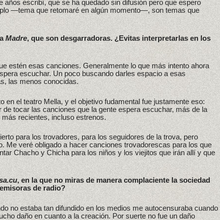
años escribí, que se ha quedado sin difusión pero que espero
plo —tema que retomaré en algún momento—, son temas que
da
Madre
, que son desgarradoras. ¿Evitas interpretarlas en los
 que estén esas canciones. Generalmente lo que más intento ahora
espera escuchar. Un poco buscando darles espacio a esas
as, las menos conocidas.
o en el teatro Mella, y el objetivo fudamental fue justamente eso:
jar de tocar las canciones que la gente espera escuchar, más de la
 más recientes, incluso estrenos.
erto para los trovadores, para los seguidores de la trova, pero
o. Me veré obligado a hacer canciones trovadorescas para los que
tar Chacho y Chicha para los niños y los viejitos que irán allí y que
sa.cu
, en la que no miras de manera complaciente la sociedad
 emisoras de radio?
o no estaba tan difundido en los medios me autocensuraba cuando
cho daño en cuanto a la creación. Por suerte no fue un daño