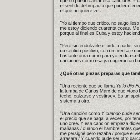
que no puedo cantar esa canción». Y c
el sentido del impacto que pudiera tene
el que no quiere ver.
"Yo al tiempo que critico, no salgo ile
me estoy diciendo cuarenta cosas. Me 
porque al final es Cuba y estoy haciend
"Pero sin endulzarle el oído a nadie, si
un sentido positivo, con un mensaje con
bastante dura como para yo endurecerl
canciones como esa ya cogieron un bu
¿Qué otras piezas preparas que tam
"Una reciente que se llama
Ya lo dijo F
la tumba de Carlos Marx de que «todo ho
techo, calzarse y vestirse». Es un apot
sistema u otro.
"Una canción como
Y cuando pude ser
el precio que se paga, a veces, por ten
uno cree. Y esa canción empieza diciend
mañanas / cuando el hambre antes que 
me persigné pero rezaba / porque el v
arrasara / Y cuando pude ser otro barco 