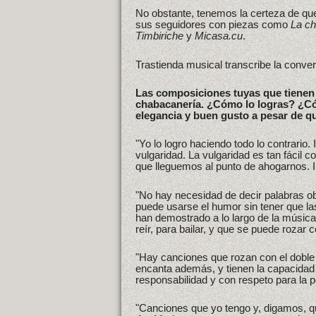
No obstante, tenemos la certeza de q
sus seguidores con piezas como
La c
Timbiriche
y
Micasa.cu
.
Trastienda musical transcribe la conve
Las composiciones tuyas que tienen u
chabacanería. ¿Cómo lo logras? ¿Có
elegancia y buen gusto a pesar de q
"Yo lo logro haciendo todo lo contrario. 
vulgaridad. La vulgaridad es tan fácil 
que lleguemos al punto de ahogarnos. I
"No hay necesidad de decir palabras ob
puede usarse el humor sin tener que las
han demostrado a lo largo de la músic
reír, para bailar, y que se puede rozar c
"Hay canciones que rozan con el doble 
encanta además, y tienen la capacidad 
responsabilidad y con respeto para la 
"Canciones que yo tengo y, digamos, q