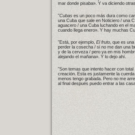
mar donde pisaba». Y va diciendo otra
"
Cubas
es un poco más dura como canc
una Cuba que sale en Noticiero / una 
aguacero / una Cuba luchando en el mat
cuando llega enero». Y hay muchas Cub
"Está, por ejemplo,
El fruto
, que es una
perder la cosecha / si no me dan una b
y de la cerveza / pero ya en mis hombro
alejando el mañana». Y lo dejo ahí.
"Son temas que intento hacer con total 
creación. Esta es justamente la cuerd
menos tengo grabada. Pero no me arrep
al final después puedo entrar a las casa