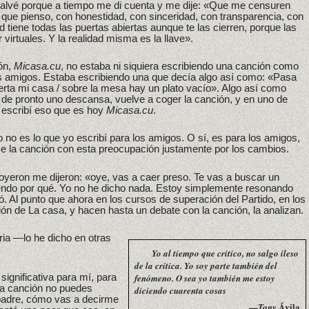
lvé porque a tiempo me di cuenta y me dije: «Que me censuren
lo que pienso, con honestidad, con sinceridad, con transparencia, con
tiene todas las puertas abiertas aunque te las cierren, porque las
virtuales. Y la realidad misma es la llave».
ón,
Micasa.cu
, no estaba ni siquiera escribiendo una canción como
s amigos. Estaba escribiendo una que decía algo así como: «Pasa
ierta mi casa / sobre la mesa hay un plato vacío». Algo así como
de pronto uno descansa, vuelve a coger la canción, y en uno de
n escribí eso que es hoy
Micasa.cu
.
 no es lo que yo escribí para los amigos. O sí, es para los amigos,
e la canción con esta preocupación justamente por los cambios.
oyeron me dijeron: «oye, vas a caer preso. Te vas a buscar un
iendo por qué. Yo no he dicho nada. Estoy simplemente resonando
só. Al punto que ahora en los cursos de superación del Partido, en los
ión de La casa, y hacen hasta un debate con la canción, la analizan.
ria —lo he dicho en otras
Yo al tiempo que critico, no salgo ileso
de la crítica. Yo soy parte también del
gnificativa para mí, para
fenómeno. O sea yo también me estoy
sa canción no puedes
diciendo cuarenta cosas
padre, cómo vas a decirme
—
Ávila
Tony