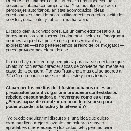
Durante casi una hora el artista realiza una disección de la
sociedad cubana contemporánea. Y su escalpelo desvela
personajes autoritarios, artistas acomodados, ideas
cuestionables consideradas políticamente correctas, actitudes
serviles, desaliento, y rabia —mucha rabia.
El disco destila convicciones. Es un demoledor desafío a las
imposturas, los simulacros, los dogmas. Incluso el fonograma
demuestra que la aspereza de algunos vocablos y
expresiones —si no pertenecemos al reino de los mojigatos—
puede provocarnos cierto deleite.
Pero no hay que ser muy perspicaz para darse cuenta de que
un álbum con estas características se convierte fácilmente en
pasto de la censura. Por eso Trastienda musical se acercó a
Tito
Corona para conversar sobre este y otros temas.
Al parecer los medios de difusión cubanos no están
preparados para divulgar una propuesta contestataria,
rebelde, cuestionadora e irreverente como es el rap.
¿Serías capaz de endulzar un poco tu discurso para
poder acceder a la radio y la televisión?
"Yo puedo endulzar mi discurso si una idea que quiero
expresar llega mejor al oyente con palabras suaves,
agradables que le acaricien los oídos...etc, pero no para