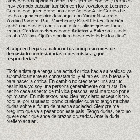
otros géneros aporta el doble. Por ejemplo, con
Roly
Berrío es
muy cómodo trabajar, también con los trovadores: Leonardo
García, con quien grabé una canción, con Alain Garrido he
hecho alguna que otra descarga, con Yunior Navarrete,
Yordán Romero, Raúl Marchena y Karell Fleites. También
grabé una canción con un cantautor italiano que se llama
Ivanno. Con los rockeros como
Adictox
y
Eskoria
cuando
estaba William. Ojalá se pudiera hacer esto todos los días".
Si alguien llegara a calificar tus composiciones de
demasiado contestatarias o pesimistas, ¿qué
responderías?
"Todo artista que tenga una actitud crítica hacia su realidad ya
automáticamente es contestatario, y el rap es una buena vía
para hacer la crítica. En cambio no creo tener una actitud
pesimista, yo soy una persona generalmente optimista. De
hecho cada aspecto de mi vida personal está marcado por el
optimismo. En mis textos más bien hay cierto escepticismo,
porque, por supuesto, como cualquier cubano tengo muchas
dudas sobre el futuro de nuestra sociedad. Siempre me
pregunto qué va a pasar con este país. Tengo dudas, pero no
quiere decir que ande de brazos cruzados. Ante la duda
prefiero actuar".
-------------------------------