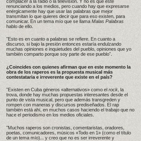
complacer a la radio o la televisión. Y no es que esté
renunciando a los medios, pero cuando hay que expresarse
enérgicamente hay que usar las palabras que mejor
transmitan lo que quieres decir que para eso existen, para
comunicar. En un tema mío que se llama
Malas Palabras
hablo de ello.
"Esto es en cuanto a palabras se refiere. En cuanto a
discurso, si bajo la presión entonces estaría endulzando
muchas opiniones e inquietudes del pueblo, opiniones que yo
también comparto porque soy parte de ese pueblo".
¿Coincides con quienes afirman que en este momento la
obra de los raperos es la propuesta musical más
contestataria e irreverente que existe en el país?
"Existen en Cuba géneros «alternativos» como el
rock
, la
trova, donde hay muchas propuestas interesantes desde el
punto de vista musical, pero que además transgreden y
rompen con maneras y discursos prediseñados. El rap
también está ahí, en muchos casos haciendo el trabajo que no
hace el periodismo en los medios oficiales.
"Muchos raperos son cronistas, comentaristas, oradores,
poetas, comunicadores, músicos «Todo en 1» (como el título
de un tema mío)... y creo que no es ser irreverente y