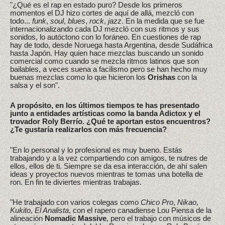
"¿Qué es el rap en estado puro? Desde los primeros
momentos el DJ hizo cortes de aquí de allá, mezcló con
todo...
funk
,
soul
,
blues
,
rock
,
jazz
. En la medida que se fue
internacionalizando cada DJ mezcló con sus ritmos y sus
sonidos, lo autóctono con lo foráneo. En cuestiones de rap
hay de todo, desde Noruega hasta Argentina, desde Sudáfrica
hasta Japón. Hay quien hace mezclas buscando un sonido
comercial como cuando se mezcla ritmos latinos que son
bailables, a veces suena a facilismo pero se han hecho muy
buenas mezclas como lo que hicieron los
Orishas
con la
salsa y el son".
A propósito, en los últimos tiempos te has presentado
junto a entidades artísticas como la banda Adictox y el
trovador Roly Berrío. ¿Qué te aportan estos encuentros?
¿Te gustaría realizarlos con más frecuencia?
"En lo personal y lo profesional es muy bueno. Estás
trabajando y a la vez compartiendo con amigos, te nutres de
ellos, ellos de ti. Siempre se da esa interacción, de ahí salen
ideas y proyectos nuevos mientras te tomas una botella de
ron. En fin te diviertes mientras trabajas.
"He trabajado con varios colegas como
Chico Pro
,
Nikao
,
Kukito
,
El Analista
, con el rapero canadiense Lou Piensa de la
alineación
Nomadic Massive
, pero el trabajo con músicos de