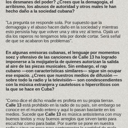
los desmanes del poder? ¿Crees que la demagogia, el
arribismo, los abusos de autoridad y otros males le han
hecho daño a la sociedad cubana?
"La pregunta se responde sola. Por supuesto que la
demagogia y el abuso hacen daño en la sociedad y mientras
esto persista hay que volver una y otra vez al tema. Ojalá un
día los raperos no tengamos tela por donde cortar. Será señal
de que se acabaron los problemas".
En algunas emisoras cubanas, el lenguaje por momentos
soez y ofensivo de las canciones de Calle 13 ha logrado
imponerse a la mojigatería de quienes autorizan la salida
al aire de las piezas musicales. Sin embargo, el rap
cubano —con características similares— sigue sin ocupar
ese espacio. ¿Crees que nuestros medios de difusión —
sobre todo la radio y la televisión— son condescendientes
con la música extranjera y cautelosos o hipercríticos con
la que se hace en Cuba?
"Como dice el dicho «nadie es profeta en su propia tierra».
Calle 13
está prohibido en la radio de su país, sin embargo se
conoce en el mundo entero y aquí lo pasan bastante en los
medios. Sucede que
Calle 13
es música antisistema con muy
buenos textos y muy buenos arreglos que sirven tanto para
escuchar como para bailar. Por suerte se pone en nuestra
radio y sirve un poco para contrarrestar la cantidad de mala