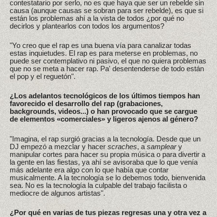
contestatario por serlo, no es que haya que ser un rebelde sin
causa (aunque causas se sobran para ser rebelde), es que si
están los problemas ahí a la vista de todos ¿por qué no
decirlos y plantearlos con todos los argumentos?
"Yo creo que el rap es una buena vía para canalizar todas
estas inquietudes. El rap es para meterse en problemas, no
puede ser contemplativo ni pasivo, el que no quiera problemas
que no se meta a hacer rap. Pa' desentenderse de todo están
el pop y el reguetón".
¿Los adelantos tecnológicos de los últimos tiempos han
favorecido el desarrollo del rap (grabaciones,
backgrounds, videos...) o han provocado que se cargue
de elementos «comerciales» y ligeros ajenos al género?
"Imagina, el rap surgió gracias a la tecnología. Desde que un
DJ empezó a mezclar y hacer
scraches
, a
samplear
y
manipular cortes para hacer su propia música o para divertir a
la gente en las fiestas, ya ahí se avisoraba que lo que venía
más adelante era algo con lo que había que contar
musicalmente. A la tecnología se lo debemos todo, bienvenida
sea. No es la tecnología la culpable del trabajo facilista o
mediocre de algunos artistas".
¿Por qué en varias de tus piezas regresas una y otra vez a