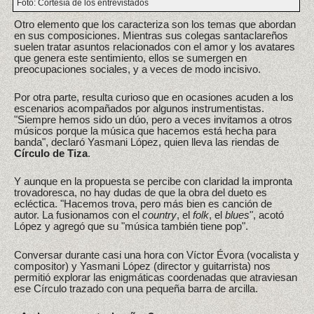
Foto: Cortesía de los entrevistados
Otro elemento que los caracteriza son los temas que abordan
en sus composiciones. Mientras sus colegas santaclareños
suelen tratar asuntos relacionados con el amor y los avatares
que genera este sentimiento, ellos se sumergen en
preocupaciones sociales, y a veces de modo incisivo.
Por otra parte, resulta curioso que en ocasiones acuden a los
escenarios acompañados por algunos instrumentistas.
"Siempre hemos sido un dúo, pero a veces invitamos a otros
músicos porque la música que hacemos está hecha para
banda", declaró Yasmani López, quien lleva las riendas de
Círculo de Tiza
.
Y aunque en la propuesta se percibe con claridad la impronta
trovadoresca, no hay dudas de que la obra del dueto es
ecléctica. "Hacemos trova, pero más bien es canción de
autor. La fusionamos con el
country
, el
folk
, el
blues
", acotó
López y agregó que su "música también tiene pop".
Conversar durante casi una hora con Víctor Évora (vocalista y
compositor) y Yasmani López (director y guitarrista) nos
permitió explorar las enigmáticas coordenadas que atraviesan
ese Círculo trazado con una pequeña barra de arcilla.