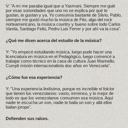
V: "A mí me pasaba igual que a Yasmani. Siempre me guié
por esas sonoridades que uno no se explica por qué te
gustan, te gustan y ya. Yo consumía bastante de Silvio, Pablo,
siempre me gustó mucho la música de Fito, algo del rock
norteamericano, la música country y bueno sobre todo Carlos
Varela, Santiago Feliú, Pedro Luis Ferrer y por ahí va la cosa".
¿Qué me dicen acerca del estudio de la música?
Y: "Yo empecé estudiando música, luego pude hacer una
licenciatura en música en el Pedagógico, luego comencé a
trabajar como técnico en la casa de cultura Juan Marinello.
Cumplí misión internacionalista dos años en Venezuela".
¿Cómo fue esa experiencia?
Y: "Una experiencia lindísima, porque es increíble el folclor
que tienen los venezolanos: vasto, inmenso, y lo mejor de
todo es que los venezolanos consumen esa música. Aquí
nadie te escucha un son, nadie te baila un son y allá ellos
bailan joropo".
Defienden sus raíces.