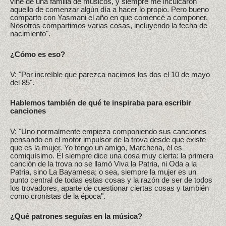
vine de una familia de músicos, y siempre me inculcaron
aquello de comenzar algún día a hacer lo propio. Pero bueno
comparto con Yasmani el año en que comencé a componer.
Nosotros compartimos varias cosas, incluyendo la fecha de
nacimiento".
¿Cómo es eso?
V: "Por increíble que parezca nacimos los dos el 10 de mayo
del 85".
Hablemos también de qué te inspiraba para escribir
canciones
V: "Uno normalmente empieza componiendo sus canciones
pensando en el motor impulsor de la trova desde que existe
que es la mujer. Yo tengo un amigo, Marchena, él es
comiquísimo. Él siempre dice una cosa muy cierta: la primera
canción de la trova no se llamó Viva la Patria, ni Oda a la
Patria, sino La Bayamesa; o sea, siempre la mujer es un
punto central de todas estas cosas y la razón de ser de todos
los trovadores, aparte de cuestionar ciertas cosas y también
como cronistas de la época".
¿Qué patrones seguías en la música?