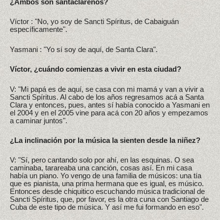
¿Ambos son santaclareños?
Víctor : "No, yo soy de Sancti Spíritus, de Cabaiguán
específicamente".
Yasmani : "Yo sí soy de aquí, de Santa Clara".
Víctor, ¿cuándo comienzas a vivir en esta ciudad?
V: "Mi papá es de aquí, se casa con mi mamá y van a vivir a
Sancti Spíritus. Al cabo de los años regresamos acá a Santa
Clara y entonces, pues, antes sí había conocido a Yasmani en
el 2004 y en el 2005 vine para acá con 20 años y empezamos
a caminar juntos".
¿La inclinación por la música la sienten desde la niñez?
V: "Sí, pero cantando solo por ahí, en las esquinas. O sea
caminaba, tarareaba una canción, cosas así. En mi casa
había un piano. Yo vengo de una familia de músicos: una tía
que es pianista, una prima hermana que es igual, es músico.
Entonces desde chiquitico escuchando música tradicional de
Sancti Spíritus, que, por favor, es la otra cuna con Santiago de
Cuba de este tipo de música. Y así me fui formando en eso".