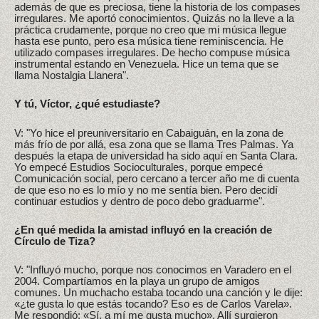
además de que es preciosa, tiene la historia de los compases
irregulares. Me aportó conocimientos. Quizás no la lleve a la
práctica crudamente, porque no creo que mi música llegue
hasta ese punto, pero esa música tiene reminiscencia. He
utilizado compases irregulares. De hecho compuse música
instrumental estando en Venezuela. Hice un tema que se
llama Nostalgia Llanera".
Y tú, Víctor, ¿qué estudiaste?
V: "Yo hice el preuniversitario en Cabaiguán, en la zona de
más frío de por allá, esa zona que se llama Tres Palmas. Ya
después la etapa de universidad ha sido aquí en Santa Clara.
Yo empecé Estudios Socioculturales, porque empecé
Comunicación social, pero cercano a tercer año me di cuenta
de que eso no es lo mío y no me sentía bien. Pero decidí
continuar estudios y dentro de poco debo graduarme".
¿En qué medida la amistad influyó en la creación de
Círculo de Tiza?
V: "Influyó mucho, porque nos conocimos en Varadero en el
2004. Compartíamos en la playa un grupo de amigos
comunes. Un muchacho estaba tocando una canción y le dije:
«¿te gusta lo que estás tocando? Eso es de Carlos Varela».
Me respondió: «Sí, a mí me gusta mucho». Allí surgieron