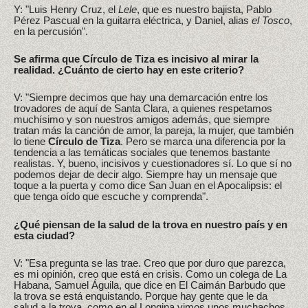
Y: "Luis Henry Cruz, el
Lele
, que es nuestro bajista, Pablo
Pérez Pascual en la guitarra eléctrica, y Daniel, alias
el Tosco
,
en la percusión".
Se afirma que Círculo de Tiza es incisivo al mirar la
realidad. ¿Cuánto de cierto hay en este criterio?
V: "Siempre decimos que hay una demarcación entre los
trovadores de aquí de Santa Clara, a quienes respetamos
muchísimo y son nuestros amigos además, que siempre
tratan más la canción de amor, la pareja, la mujer, que también
lo tiene
Círculo de Tiza
. Pero se marca una diferencia por la
tendencia a las temáticas sociales que tenemos bastante
realistas. Y, bueno, incisivos y cuestionadores sí. Lo que sí no
podemos dejar de decir algo. Siempre hay un mensaje que
toque a la puerta y como dice San Juan en el Apocalipsis: el
que tenga oído que escuche y comprenda".
¿Qué piensan de la salud de la trova en nuestro país y en
esta ciudad?
V: "Esa pregunta se las trae. Creo que por duro que parezca,
es mi opinión, creo que está en crisis. Como un colega de La
Habana, Samuel Águila, que dice en El Caimán Barbudo que
la trova se está enquistando. Porque hay gente que le da
salud a la trova, como en el Longina vimos unos muchachos