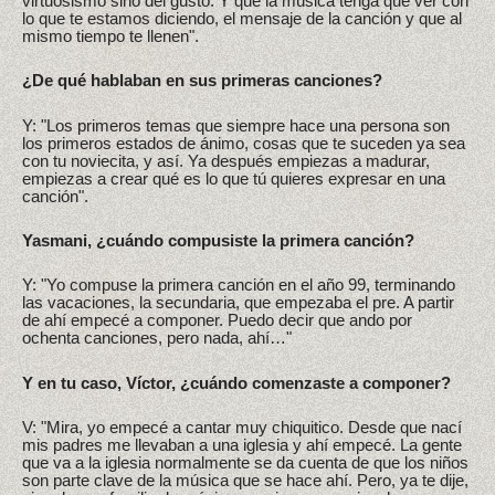
virtuosismo sino del gusto. Y que la música tenga que ver con
lo que te estamos diciendo, el mensaje de la canción y que al
mismo tiempo te llenen".
¿De qué hablaban en sus primeras canciones?
Y: "Los primeros temas que siempre hace una persona son
los primeros estados de ánimo, cosas que te suceden ya sea
con tu noviecita, y así. Ya después empiezas a madurar,
empiezas a crear qué es lo que tú quieres expresar en una
canción".
Yasmani, ¿cuándo compusiste la primera canción?
Y: "Yo compuse la primera canción en el año 99, terminando
las vacaciones, la secundaria, que empezaba el pre. A partir
de ahí empecé a componer. Puedo decir que ando por
ochenta canciones, pero nada, ahí…"
Y en tu caso, Víctor, ¿cuándo comenzaste a componer?
V: "Mira, yo empecé a cantar muy chiquitico. Desde que nací
mis padres me llevaban a una iglesia y ahí empecé. La gente
que va a la iglesia normalmente se da cuenta de que los niños
son parte clave de la música que se hace ahí. Pero, ya te dije,