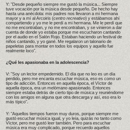
Y: "Desde pequeño siempre me gustó la música... Siempre
tuve vocación por la música desde pequeño. De hecho hay
hasta una anécdota: mis padres nos llevaron a mi hermana
mayor y a mí al Arcoiris (
centro recreativo
) y estábamos ahí
compartiendo y yo me le perdí a mi hermana. Me le perdí que
no me encontraban, y no me encontraban, y se vinieron a dar
cuenta de donde yo estaba porque me escucharon cantando
por el audio en el Salón Rojo. Estaban haciendo un festival de
niños cantando, y yo gané. Me regalaron un talonario de
papeletas para montar en todos los equipos y aquello fue
realmente loco".
¿Qué les apasionaba en la adolescencia?
V: "Soy un lector empedernido. El día que no leo es un día
perdido, pero me encanta escuchar música, eso es como un
tipo de adicción. Entonces en aquella época, el Víctor de
aquella época, era un melómano apasionado. Entonces
siempre estaba detrás de cierto tipo de música y reuniéndome
con los amigos en alguna que otra descarga y así, eso era lo
más típico".
Y: "Aquellos tiempos fueron muy duros, porque siempre me
gustó escuchar música igual, y yo leía, quizás no tanto como
Víctor, pero me gustó leer también. Pero para escuchar
música era muy complicado, porque recuerdo aquellos