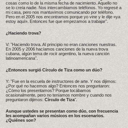
cosas como lo de la misma fecha de nacimiento. Aquello no
se lo creía nadie. Nos intercambiamos teléfonos. Yo regresé a
mi casa, pero nos mantuvimos comunicando por teléfono.
Pero en el 2005 nos encontramos porque yo vine y le dije «ya
estoy aquí». Entonces fue que empezamos a trabajar".
¿Haciendo trova?
V: "Haciendo trova. Al principio no eran canciones nuestras.
En 2005 y 2006 hacíamos canciones de la nueva trova
cubana, algún tema de
rock
argentino, la nueva canción
latinoamericana".
¿Entonces surgió Círculo de Tiza como un dúo?
Y: "Fue en la escuela de instructores de arte. Y nos dijimos:
¿Por qué no hacemos algo? Entonces nos preguntaron:
¿Cómo los presentamos? Porque tocábamos
ocasionalmente, pero no teníamos nombre y cuando nos
preguntaron dijimos:
Círculo de Tiza
".
Aunque ustedes se presentan como dúo, con frecuencia
les acompañan varios músicos en los escenarios.
¿Quiénes son?