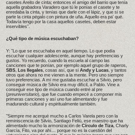
casetes Areito de cinta; entonces el amigo del barrio que tenía
aquella grabadora Varadero que tú le ponías el casete y te
enredaba la cinta, y tenías que darle con el lápiz, y que si se
parte la cinta pégalo con pintura de uña. Aquello era pa' qué.
Todavía tengo por la casa aquellos casetes, deben estar
inservibles".
¿Qué tipo de música escuchaban?
Y: "Lo que se escuchaba en aquel tiempo. Lo que podía
escuchar cualquier adolescente, aunque hay preferencias y
gustos. Yo recuerdo, cuando la escuela al campo las
canciones que te ponían, por ejemplo aquel grupo de raperos,
SBS
,
Los Ilegales
, cosas así, que si
Andy y Lucas
, y tantos
otros que ahora no me vienen a la mente. Pero uno siempre
tuvo preferencias. A mí me gustaba escuchar a Silvio, pero
conseguir música de Silvio era muy difícil, a Pablo. Vine a
conseguir ese tipo de música cuando entré al pre
(
preuniversitario
), que fue cuando empecé a componer mis
primeras canciones y así uno fue alimentando y fue
madurando cultural y espiritualmente también.
"Siempre me acerqué mucho a Carlos Varela pero con la
reminiscencia de Silvio, Santiago Feliú, ese maestro que ha
alimentado mucho la armonización de
Círculo de Tiza
, Charly
García, Fito, va por ahí… porque no es la cuestión del