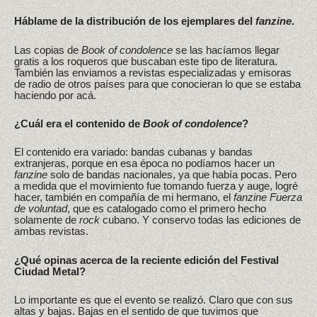
Háblame de la distribución de los ejemplares del
fanzine
.
Las copias de
Book of condolence
se las hacíamos llegar
gratis a los roqueros que buscaban este tipo de literatura.
También las enviamos a revistas especializadas y emisoras
de radio de otros países para que conocieran lo que se estaba
haciendo por acá.
¿Cuál era el contenido de
Book of condolence
?
El contenido era variado: bandas cubanas y bandas
extranjeras, porque en esa época no podíamos hacer un
fanzine
solo de bandas nacionales, ya que había pocas. Pero
a medida que el movimiento fue tomando fuerza y auge, logré
hacer, también en compañía de mi hermano, el
fanzine
Fuerza
de voluntad
, que es catalogado como el primero hecho
solamente de
rock
cubano. Y conservo todas las ediciones de
ambas revistas.
¿Qué opinas acerca de la reciente edición del Festival
Ciudad Metal?
Lo importante es que el evento se realizó. Claro que con sus
altas y bajas. Bajas en el sentido de que tuvimos que