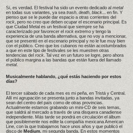
Sí, es verdad. El festival ha sido un evento dedicado al
metal
en todas sus variantes, ya sea
trash
,
death
,
black
... en fin. Y
pienso que se le puede dar espacio a otras corrientes del
rock
, pero no creo que deben ocupar el escenario principal. Es
que Ciudad Metal es un festival que siempre se ha
caracterizado por favorecer el
rock
extremo y tengo la
experiencia de una banda alternativa, que no voy a mencionar,
que se presentó en el escenario principal y no le fue muy bien
con el público. Creo que los cubanos no están acostumbrados
a que en este tipo de festivales se les muestren otras
tendencias del
rock
. Tal vez en un futuro se logre, pero ahora
el público margina a las bandas que están fuera del llamado
metal
.
Musicalmente hablando, ¿qué estás haciendo por estos
días?
El tercer sábado de cada mes es mi peña, en Tristá y Central.
Allí mi agrupación se presenta junto a bandas invitadas, ya
sean del centro del país como de otras provincias.
Actualmente estamos grabando un mini-CD de seis temas,
que saldrá al mercado a través de una disquera canadiense
independiente. Más tarde se pondrá en circulación el álbum
que posiblemente nos edite la compañía mexicana American
Line, con la que trabajamos hace unos años y que publicó el
disco de
Medium
, mi segunda banda. En estos momentos