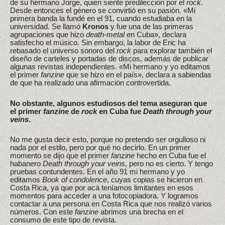
de su hermano Jorge, quien siente predilección por el
rock
.
Desde entonces el género se convirtió en su pasión. «Mi
primera banda la fundé en el 91, cuando estudiaba en la
universidad. Se llamó
Kronos
y fue una de las primeras
agrupaciones que hizo
death-metal
en Cuba», declara
satisfecho el músico. Sin embargo, la labor de Eric ha
rebasado el universo sonoro del
rock
para explorar también el
diseño de carteles y portadas de discos, además de publicar
algunas revistas independientes. «Mi hermano y yo editamos
el primer
fanzine
que se hizo en el país», declara a sabiendas
de que ha realizado una afirmación controvertida.
No obstante, algunos estudiosos del tema aseguran que
el primer
fanzine
de
rock
en Cuba fue
Death through your
veins
.
No me gusta decir esto, porque no pretendo ser orgulloso ni
nada por el estilo, pero por qué no decirlo. En un primer
momento se dijo que el primer
fanzine
hecho en Cuba fue el
habanero
Death through your veins
, pero no es cierto. Y tengo
pruebas contundentes. En el año 91 mi hermano y yo
editamos
Book of condolence
, cuyas copias se hicieron en
Costa Rica, ya que por acá teníamos limitantes en esos
momentos para acceder a una fotocopiadora. Y logramos
contactar a una persona en Costa Rica que nos realizó varios
números. Con este
fanzine
abrimos una brecha en el
consumo de este tipo de revista.