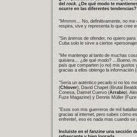
del
rock
. ¿De qué modo te mantienes 
ocurre en las diferentes tendencias?
"Mmmm… No, definitivamente, no me c
respira, vive y representa lo que cree
"Sin ánimos de ofender, no quiero para
Cuba solo le sirve a ciertos «personaj
"Me mantengo al tanto de muchas cosa
quisiera… ¿de qué modo? …Bueno, man
país que comparten (o no) mis gustos 
gracias a ellos obtengo la información 
"Sería un auténtico pecado si no los m
(
Chlover
), David Chapet (Brutal Beatd
Conesa, Daimel Cuervo (
Arrabio
), Al
Fuze Magazine) y Dennis Müller (Fuze
"Esos son mis guerreros de mil batal
gracias al internet, pero sabes cómo es
enfrente!, eso es nada mas cuando se 
Incluiste en el
fanzine
una sección de
refrescante y bien lograda.