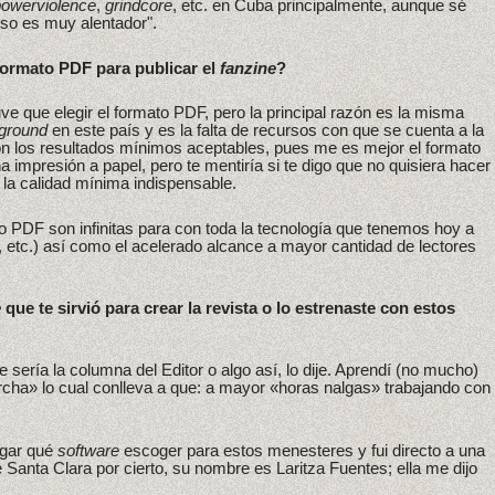
powerviolence
,
grindcore
, etc. en Cuba principalmente, aunque sé
so es muy alentador".
 formato PDF para publicar el
fanzine
?
e que elegir el formato PDF, pero la principal razón es la misma
ground
en este país y es la falta de recursos con que se cuenta a la
on los resultados mínimos aceptables, pues me es mejor el formato
a impresión a papel, pero te mentiría si te digo que no quisiera hacer
n la calidad mínima indispensable.
to PDF son infinitas para con toda la tecnología que tenemos hoy a
, etc.) así como el acelerado alcance a mayor cantidad de lectores
e
que te sirvió para crear la revista o lo estrenaste con estos
ue sería la columna del Editor o algo así, lo dije. Aprendí (no mucho)
cha» lo cual conlleva a que: a mayor «horas nalgas» trabajando con
igar qué
software
escoger para estos menesteres y fui directo a una
 Santa Clara por cierto, su nombre es Laritza Fuentes; ella me dijo