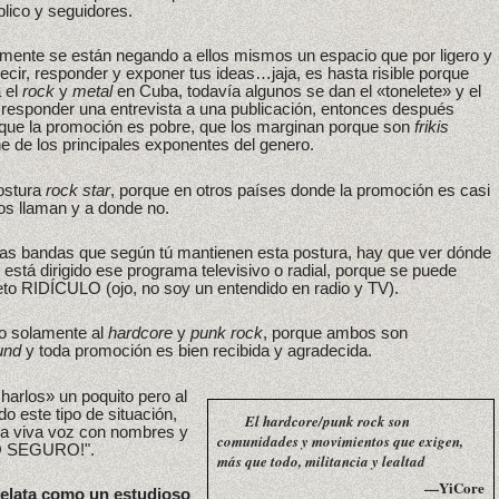
blico y seguidores.
emente se están negando a ellos mismos un espacio que por ligero y
cir, responder y exponer tus ideas…jaja, es hasta risible porque
 el
rock
y
metal
en Cuba, todavía algunos se dan el «tonelete» y el
no responder una entrevista a una publicación, entonces después
 que la promoción es pobre, que los marginan porque son
frikis
e de los principales exponentes del genero.
postura
rock star
, porque en otros países donde la promoción es casi
os llaman y a donde no.
a las bandas que según tú mantienen esta postura, hay que ver dónde
o está dirigido ese programa televisivo o radial, porque se puede
eto RIDÍCULO (ojo, no soy un entendido en radio y TV).
o solamente al
hardcore
y
punk rock
, porque ambos son
und
y toda promoción es bien recibida y agradecida.
harlos» un poquito pero al
o este tipo de situación,
El hardcore/punk rock son
r a viva voz con nombres y
comunidades y movimientos que exigen,
ESO SEGURO!".
más que todo, militancia y lealtad
—YiCore
delata como un estudioso