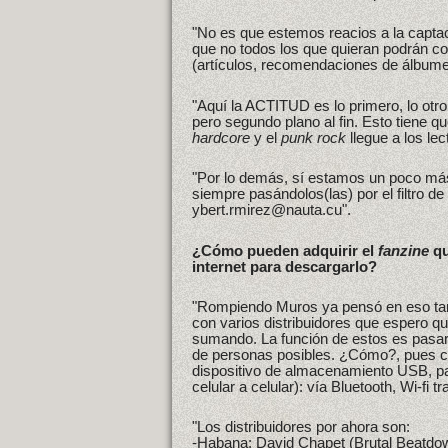
"No es que estemos reacios a la capta
que no todos los que quieran podrán co
(artículos, recomendaciones de álbumes
"Aquí la ACTITUD es lo primero, lo ot
pero segundo plano al fin. Esto tiene q
hardcore
y el
punk rock
llegue a los le
"Por lo demás, sí estamos un poco más
siempre pasándolos(las) por el filtro 
ybert.rmirez@nauta.cu".
¿Cómo pueden adquirir el
fanzine
qu
internet para descargarlo?
"Rompiendo Muros ya pensó en eso tam
con varios distribuidores que espero q
sumando. La función de estos es pasar
de personas posibles. ¿Cómo?, pues c
dispositivo de almacenamiento USB, pa
celular a celular): vía Bluetooth, Wi-fi t
"Los distribuidores por ahora son:
-Habana: David Chapet (Brutal Beatdo