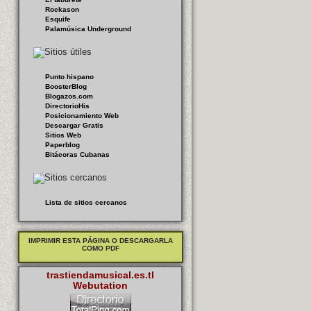
Rockason
Esquife
Palamúsica Underground
Punto hispano
BoosterBlog
Blogazos.com
DirectorioHis
Posicionamiento Web
Descargar Gratis
Sitios Web
Paperblog
Bitácoras Cubanas
Lista de sitios cercanos
IMPRIMIR ESTA PÁGINA O DESCARGARLA
COMO PDF
trastiendamusical.es.tl
Webutation