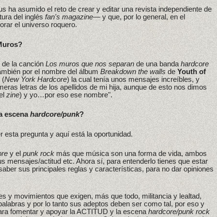
tus ha asumido el reto de crear y editar una revista independiente de
ura del inglés
fan's magazine
— y que, por lo general, en el
orar el universo roquero.
Muros?
r de la canción
Los muros que nos separan
de una banda
hardcore
ambién por el nombre del álbum
Breakdown the walls
de
Youth of
 (
New York Hardcore
) la cual tenía unos mensajes increíbles, y
eras letras de los apellidos de mi hija, aunque de esto nos dimos
el
zine
) y yo…por eso ese nombre".
la escena
hardcore/punk
?
esta pregunta y aquí está la oportunidad.
ore
y el
punk rock
más que música son una forma de vida, ambos
s mensajes/actitud etc. Ahora sí, para entenderlo tienes que estar
aber sus principales reglas y características, para no dar opiniones
 y movimientos que exigen, más que todo, militancia y lealtad,
labras y por lo tanto sus adeptos deben ser como tal, por eso y
para fomentar y apoyar la ACTITUD y la escena
hardcore/punk rock