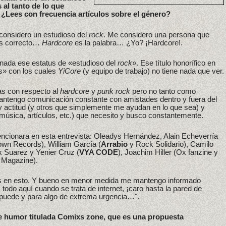
al tanto de lo que
 ¿Lees con frecuencia artículos sobre el género?
onsidero un estudioso del
rock
. Me considero una persona que
 es correcto…
Hardcore
es la palabra… ¿Yo? ¡Hardcore!.
 nada ese estatus de «estudioso del
rock
». Ese título honorífico en
es» con los cuales
YiCore
(y equipo de trabajo) no tiene nada que ver.
s con respecto al
hardcore
y
punk rock
pero no tanto como
tengo comunicación constante con amistades dentro y fuera del
y actitud (y otros que simplemente me ayudan en lo que sea) y
(música, artículos, etc.) que necesito y busco constantemente.
encionara en esta entrevista: Oleadys Hernández, Alain Echeverría
own Records), William García (
Arrabio
y Rock Solidario), Camilo
ex Suarez y Yenier Cruz (
VYA CODE
), Joachim Hiller (Ox fanzine y
 Magazine).
las en esto. Y bueno en menor medida me mantengo informado
 todo aquí cuando se trata de internet, ¡caro hasta la pared de
puede y para algo de extrema urgencia…".
 humor titulada Comixs zone, que es una propuesta