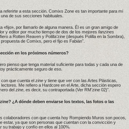
ra referirte a esta sección. Comixs Zone es tan importante para mí
 una de sus secciones habituales.
sta «fijo», por llamarlo de alguna manera. Él es un gran amigo de
or y editor por mucho tiempo de dos de los mejores
fanzines
iero a Rotten Reaven y Polilla’zine (después Polilla en la Sombra),
 propuesta de Comixs, pero el fijo es Fabián".
 sección en los próximos números?
ero pienso que tenga material suficiente para todas y cada una de
toy prácticamente seguro de eso.
n con que cuenta el
zine
y tiene que ver con las Artes Plásticas,
lectores. Me refiero a Hardcore en el Arte, dicha sección espero
mero del
zine
, es decir, su contraportada (Ver RM'zine 02)".
ne? ¿A dónde deben enviarse los textos, las fotos o las
os colaboradores con que cuenta hoy Rompiendo Muros son pocos,
ue estar, ya que son personas que cuentan con la convicción y
ar su trabajo y confío en ellos al 100%.