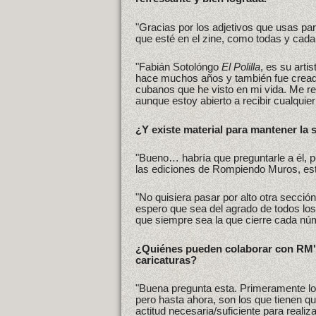
"Gracias por los adjetivos que usas pa
que esté en el zine, como todas y cada
"Fabián Sotolóngo
El Polilla
, es su arti
hace muchos años y también fue cread
cubanos que he visto en mi vida. Me ref
aunque estoy abierto a recibir cualquier
¿Y existe material para mantener la
"Bueno… habría que preguntarle a él, p
las ediciones de Rompiendo Muros, es
"No quisiera pasar por alto otra secció
espero que sea del agrado de todos los 
que siempre sea la que cierre cada nú
¿Quiénes pueden colaborar con RM'zi
caricaturas?
"Buena pregunta esta. Primeramente l
pero hasta ahora, son los que tienen q
actitud necesaria/suficiente para realiz