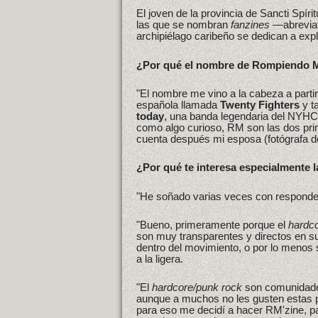
El joven de la provincia de Sancti Spíri
las que se nombran
fanzines
—abreviat
archipiélago caribeño se dedican a expl
¿Por qué el nombre de Rompiendo 
"El nombre me vino a la cabeza a parti
española llamada
Twenty Fighters
y t
today
, una banda legendaria del NYHC
como algo curioso, RM son las dos prim
cuenta después mi esposa (fotógrafa d
¿Por qué te interesa especialmente 
"He soñado varias veces con responder 
"Bueno, primeramente porque el
hardc
son muy transparentes y directos en su
dentro del movimiento, o por lo menos s
a la ligera.
"El
hardcore/punk rock
son comunidades
aunque a muchos no les gusten estas pa
para eso me decidí a hacer RM'zine, 