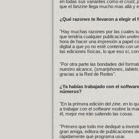
en todas sus variantes como el
crust
,
que el
fanzine
llega mucho mas allá y e
¿Qué razones te llevaron a elegir el
"Hay muchas razones por las cuales tuv
que tendría cualquier publicación
under
hora de hacer una impresión a papel c
digital a que yo no esté contento con un
las ediciones físicas, lo que eso sí, co
"Por otra parte las bondades del forma
nuestro alcance, (
smartphones
,
tablets
gracias a la Red de Redes".
¿Ya habías trabajado con el
softwar
números?
"En la primera edición del
zine
, en lo q
a trabajar con el
software
«sobre la mar
él, mejor me irán saliendo las cosas.
"Primero que todo me dediqué a invest
gran amiga, editora de publicaciones de
rápidamente qué programa usar.