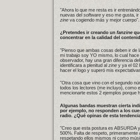
"Ahora lo que me resta es ir entrenán
nuevas del
software
y eso me gusta, ir
zine
va cogiendo más y mejor cuerpo".
¿Pretendes ir creando un
fanzine
que
concentrar en la calidad del conteni
"Pienso que ambas cosas deben ir de la
mi trabajo soy YO mismo, lo cual hac
observador, hay una gran diferencia del
identificara a plenitud al
zine
y ya el 02 
hacer el logo y superó mis expectativa
"Otra cosa que vino con el segundo nú
todos los lectores (me incluyo), como e
mencionarte estos 2 ejemplos porque 
Algunas bandas muestran cierta indif
por ejemplo, no responden a los cues
radio. ¿Qué opinas de esta tendenci
"Creo que esta postura es ABSURDA
500%. Falta de respeto, primeramente 
respetando ellos mismos ni como músi