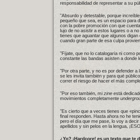
responsabilidad de representar a su pú
"Absurdo y detestable, porque increíbl
pequeño que sea, es un espacio para de
con la pobre promoción con que cuenta
lujo de no asistir a estos lugares o a 
tienes que aguantar que algunos digan
cuando gran parte de esa culpa provien
"Fíjate, que no lo catalogaría ni como 
constante las bandas asisten a donde l
"Por otra parte, y no es por defender 
se les invita también y para qué públic
correr el riesgo de hacer el más compl
"Por eso también, mi
zine
está dedicad
movimientos completamente
undergro
"Es cierto que a veces tienes que «pinc
final responden. Hasta ahora no he tenid
pero el día que me pase, lo voy a deci
apellidos y sin pelos en la lengua, ¡
¿Yo? ¡Hardcore! es un texto que te 