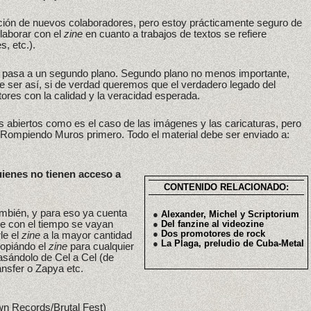
ción de nuevos colaboradores, pero estoy prácticamente seguro de
laborar con el
zine
en cuanto a trabajos de textos se refiere
, etc.).
ro pasa a un segundo plano. Segundo plano no menos importante,
ue ser así, si de verdad queremos que el verdadero legado del
ctores con la calidad y la veracidad esperada.
 abiertos como es el caso de las imágenes y las caricaturas, pero
de Rompiendo Muros primero. Todo el material debe ser enviado a:
ienes no tienen acceso a
CONTENIDO RELACIONADO:
bién, y para eso ya cuenta
●
Alexander, Michel y Scriptorium
ue con el tiempo se vayan
●
Del fanzine al videozine
●
Dos promotores de rock
le el
zine
a la mayor cantidad
●
La Plaga, preludio de Cuba-Metal
opiándo el
zine
para cualquier
sándolo de Cel a Cel (de
ransfer o Zapya etc.
wn Records/Brutal Fest)