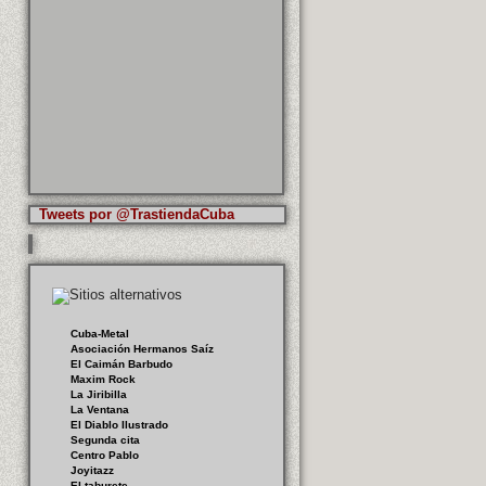
Tweets por @TrastiendaCuba
Cuba-Metal
Asociación Hermanos Saíz
El Caimán Barbudo
Maxim Rock
La Jiribilla
La Ventana
El Diablo Ilustrado
Segunda cita
Centro Pablo
Joyitazz
El taburete