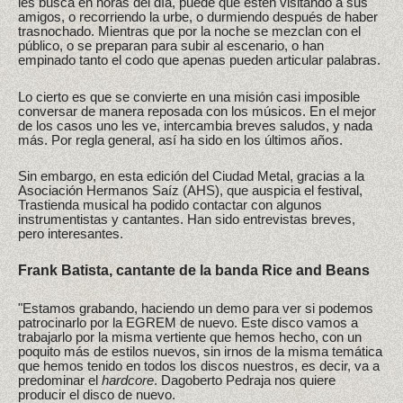
les busca en horas del día, puede que estén visitando a sus
amigos, o recorriendo la urbe, o durmiendo después de haber
trasnochado. Mientras que por la noche se mezclan con el
público, o se preparan para subir al escenario, o han
empinado tanto el codo que apenas pueden articular palabras.
Lo cierto es que se convierte en una misión casi imposible
conversar de manera reposada con los músicos. En el mejor
de los casos uno les ve, intercambia breves saludos, y nada
más. Por regla general, así ha sido en los últimos años.
Sin embargo, en esta edición del Ciudad Metal, gracias a la
Asociación Hermanos Saíz (AHS), que auspicia el festival,
Trastienda musical ha podido contactar con algunos
instrumentistas y cantantes. Han sido entrevistas breves,
pero interesantes.
Frank Batista, cantante de la banda Rice and Beans
"Estamos grabando, haciendo un demo para ver si podemos
patrocinarlo por la EGREM de nuevo. Este disco vamos a
trabajarlo por la misma vertiente que hemos hecho, con un
poquito más de estilos nuevos, sin irnos de la misma temática
que hemos tenido en todos los discos nuestros, es decir, va a
predominar el
hardcore
. Dagoberto Pedraja nos quiere
producir el disco de nuevo.