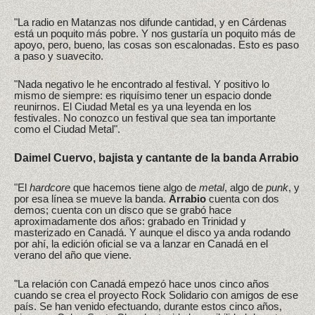
"La radio en Matanzas nos difunde cantidad, y en Cárdenas
está un poquito más pobre. Y nos gustaría un poquito más de
apoyo, pero, bueno, las cosas son escalonadas. Esto es paso
a paso y suavecito.
"Nada negativo le he encontrado al festival. Y positivo lo
mismo de siempre: es riquísimo tener un espacio donde
reunirnos. El Ciudad Metal es ya una leyenda en los
festivales. No conozco un festival que sea tan importante
como el Ciudad Metal".
Daimel Cuervo, bajista y cantante de la banda Arrabio
"El
hardcore
que hacemos tiene algo de
metal
, algo de
punk
, y
por esa línea se mueve la banda.
Arrabio
cuenta con dos
demos; cuenta con un disco que se grabó hace
aproximadamente dos años: grabado en Trinidad y
masterizado en Canadá. Y aunque el disco ya anda rodando
por ahí, la edición oficial se va a lanzar en Canadá en el
verano del año que viene.
"La relación con Canadá empezó hace unos cinco años
cuando se crea el proyecto Rock Solidario con amigos de ese
país. Se han venido efectuando, durante estos cinco años,