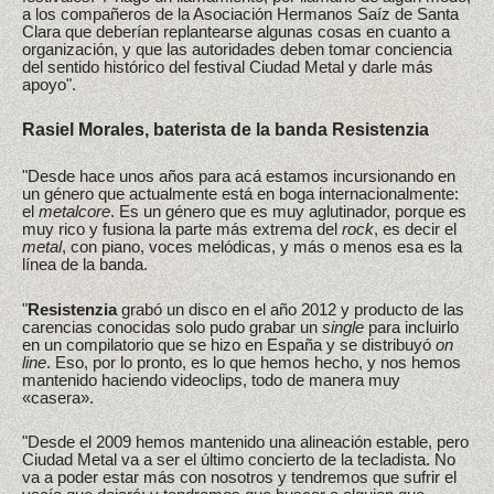
a los compañeros de la Asociación Hermanos Saíz de Santa
Clara que deberían replantearse algunas cosas en cuanto a
organización, y que las autoridades deben tomar conciencia
del sentido histórico del festival Ciudad Metal y darle más
apoyo".
Rasiel Morales, baterista de la banda Resistenzia
"Desde hace unos años para acá estamos incursionando en
un género que actualmente está en boga internacionalmente:
el
metalcore
. Es un género que es muy aglutinador, porque es
muy rico y fusiona la parte más extrema del
rock
, es decir el
metal
, con piano, voces melódicas, y más o menos esa es la
línea de la banda.
"
Resistenzia
grabó un disco en el año 2012 y producto de las
carencias conocidas solo pudo grabar un
single
para incluirlo
en un compilatorio que se hizo en España y se distribuyó
on
line
. Eso, por lo pronto, es lo que hemos hecho, y nos hemos
mantenido haciendo videoclips, todo de manera muy
«casera».
"Desde el 2009 hemos mantenido una alineación estable, pero
Ciudad Metal va a ser el último concierto de la tecladista. No
va a poder estar más con nosotros y tendremos que sufrir el