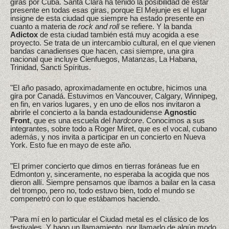
giras por Cuba. Santa Clara ha tenido la posibilidad de estar
presente en todas esas giras, porque El Mejunje es el lugar
insigne de esta ciudad que siempre ha estado presente en
cuanto a materia de
rock and roll
se refiere. Y la banda
Adictox
de esta ciudad también está muy acogida a ese
proyecto. Se trata de un intercambio cultural, en el que vienen
bandas canadienses que hacen, casi siempre, una gira
nacional que incluye Cienfuegos, Matanzas, La Habana,
Trinidad, Sancti Spíritus.
"El año pasado, aproximadamente en octubre, hicimos una
gira por Canadá. Estuvimos en Vancouver, Calgary, Winnipeg,
en fin, en varios lugares, y en uno de ellos nos invitaron a
abrirle el concierto a la banda estadounidense
Agnostic
Front
, que es una escuela del
hardcore
. Conocimos a sus
integrantes, sobre todo a Roger Miret, que es el vocal, cubano
además, y nos invita a participar en un concierto en Nueva
York. Esto fue en mayo de este año.
"El primer concierto que dimos en tierras foráneas fue en
Edmonton y, sinceramente, no esperaba la acogida que nos
dieron allí. Siempre pensamos que íbamos a bailar en la casa
del trompo, pero no, todo estuvo bien, todo el mundo se
compenetró con lo que estábamos haciendo.
"Para mí en lo particular el Ciudad metal es el clásico de los
festivales. Y hago un llamamiento, por llamarlo de algún modo,