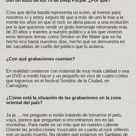
con un éxito de los 70 de Deep Purple. ¿Por qué?
Creo que dicha banda representa un icono, al menos para
nosotros sí y estoy seguro de que a más de uno le trae a la
mente los años en que el rock se abría pasos a una evolución
por lo que quisimos rendir un grato homenaje retomando más
de 20 años y traerles a nuestro público y a los que vivieron
esos tiempos temas como Smoke on the Water que se ha
hecho eco hasta nuestros días, hecho que se demuestra en
las sacudidas de cuello del público que lo aclama.
¿Con qué grabaciones cuentan?
En realidad contamos con material de muy mala calidad o sea
un DVD a medio hacer y un pequeño en vivo de cuatro cortes
que logramos en el festival Sonidos de la Ciudad, en
Camagüey.
¿Cómo está la situación de las grabaciones en la zona
oriental del país?
Ja ja … me pregunto si están tratando de tomarme el pelo,
vaya, parece que preguntan si encontramos oro en las
montañas. Para nadie es un mito que en nuestro caliente
Oriente las producciones musicales en cuanto al rock refieren
son un punto muerto. No olviden que estamos en Santiago de