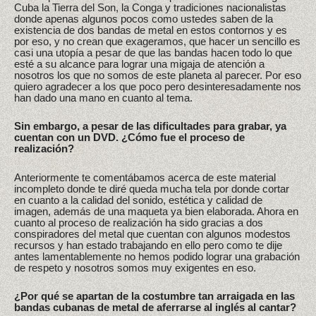
Cuba la Tierra del Son, la Conga y tradiciones nacionalistas
donde apenas algunos pocos como ustedes saben de la
existencia de dos bandas de metal en estos contornos y es
por eso, y no crean que exageramos, que hacer un sencillo es
casi una utopía a pesar de que las bandas hacen todo lo que
esté a su alcance para lograr una migaja de atención a
nosotros los que no somos de este planeta al parecer. Por eso
quiero agradecer a los que poco pero desinteresadamente nos
han dado una mano en cuanto al tema.
Sin embargo, a pesar de las dificultades para grabar, ya
cuentan con un DVD. ¿Cómo fue el proceso de
realización?
Anteriormente te comentábamos acerca de este material
incompleto donde te diré queda mucha tela por donde cortar
en cuanto a la calidad del sonido, estética y calidad de
imagen, además de una maqueta ya bien elaborada. Ahora en
cuanto al proceso de realización ha sido gracias a dos
conspiradores del metal que cuentan con algunos modestos
recursos y han estado trabajando en ello pero como te dije
antes lamentablemente no hemos podido lograr una grabación
de respeto y nosotros somos muy exigentes en eso.
¿Por qué se apartan de la costumbre tan arraigada en las
bandas cubanas de metal de aferrarse al inglés al cantar?