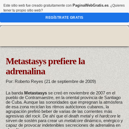
PaginaWebGratis.es
Este sitio web fue creado gratuitamente con
. ¿Quieres
tener tu propio sitio web?
REGÍSTRATE GRATIS
Metastasys prefiere la
adrenalina
Por: Roberto Reyes (21 de septiembre de 2009)
La banda
Metastasys
se creó en noviembre de 2007 en el
pueblo de Contramaestre, en la oriental provincia de Santiago
de Cuba. Aunque las sonoridades que impregnan la atmósfera
de esa zona reciclan los ritmos autóctonos cubanos, la
agrupación prefirió beber de varias de las corrientes más
agresivas del
rock
. De ahí que el
death metal
y el
hardcore
le
sirven de sostén para crear un
metalcore
dinámico, enérgico y
capaz de provocar indetenibles secreciones de adrenalina en