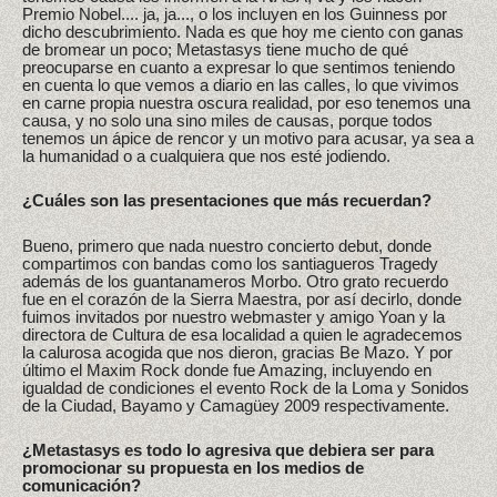
Premio Nobel.... ja, ja..., o los incluyen en los Guinness por
dicho descubrimiento. Nada es que hoy me ciento con ganas
de bromear un poco; Metastasys tiene mucho de qué
preocuparse en cuanto a expresar lo que sentimos teniendo
en cuenta lo que vemos a diario en las calles, lo que vivimos
en carne propia nuestra oscura realidad, por eso tenemos una
causa, y no solo una sino miles de causas, porque todos
tenemos un ápice de rencor y un motivo para acusar, ya sea a
la humanidad o a cualquiera que nos esté jodiendo.
¿Cuáles son las presentaciones que más recuerdan?
Bueno, primero que nada nuestro concierto debut, donde
compartimos con bandas como los santiagueros Tragedy
además de los guantanameros Morbo. Otro grato recuerdo
fue en el corazón de la Sierra Maestra, por así decirlo, donde
fuimos invitados por nuestro webmaster y amigo Yoan y la
directora de Cultura de esa localidad a quien le agradecemos
la calurosa acogida que nos dieron, gracias Be Mazo. Y por
último el Maxim Rock donde fue Amazing, incluyendo en
igualdad de condiciones el evento Rock de la Loma y Sonidos
de la Ciudad, Bayamo y Camagüey 2009 respectivamente.
¿Metastasys es todo lo agresiva que debiera ser para
promocionar su propuesta en los medios de
comunicación?