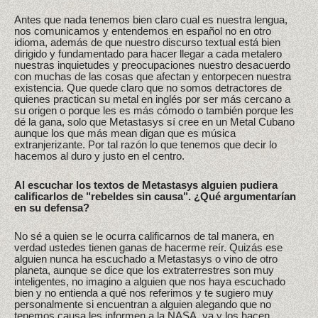
Antes que nada tenemos bien claro cual es nuestra lengua,
nos comunicamos y entendemos en español no en otro
idioma, además de que nuestro discurso textual está bien
dirigido y fundamentado para hacer llegar a cada metalero
nuestras inquietudes y preocupaciones nuestro desacuerdo
con muchas de las cosas que afectan y entorpecen nuestra
existencia. Que quede claro que no somos detractores de
quienes practican su metal en inglés por ser más cercano a
su origen o porque les es más cómodo o también porque les
dé la gana, solo que Metastasys sí cree en un Metal Cubano
aunque los que más mean digan que es música
extranjerizante. Por tal razón lo que tenemos que decir lo
hacemos al duro y justo en el centro.
Al escuchar los textos de Metastasys alguien pudiera
calificarlos de "rebeldes sin causa". ¿Qué argumentarían
en su defensa?
No sé a quien se le ocurra calificarnos de tal manera, en
verdad ustedes tienen ganas de hacerme reír. Quizás ese
alguien nunca ha escuchado a Metastasys o vino de otro
planeta, aunque se dice que los extraterrestres son muy
inteligentes, no imagino a alguien que nos haya escuchado
bien y no entienda a qué nos referimos y te sugiero muy
personalmente si encuentran a alguien alegando que no
tenemos causa les informen a la NASA, va y los hacen