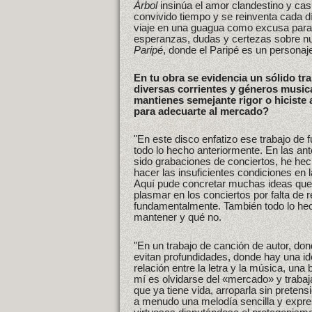
Árbol
insinúa el amor clandestino y casi
convivido tiempo y se reinventa cada dí
viaje en una guagua como excusa para h
esperanzas, dudas y certezas sobre n
Paripé
, donde el Paripé es un personaje
En tu obra se evidencia un sólido tr
diversas corrientes y géneros music
mantienes semejante rigor o hiciste
para adecuarte al mercado?
"En este disco enfatizo ese trabajo de
todo lo hecho anteriormente. En las an
sido grabaciones de conciertos, he hec
hacer las insuficientes condiciones en 
Aquí pude concretar muchas ideas que
plasmar en los conciertos por falta de 
fundamentalmente. También todo lo hech
mantener y qué no.
"En un trabajo de canción de autor, do
evitan profundidades, donde hay una i
relación entre la letra y la música, una
mí es olvidarse del «mercado» y trabajar
que ya tiene vida, arroparla sin prete
a menudo una melodía sencilla y expres