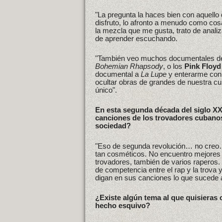
"La pregunta la haces bien con aquell
disfruto, lo afronto a menudo como cos
la mezcla que me gusta, trato de anali
de aprender escuchando.
"También veo muchos documentales d
Bohemian Rhapsody
, o los
Pink Floyd
documental a
La Lupe
y enterarme con t
ocultar obras de grandes de nuestra cu
único".
En esta segunda década del siglo XX
canciones de los trovadores cubanos
sociedad?
"Eso de segunda revolución… no creo…
tan cosméticos. No encuentro mejores 
trovadores, también de varios rapero
de competencia entre el rap y la trova 
digan en sus canciones lo que sucede a
¿Existe algún tema al que quisieras 
hecho esquivo?