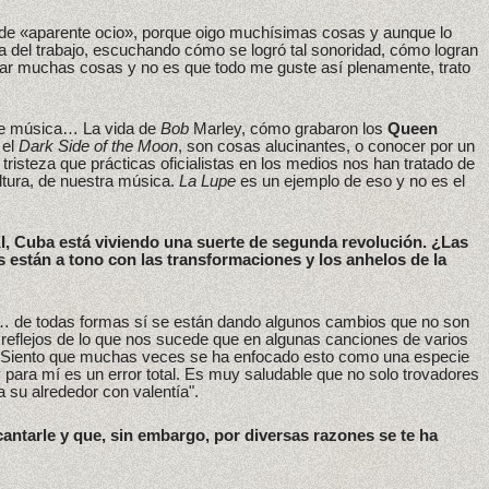
o de «aparente ocio», porque oigo muchísimas cosas y aunque lo
a del trabajo, escuchando cómo se logró tal sonoridad, cómo logran
zar muchas cosas y no es que todo me guste así plenamente, trato
e música… La vida de
Bob
Marley, cómo grabaron los
Queen
el
Dark Side of the Moon
, son cosas alucinantes, o conocer por un
risteza que prácticas oficialistas en los medios nos han tratado de
ltura, de nuestra música.
La Lupe
es un ejemplo de eso y no es el
I, Cuba está viviendo una suerte de segunda revolución. ¿Las
 están a tono con las transformaciones y los anhelos de la
 de todas formas sí se están dando algunos cambios que no son
reflejos de lo que nos sucede que en algunas canciones de varios
s. Siento que muchas veces se ha enfocado esto como una especie
y para mí es un error total. Es muy saludable que no solo trovadores
 su alrededor con valentía".
cantarle y que, sin embargo, por diversas razones se te ha