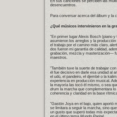
En sus canciones se perciben las múltip
desencuentros.
Para conversar acerca del álbum y la c
¿Qué músicos intervinieron en la g
"En primer lugar Alexis Bosch (piano y 
asumieron los arreglos y la producción
el trabajo por el camino más claro, ale
dos fueron mi garantía de calidad, ade
grabación, mezcla y masterización— fue
maestros.
"También tuve la suerte de trabajar con
él fue decisivo en darle esa unidad al a
el udú, el pandeiro, el djembé o la kali
experiencia en producción musical. Ad
la mayoría las tocó él mismo, o sea q
drum
la marcha que complementara lo 
coherencia y claridad en la base rítmica
"Gastón Joya en el bajo, quien aportó m
se limitara a seguir la marcha, sino qu
un gusto que superó todas mis expectat
en el último tema
Mundo Paripé
.