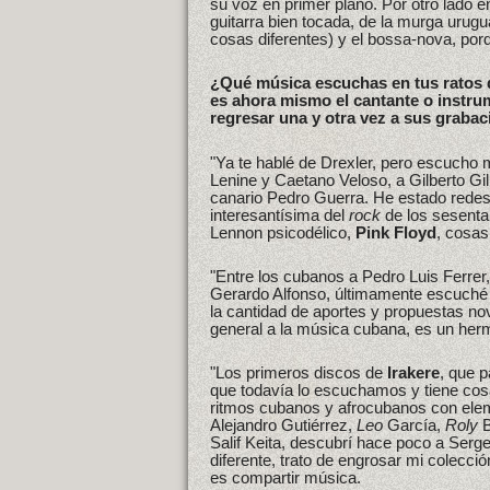
su voz en primer plano. Por otro lado en
guitarra bien tocada, de la murga urug
cosas diferentes) y el bossa-nova, por
¿Qué música escuchas en tus ratos 
es ahora mismo el cantante o instru
regresar una y otra vez a sus graba
"Ya te hablé de Drexler, pero escucho 
Lenine y Caetano Veloso, a Gilberto Gil
canario Pedro Guerra. He estado rede
interesantísima del
rock
de los sesenta
Lennon psicodélico,
Pink Floyd
, cosa
"Entre los cubanos a Pedro Luis Ferrer,
Gerardo Alfonso, últimamente escuché
la cantidad de aportes y propuestas no
general a la música cubana, es un her
"Los primeros discos de
Irakere
, que p
que todavía lo escuchamos y tiene cos
ritmos cubanos y afrocubanos con ele
Alejandro Gutiérrez,
Leo
García,
Roly
B
Salif Keita, descubrí hace poco a Serge
diferente, trato de engrosar mi colecc
es compartir música.