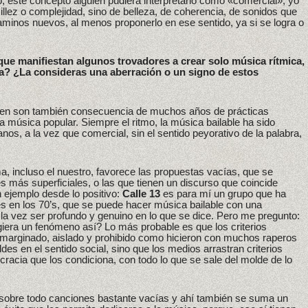
, este concepto alguien pudiera interpretarlo como «comercial», yo
llez o complejidad, sino de belleza, de coherencia, de sonidos que
minos nuevos, al menos proponerlo en ese sentido, ya si se logra o
que manifiestan algunos trovadores a crear solo música rítmica,
a? ¿La consideras una aberración o un signo de estos
rren son también consecuencia de muchos años de prácticas
a música popular. Siempre el ritmo, la música bailable ha sido
nos, a la vez que comercial, sin el sentido peyorativo de la palabra,
, incluso el nuestro, favorece las propuestas vacías, que se
 más superficiales, o las que tienen un discurso que coincide
n ejemplo desde lo positivo:
Calle 13
es para mí un grupo que ha
 en los 70’s, que se puede hacer música bailable con una
 la vez ser profundo y genuino en lo que se dice. Pero me pregunto:
iera un fenómeno así? Lo más probable es que los criterios
 marginado, aislado y prohibido como hicieron con muchos raperos
des en el sentido social, sino que los medios arrastran criterios
cracia que los condiciona, con todo lo que se sale del molde de lo
sobre todo canciones bastante vacías y ahí también se suma un