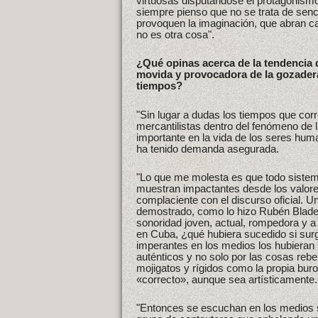
virtuosas disputándose el protagonismo
siempre pienso que no se trata de senci
provoquen la imaginación, que abran ca
no es otra cosa".
¿Qué opinas acerca de la tendencia 
movida y provocadora de la gozader
tiempos?
"Sin lugar a dudas los tiempos que co
mercantilistas dentro del fenómeno de l
importante en la vida de los seres huma
ha tenido demanda asegurada.
"Lo que me molesta es que todo sistema
muestran impactantes desde los valores
complaciente con el discurso oficial. U
demostrado, como lo hizo Rubén Blades
sonoridad joven, actual, rompedora y a
en Cuba, ¿qué hubiera sucedido si surg
imperantes en los medios los hubieran
auténticos y no solo por las cosas rebel
mojigatos y rígidos como la propia buro
«correcto», aunque sea artísticamente.
"Entonces se escuchan en los medios 