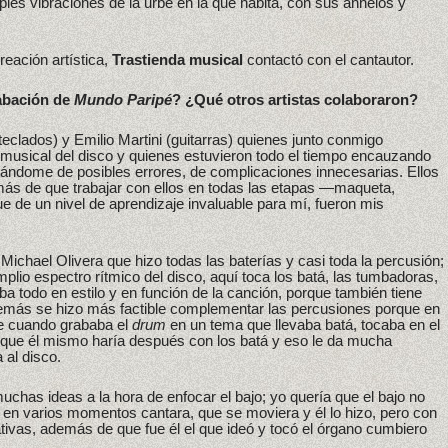
les vibraciones de la urbe en la que habita, con sus anhelos y
reación artística,
Trastienda musical
contactó con el cantautor.
rabación de
Mundo Paripé
? ¿Qué otros artistas colaboraron?
teclados) y Emilio Martini (guitarras) quienes junto conmigo
 musical del disco y quienes estuvieron todo el tiempo encauzando
rtándome de posibles errores, de complicaciones innecesarias. Ellos
más de que trabajar con ellos en todas las etapas —maqueta,
 de un nivel de aprendizaje invaluable para mí, fueron mis
 Michael Olivera que hizo todas las baterías y casi toda la percusión;
mplio espectro rítmico del disco, aquí toca los batá, las tumbadoras,
mba todo en estilo y en función de la canción, porque también tiene
emás se hizo más factible complementar las percusiones porque en
ue cuando grababa el
drum
en un tema que llevaba batá, tocaba en el
que él mismo haría después con los batá y eso le da mucha
 al disco.
uchas ideas a la hora de enfocar el bajo; yo quería que el bajo no
e en varios momentos cantara, que se moviera y él lo hizo, pero con
ivas, además de que fue él el que ideó y tocó el órgano cumbiero