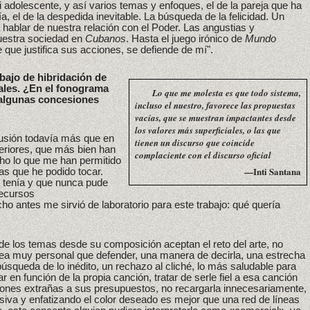
 adolescente, y así varios temas y enfoques, el de la pareja que ha
a, el de la despedida inevitable. La búsqueda de la felicidad. Un
ablar de nuestra relación con el Poder. Las angustias y
uestra sociedad en
Cubanos
. Hasta el juego irónico de
Mundo
 que justifica sus acciones, se defiende de mí".
abajo de hibridación de
ales. ¿En el fonograma
Lo que me molesta es que todo sistema,
 algunas concesiones
incluso el nuestro, favorece las propuestas
vacías, que se muestran impactantes desde
los valores más superficiales, o las que
 fusión todavía más que en
tienen un discurso que coincide
teriores, que más bien han
complaciente con el discurso oficial
ho lo que me han permitido
—Inti Santana
las que he podido tocar.
 tenía y que nunca pude
recursos
o antes me sirvió de laboratorio para este trabajo: qué quería
nde los temas desde su composición aceptan el reto del arte, no
dea muy personal que defender, una manera de decirla, una estrecha
 búsqueda de lo inédito, un rechazo al cliché, lo más saludable para
 en función de la propia canción, tratar de serle fiel a esa canción
nsiones extrañas a sus presupuestos, no recargarla innecesariamente,
iva y enfatizando el color deseado es mejor que una red de líneas