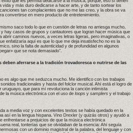
éxito que les permita dedicarse a la música, porque, eso sí tienen
 vida y más duro dedicarse a hacer arte, y de tanto sortear los
canciones tan complacientes que no me las creo, y la obra se va
ara convertirse en mero producto de entretenimiento.
mismo saco todo lo que en cuestión de letras no arriesga mucho,
so y hay casos de grupos y cantautores que logran hacer música que
ta abrir caminos nuevos, a veces letras ligeras, pero imaginativas, o
e enfatizaría aquí es que lo que me deja insatisfecho no es la
mico, sino la falta de autenticidad y de profundidad en algunos
«pegar» que se nota demasiado".
 deben aferrarse a la tradición trovadoresca o nutrirse de las
n no es algo que me seduzca mucho. Me identifico con los trabajos
onidos tradicionales y hasta del folclor musical. Ahí está el logro de
r uruguayo, que para mí revoluciona la canción intimista
de la música electrónica con el uso de
loops
y
samplers
y el trabajo
tada a media voz y con excelentes textos se había quedado en la
ba así en la lengua hispana. Vino Drexler (y quizás otros) y ayudó a
 enfrentarse a prejuicios de que la música electrónica
uena real, tonterías que se olvidaban de la esencia: Ahí seguía
hermosas con un dominio magistral de la palabra, del lenguaje y con