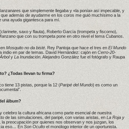
nzanares que simplemente llegaba y «la ponía» así impecable, y
 que además de ayudarme en los coros me guió muchísimo a la
de una ayuda gigantesca para mí.
clarinete, saxo y flauta), Roberto García (trompeta y fiscorno),
anzano que con su trompeta pone en otro nivel el tema
Cubanos
.
o en
Mosquito no da bisté
. Rey Pantoja que hace el tres en
El Mundo
la indio en par de temas. David Hernández: cajón en
Cerro-20-
Árbol
y
La Inundación
. Alejandro González fue el fotógrafo y Raupa
o? ¿Todas llevan tu firma?
 tiene 13 pistas, porque la 12 (
Paripé del Mundo
) es como un
ocumental".
del álbum?
 celebro la cultura africana como parte esencial de nuestra
o de las simulaciones, del paripé, con varias aristas, en
La Roja y
 la preocupación por quienes nos observan y nos juzgan, los
ncia eso… En
Son Oculto
el monólogo interior de un oportunista.