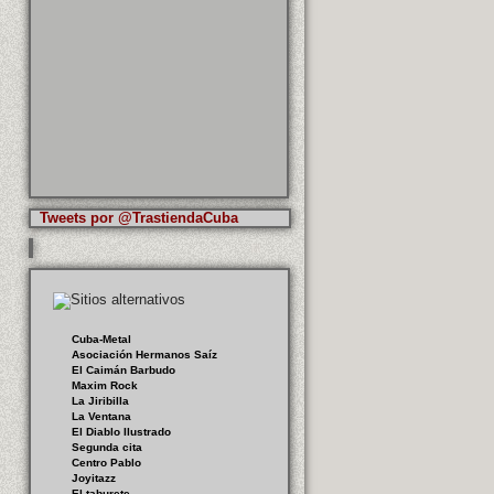
Tweets por @TrastiendaCuba
Cuba-Metal
Asociación Hermanos Saíz
El Caimán Barbudo
Maxim Rock
La Jiribilla
La Ventana
El Diablo Ilustrado
Segunda cita
Centro Pablo
Joyitazz
El taburete