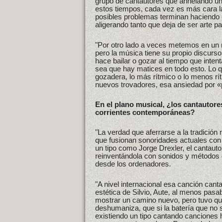
grupo de cantautores que anhelando un 
estos tiempos, cada vez es más cara la
posibles problemas terminan haciendo 
aligerando tanto que deja de ser arte p
"Por otro lado a veces metemos en un 
pero la música tiene su propio discur
hace bailar o gozar al tiempo que inten
sea que hay matices en todo esto. Lo qu
gozadera, lo más rítmico o lo menos rít
nuevos trovadores, esa ansiedad por 
En el plano musical, ¿los cantautores
corrientes contemporáneas?
"La verdad que aferrarse a la tradició
que fusionan sonoridades actuales con s
un tipo como Jorge Drexler, el cantauto
reinventándola con sonidos y métodos 
desde los ordenadores.
"A nivel internacional esa canción can
estética de Silvio, Aute, al menos pasa
mostrar un camino nuevo, pero tuvo que
deshumaniza, que si la batería que no s
existiendo un tipo cantando canciones 