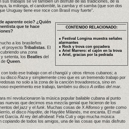
 sus trabajos se ve también un disfrute de las tradiciones, de la
uaya, la milonga, el candomblé, la zamba y el samba (que son dos
que Uruguay tiene ese roce con Brasil muy fuerte".
de aparente ocio? ¿Quién
mentista que te hace
CONTENIDO RELACIONADO:
ciones?
●
Festival Longina muestra señales
mucho a los brasileños
alarmantes
●
Rock y trova con gozadera
, el proyecto
Tribalistas
. El
●
Ariel Marrero: el cajón en la trova
scubriendo una zona
●
Ariel, gracias por la pedrada
 y setenta, los
Beatles
del
s de
Queen
.
 con todo ese trabajo con el changüí y otros ritmos cubanos; a
 su disco
Raza
y simplemente creo que es un tremendo trabajo por
vedosas no solo a la zona de la canción trovadoresca, sino en
moso experimento ese trabajo, también su disco
A orillas del mar
.
ara mí revolucionaron la música popular bailable cubana al punto
as nuevas que decirnos esa mezcla genial que hicieron de los
mentos del
jazz
y el
funk
. Muchas cosas de X Alfonso y gente como
errío, el disco
Haydée
, de Haydée Milanés, me encanta. El malí
nt García. Al rey del
afrobeat
: Fela Cuti y oigo mucha música
ión copiando de todos los amigos, una de las cosas que más disfruto