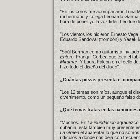
"En los coros me acompañaron Luna Ma
mi hermano y colega Leonardo García,
hora de poner yo la voz líder. Leo fue 
"Los vientos los hicieron Ernesto Vega (
Eduardo Sandoval (trombón) y Yasek M
"Saúl Berman como guitarrista invitad
Entero
. Franqui Corbea que toca el tab
Miramar
. Y Laura Falcón en el cello de
hizo todo el diseño del disco".
¿Cuántas piezas presenta el compact
"Los 12 temas son míos, aunque el disco
divertimento, como un pequeño falso d
¿Qué temas tratas en las canciones 
"Muchos. En
La inundación
agradezco y
cubanía, está también muy presente est
La Green
el aparentar lo que no somos,
ridículos a donde nos deja con frecue