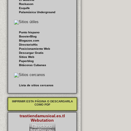
Rockason
Esquife
Palamúsica Underground
Punto hispano
BoosterBlog
Blogazos.com
DirectorioHis
Posicionamiento Web
Descargar Gratis
Sitios Web
Paperblog
Bitácoras Cubanas
Lista de sitios cercanos
IMPRIMIR ESTA PÁGINA O DESCARGARLA
COMO PDF
trastiendamusical.es.tl
Webutation