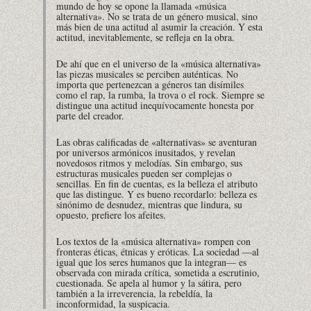
mundo de hoy se opone la llamada «música
alternativa». No se trata de un género musical, sino
más bien de una actitud al asumir la creación. Y esta
actitud, inevitablemente, se refleja en la obra.
De ahí que en el universo de la «música alternativa»
las piezas musicales se perciben auténticas. No
importa que pertenezcan a géneros tan disímiles
como el rap, la rumba, la trova o el rock. Siempre se
distingue una actitud inequívocamente honesta por
parte del creador.
Las obras calificadas de «alternativas» se aventuran
por universos armónicos inusitados, y revelan
novedosos ritmos y melodías. Sin embargo, sus
estructuras musicales pueden ser complejas o
sencillas. En fin de cuentas, es la belleza el atributo
que las distingue. Y es bueno recordarlo: belleza es
sinónimo de desnudez, mientras que lindura, su
opuesto, prefiere los afeites.
Los textos de la «música alternativa» rompen con
fronteras éticas, étnicas y eróticas. La sociedad —al
igual que los seres humanos que la integran— es
observada con mirada crítica, sometida a escrutinio,
cuestionada. Se apela al humor y la sátira, pero
también a la irreverencia, la rebeldía, la
inconformidad, la suspicacia.