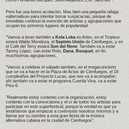
Pero fue una breve acotación. Mas bien una pequeña ráfaga
«alternativa» para intentar borrar suspicacias, porque de
inmediato continuó la mención de artistas y agrupaciones que
ocupan los primeros lugares de popularidad.
"Vamos a tener también a
Kola Loka
en Artex, en el Tropisur
estará Waldo Mendoza, el
Septeto Unión
de Cienfuegos, y en
el Café del Terry estará
Son del Nene
. También va a estar
Tanmy López, van estar Rolo,
Dana
,
Bouquet
, en fin,
muchísimas agrupaciones.
"Vamos a celebrar el sábado también, en el megaconcierto
que se va a hacer en la Plaza de Actos de Cienfuegos, el 18
cumpleaños del Proyecto Lucas, que nos va a acompañar;
ahí también va a estar el programa Cuerda Viva, va a estar
Piso 6.
"Realmente estoy contento con la organización, estoy
contento con la convocatoria y el sí de todos los artistas para
participar en este superfestival, porque la verdad es que ya
tendríamos que empezar a creérnoslo nosotros mismos y a
llamar por su nombre a esta gran fiesta de la música
alternativa cubana en la ciudad de Cienfuegos".