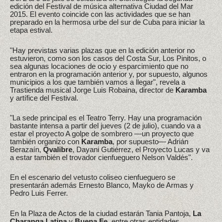
edición del Festival de música alternativa Ciudad del Mar
2015. El evento coincide con las actividades que se han
preparado en la hermosa urbe del sur de Cuba para iniciar la
etapa estival.
"Hay previstas varias plazas que en la edición anterior no
estuvieron, como son los casos del Costa Sur, Los Pinitos, o
sea algunas locaciones de ocio y esparcimiento que no
entraron en la programación anterior y, por supuesto, algunos
municipios a los que también vamos a llegar", revela a
Trastienda musical Jorge Luis Robaina, director de
Karamba
y artífice del Festival.
"La sede principal es el Teatro Terry. Hay una programación
bastante intensa a partir del jueves (2 de julio), cuando va a
estar el proyecto A golpe de sombrero —un proyecto que
también organizo con
Karamba
, por supuesto— Adrián
Berazaín,
Qvalibre
, Dayani Gutiérrez, el Proyecto Lucas y va
a estar también el trovador cienfueguero Nelson Valdés".
En el escenario del vetusto coliseo cienfueguero se
presentarán además Ernesto Blanco, Mayko de Armas y
Pedro Luis Ferrer.
En la Plaza de Actos de la ciudad estarán Tania Pantoja,
La
Charanga Latina
y
Buena Fe
, entre otras entidades