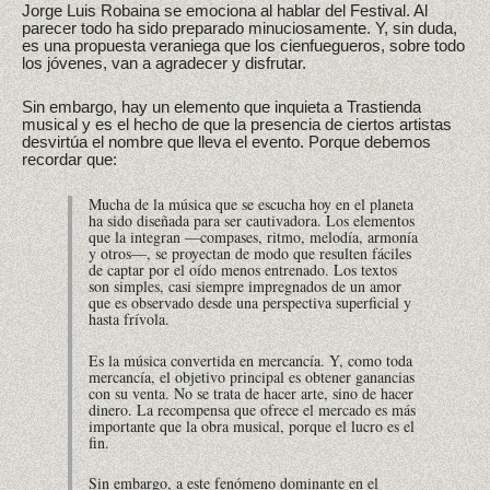
Jorge Luis Robaina se emociona al hablar del Festival. Al
parecer todo ha sido preparado minuciosamente. Y, sin duda,
es una propuesta veraniega que los cienfuegueros, sobre todo
los jóvenes, van a agradecer y disfrutar.
Sin embargo, hay un elemento que inquieta a Trastienda
musical y es el hecho de que la presencia de ciertos artistas
desvirtúa el nombre que lleva el evento. Porque debemos
recordar que:
Mucha de la música que se escucha hoy en el planeta
ha sido diseñada para ser cautivadora. Los elementos
que la integran —compases, ritmo, melodía, armonía
y otros—, se proyectan de modo que resulten fáciles
de captar por el oído menos entrenado. Los textos
son simples, casi siempre impregnados de un amor
que es observado desde una perspectiva superficial y
hasta frívola.
Es la música convertida en mercancía. Y, como toda
mercancía, el objetivo principal es obtener ganancias
con su venta. No se trata de hacer arte, sino de hacer
dinero. La recompensa que ofrece el mercado es más
importante que la obra musical, porque el lucro es el
fin.
Sin embargo, a este fenómeno dominante en el