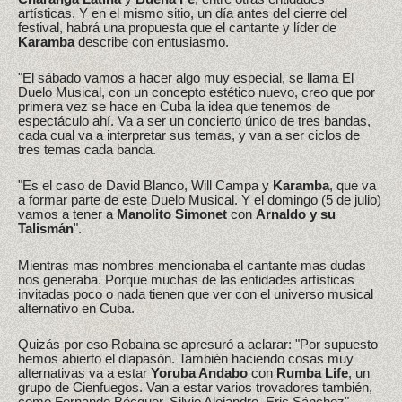
artísticas. Y en el mismo sitio, un día antes del cierre del
festival, habrá una propuesta que el cantante y líder de
Karamba
describe con entusiasmo.
"El sábado vamos a hacer algo muy especial, se llama El
Duelo Musical, con un concepto estético nuevo, creo que por
primera vez se hace en Cuba la idea que tenemos de
espectáculo ahí. Va a ser un concierto único de tres bandas,
cada cual va a interpretar sus temas, y van a ser ciclos de
tres temas cada banda.
"Es el caso de David Blanco, Will Campa y
Karamba
, que va
a formar parte de este Duelo Musical. Y el domingo (5 de julio)
vamos a tener a
Manolito Simonet
con
Arnaldo y su
Talismán
".
Mientras mas nombres mencionaba el cantante mas dudas
nos generaba. Porque muchas de las entidades artísticas
invitadas poco o nada tienen que ver con el universo musical
alternativo en Cuba.
Quizás por eso Robaina se apresuró a aclarar: "Por supuesto
hemos abierto el diapasón. También haciendo cosas muy
alternativas va a estar
Yoruba Andabo
con
Rumba Life
, un
grupo de Cienfuegos. Van a estar varios trovadores también,
como Fernando Bécquer, Silvio Alejandro, Eric Sánchez".