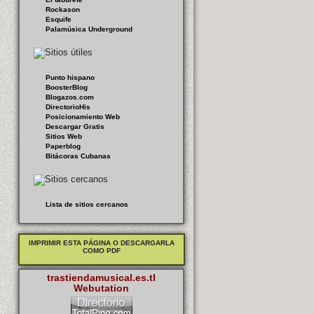
Rockason
Esquife
Palamúsica Underground
Punto hispano
BoosterBlog
Blogazos.com
DirectorioHis
Posicionamiento Web
Descargar Gratis
Sitios Web
Paperblog
Bitácoras Cubanas
Lista de sitios cercanos
IMPRIMIR ESTA PÁGINA O DESCARGARLA
COMO PDF
trastiendamusical.es.tl
Webutation