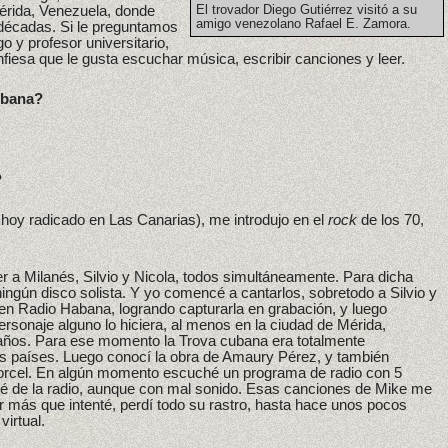
érida, Venezuela, donde
El trovador Diego Gutiérrez visitó a su
amigo venezolano Rafael E. Zamora.
décadas. Si le preguntamos
o y profesor universitario,
nfiesa que le gusta escuchar música, escribir canciones y leer.
ubana?
?
 hoy radicado en Las Canarias), me introdujo en el
rock
de los 70,
 a Milanés, Silvio y Nicola, todos simultáneamente. Para dicha
ingún disco solista. Y yo comencé a cantarlos, sobretodo a Silvio y
en Radio Habana, logrando capturarla en grabación, y luego
rsonaje alguno lo hiciera, al menos en la ciudad de Mérida,
años. Para ese momento la Trova cubana era totalmente
os países. Luego conocí la obra de Amaury Pérez, y también
rcel. En algún momento escuché un programa de radio con 5
ré de la radio, aunque con mal sonido. Esas canciones de Mike me
más que intenté, perdí todo su rastro, hasta hace unos pocos
irtual.