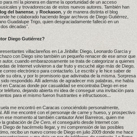
o para mí la pionera en darme la oportunidad de un acceso
usicales y trovadorescas de estos nuevos autores. También han
blog del banense
, y
Rockason
, y de manera distinta el blog
donde he colaborado haciendo llegar archivos de Diego Gutiérrez,
ano Guadalupe Trigo, quien desgraciadamente falleció en un
 dos décadas".
tor Diego Gutiérrez?
presentantes villaclareños en
La Jiribilla
: Diego, Leonardo García y
pinchazo con Diego sino también un pequeño renacer de ese amor que
de autor, cuando embarazosamente se trata de categorizar a quienes
as de Internet volvieron a dar fruto y escuché algo más de Diego,
 correo electrónico para contactarlo. Le escribí y le hice saber de
de su obra, y por lo promisorio que adivinaba de la misma. Sorpresa
ía sido respondido. Allí además de agradecer mis palabras, me había
tel en Caracas donde por casualidad se encontraba Diego en ese
teléfono, dejando abierta mi idea de conseguir una invitación para
tentos para el mismo fueron frustrantes e infructuosos...
uela me encontró en Caracas conociéndolo personalmente,
al. Allí me encontré con el personaje de carne y hueso, y prospectivo
en ese momento al también cantautor Ariel Barreiros, quien me
o la grabación de
De Cero
, el conseguirlo desde Internet con
de Diego de hacérmelo llegar, y mi comprensión de las posibles
 último, recibo un nuevo correo de Diego en julio 2009 donde me hace
resentaciones y me deja un par de teléfonos de contacto. Lo llamo