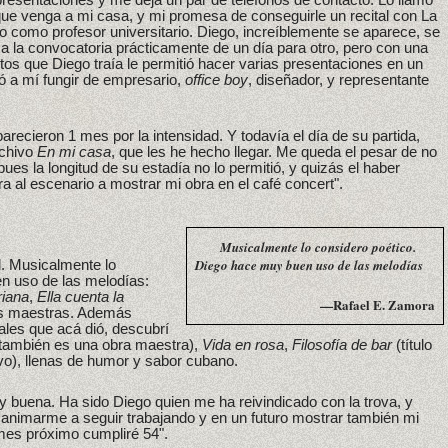
 que venga a mi casa, y mi promesa de conseguirle un recital con La
 como profesor universitario. Diego, increíblemente se aparece, se
 a la convocatoria prácticamente de un día para otro, pero con una
ctos que Diego traía le permitió hacer varias presentaciones en un
ó a mí fungir de empresario,
office boy
, diseñador, y representante
recieron 1 mes por la intensidad. Y todavía el día de su partida,
rchivo
En mi casa
, que les he hecho llegar. Me queda el pesar de no
ues la longitud de su estadía no lo permitió, y quizás el haber
a al escenario a mostrar mi obra en el café concert".
Musicalmente lo considero poético.
Diego hace muy buen uso de las melodías
l. Musicalmente lo
n uso de las melodías:
riana
,
Ella cuenta la
—Rafael E. Zamora
as maestras. Además
tales que acá dió, descubrí
también es una obra maestra),
Vida en rosa
,
Filosofía de bar
(título
ivo), llenas de humor y sabor cubano.
 buena. Ha sido Diego quien me ha reivindicado con la trova, y
animarme a seguir trabajando y en un futuro mostrar también mi
mes próximo cumpliré 54".