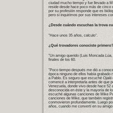
ciudad mucho tiempo y fue llevado a M
reside desde hace poco más de cinco 
por su profesión responde que es biólog
pero si inquirimos por sus intereses co
¿Desde cuándo escuchas la trova c
"Hace unos 35 años, calculo".
¿Qué trovadores conociste primero
"Un amigo querido (Luis Moncada
Lúa
,
finales de los 60.
"Poco tiempo después me dió a conocer
época ninguno de ellos había grabado n
a Pablo. Es seguro que escuché
Ojalá
comencé a interpretarla antes de que pe
Venezuela, donde vivo desde hace 52 
desconocida en éste y la mayoría de l
escuché algunas canciones de Mike Po
canciones de Mike, que también regist
conmovieron profundamente. Luego por 
años, cuando me convertí en su amigo v