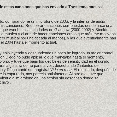
e estas canciones que has enviado a Trastienda musical.
o, comprándome un micrófono de 200$, y la interfaz de audio
 mis canciones. Recuperar canciones compuestas desde hace una
as que escribí en las ciudades de Glasgow (2000-2002) y Stockton-
 la música y el arte de hacer canciones era lo que más me motivaba
cer musical por una década al menos), y las que eventualmente han
 el 2004 hasta el momento actual.
y solo leyendo y descubriendo un poco he logrado un mejor control
 Con Diego no pude aplicar lo que manejaba hasta el momento,
ófono, y tuve que bajar los decibeles de sensitividad en el sonido
ara la guitarra como para la voz, desechando 2 intentos de
db y Diego cantó su magistral
Vida en rosa
. El resultado, después de
e lo capturado, nos pareció satisfactorio. Al otro día, tuve que
avizarlo al micrófono en una sesión sin descanso donde se
chivo".