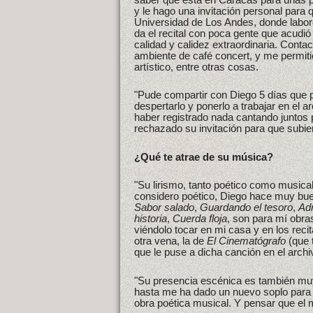
y le hago una invitación personal para
Universidad de Los Andes, donde laboro
da el recital con poca gente que acudió
calidad y calidez extraordinaria. Conta
ambiente de café concert, y me permiti
artístico, entre otras cosas.
"Pude compartir con Diego 5 días que pa
despertarlo y ponerlo a trabajar en el a
haber registrado nada cantando juntos p
rechazado su invitación para que subier
¿Qué te atrae de su música?
"Su lirismo, tanto poético como musica
considero poético, Diego hace muy bue
Sabor salado
,
Guardando el tesoro
,
Ad
historia
,
Cuerda floja
, son para mí obr
viéndolo tocar en mi casa y en los reci
otra vena, la de
El Cinematógrafo
(que 
que le puse a dicha canción en el arch
"Su presencia escénica es también muy
hasta me ha dado un nuevo soplo para 
obra poética musical. Y pensar que el 