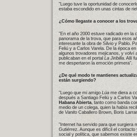
"Luego tuve la oportunidad de conocer
estaba escondido en unas cintas de riel
¿Cómo llegaste a conocer a los tr
"En el año 2000 estuve radicado en la c
panorama de la trova, que para esos a
interesante la obra de Silvio y Pablo.
Feliú y a Carlos Varela. De la época 
algunos trovadores mejicanos, y volví 
publicaban en el portal
La Jiribilla
. Allí
me despertaron la emoción primera".
¿De qué modo te mantienes actualiza
están surgiendo?
"Luego que mi amigo
Lúa
me diera a co
después a Santiago Feliú y a Carlos Va
Habana Abierta
, tanto como banda co
medio de un colega, quien la había rec
de
Vanito
Caballero Brown, Boris Larra
"Internet ha servido para que surgiera
Gutiérrez. Aunque es difícil el contacto
social y política, que sabemos existe en