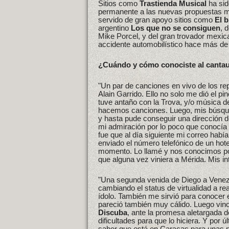
Sitios como
Trastienda Musical
ha sid
permanente a las nuevas propuestas m
servido de gran apoyo sitios como
El 
argentino
Los que no se consiguen
, 
Mike Porcel, y del gran trovador mexic
accidente automobilístico hace más de
¿Cuándo y cómo conociste al cantau
"Un par de canciones en vivo de los re
Alain Garrido. Ello no solo me dió el 
tuve antaño con la Trova, y/o música 
hacemos canciones. Luego, mis búsqued
y hasta pude conseguir una dirección de
mi admiración por lo poco que conocía 
fue que al día siguiente mi correo hab
enviado el número telefónico de un ho
momento. Lo llamé y nos conocimos por 
que alguna vez viniera a Mérida. Mis in
"Una segunda venida de Diego a Venez
cambiando el status de virtualidad a re
ídolo. También me sirvió para conocer 
pareció también muy cálido. Luego vin
Discuba
, ante la promesa aletargada 
dificultades para que lo hiciera. Y por
saber que está en Caracas para unas p