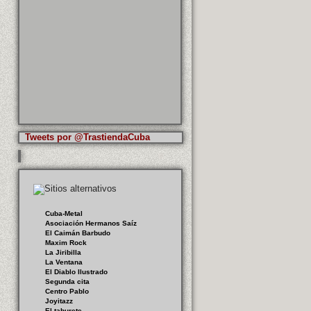
Tweets por @TrastiendaCuba
Cuba-Metal
Asociación Hermanos Saíz
El Caimán Barbudo
Maxim Rock
La Jiribilla
La Ventana
El Diablo Ilustrado
Segunda cita
Centro Pablo
Joyitazz
El taburete