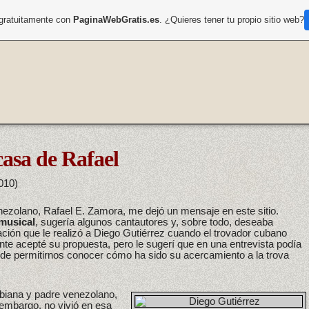
 gratuitamente con
PaginaWebGratis.es
. ¿Quieres tener tu propio sitio web?
casa de Rafael
010)
ezolano, Rafael E. Zamora, me dejó un mensaje en este sitio.
 musical
, sugería algunos cantautores y, sobre todo, deseaba
ación que le realizó a Diego Gutiérrez cuando el trovador cubano
te acepté su propuesta, pero le sugerí que en una entrevista podía
 de permitirnos conocer cómo ha sido su acercamiento a la trova
biana y padre venezolano,
embargo, no vivió en esa