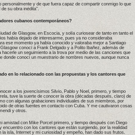
lo personalmente y de que fuera capaz de compartir conmigo lo que
 de su obra inédita".
ovadores cubanos contemporáneos?
iudad de Glasgow, en Escocia, y solía curiosear de tanto en tanto el
ños había dejado de interesarme, pues ya no consideraba
 Para ese momento ya había conocido y valoraba mejor a Santiago
en Glasgow conocí a Frank Delgado y a Polito Ibañez, además de
a hacerle un seguimiento a la trova por medio de las canciones que
 fue donde conocí un muestrario de nombres nuevos, aunque nunca
do en lo relacionado con las propuestas y los cantores que
nocer a los jovencísimos Silvio, Pablo y Noel, primero, y tiempo
rela, tuve la suerte de conocer la obra (décadas después, claro) de
mo con algunas grabaciones individuales de sus miembros, por
ibido de otras fuentes en contacto con Cuba. Y me cautivaron cosas
mendi y otros.
 mi amistad con Mike Porcel primero, y tiempo después con Diego
 y encuentro con los cantores que están surgiendo, por la realidad
 la isla, Internet y mi curiosidad y empeño, han dado sus frutos.