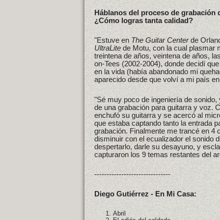
Háblanos del proceso de grabación d
¿Cómo logras tanta calidad?
"Estuve en
The Guitar Center
de Orland
UltraLite
de Motu, con la cual plasmar
treintena de años, veintena de años, l
on-Tees (2002-2004), donde decidí que
en la vida (había abandonado mi queha
aparecido desde que volví a mi país en
"Sé muy poco de ingeniería de sonido, 
de una grabación para guitarra y voz.
enchufó su guitarra y se acercó al micr
que estaba captando tanto la entrada p
grabación. Finalmente me trancé en 4 
disminuir con el ecualizador el sonido d
despertarlo, darle su desayuno, y escl
capturaron los 9 temas restantes del ar
-------------------------------
Diego Gutiérrez - En Mi Casa:
Abril