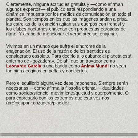
Ciertamente, ninguna actitud es gratuita y —como afirman
algunos expertos— el público está respondiendo a una
dinámica impuesta por los medios de comunicación en todo el
planeta. Son tiempos en los que las imágenes andan a prisa,
las estrellas de la canción agitan sus cuerpos con frenesí y
los clubes nocturnos enajenan con propuestas cargadas de
ritmo. Y acabo de mencionar el verbo preciso: enajenar.
Vivimos en un mundo que sufre el síndrome de la
enajenación. El uso de la razón o de los sentidos es
considerado obsoleto. Para decirlo a lo cubano: el planeta está
enfermo de «gozadera». De ahí que un trovador como
o una banda como
no sean
Leonardo García
Anima Mundi
tan bien acogidos en peñas y conciertos.
Pero el equilibrio alguna vez debe imponerse. Siempre serán
necesarias —como afirma la filosofía oriental— dualidades
como sonido/silencio, movimiento/quietud y cuerpo/mente. O
para expresarlo con los extremos que esta vez nos
(pre)ocupan: gozadera/placidez.