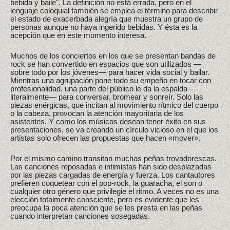
bebida y baile". La definición no está errada, pero en el
lenguaje coloquial también se emplea el término para describir
el estado de exacerbada alegría que muestra un grupo de
personas aunque no haya ingerido bebidas. Y ésta es la
acepción que en este momento interesa.
Muchos de los conciertos en los que se presentan bandas de
rock se han convertido en espacios que son utilizados —
sobre todo por los jóvenes— para hacer vida social y bailar.
Mientras una agrupación pone todo su empeño en tocar con
profesionalidad, una parte del público le da la espalda —
literalmente— para conversar, bromear y sonreír. Solo las
piezas enérgicas, que incitan al movimiento rítmico del cuerpo
o la cabeza, provocan la atención mayoritaria de los
asistentes. Y como los músicos desean tener éxito en sus
presentaciones, se va creando un círculo vicioso en el que los
artistas solo ofrecen las propuestas que hacen «mover».
Por el mismo camino transitan muchas peñas trovadorescas.
Las canciones reposadas e intimistas han sido desplazadas
por las piezas cargadas de energía y fuerza. Los cantautores
prefieren coquetear con el pop-rock, la guaracha, el son o
cualquier otro género que privilegie el ritmo. A veces no es una
elección totalmente consciente, pero es evidente que les
preocupa la poca atención que se les presta en las peñas
cuando interpretan canciones sosegadas.