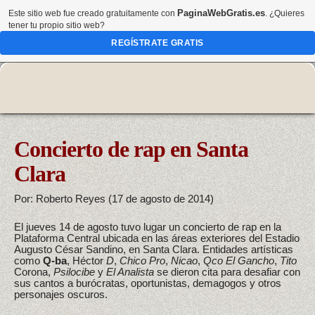
PaginaWebGratis.es
Este sitio web fue creado gratuitamente con
. ¿Quieres
tener tu propio sitio web?
REGÍSTRATE GRATIS
Concierto de rap en Santa
Clara
Por: Roberto Reyes (17 de agosto de 2014)
El jueves 14 de agosto tuvo lugar un concierto de rap en la
Plataforma Central ubicada en las áreas exteriores del Estadio
Augusto César Sandino, en Santa Clara. Entidades artísticas
como
Q-ba
, Héctor
D
,
Chico Pro
,
Nicao
,
Qco El Gancho
,
Tito
Corona,
Psilocibe
y
El Analista
se dieron cita para desafiar con
sus cantos a burócratas, oportunistas, demagogos y otros
personajes oscuros.