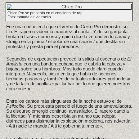
Chico Pro se presentó en el concierto de rap.
Foto: tomada de videoclip
Fue una noche en la que el verbo de
Chico Pro
demostró su
filo. El rapero evidenció madurez al cantar. Y de su garganta
brotaron frases como «soy quien dice la verdad en tu cara» y
«traigo en la pluma / el dolor de una nación / que desfila sin
protesta / y presta para el paredón».
Segundos de expectación provocó la salida al escenario de
El
Analista
con una bandera cubana que le cubría la cabeza y
bajaba sobre sus hombros. Más todo quedó claro cuando
interpretó
Mi pueblo
, pieza en la que habla de acciones
heroicas pasadas y también de actuales «dolores profundos»
y de la falta de agallas «pa' luchar por lo que quieren nuestros
corazones».
Entre los cantos más singulares de la noche estuvo el de
Psilocibe
. Su propuesta pareció el fuego de una ametralladora.
Su discurso emergió continuo, avasallador. El rapero cantó a
la libertad. Y, mientras describía un mundo que adopta
disfraces para disimular la explotación moderna, nos advertía:
«A ti nadie te manda / A ti te gobierna tu mente».
La realidad cubana —cruda, controvertida, dolorosa—