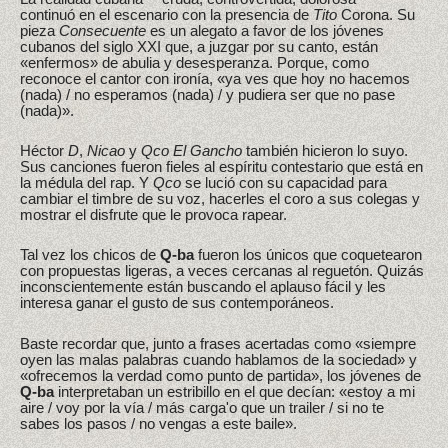
continuó en el escenario con la presencia de
Tito
Corona. Su
pieza
Consecuente
es un alegato a favor de los jóvenes
cubanos del siglo XXI que, a juzgar por su canto, están
«enfermos» de abulia y desesperanza. Porque, como
reconoce el cantor con ironía, «ya ves que hoy no hacemos
(nada) / no esperamos (nada) / y pudiera ser que no pase
(nada)».
Héctor
D
,
Nicao
y
Qco El Gancho
también hicieron lo suyo.
Sus canciones fueron fieles al espíritu contestario que está en
la médula del rap. Y
Qco
se lució con su capacidad para
cambiar el timbre de su voz, hacerles el coro a sus colegas y
mostrar el disfrute que le provoca rapear.
Tal vez los chicos de
Q-ba
fueron los únicos que coquetearon
con propuestas ligeras, a veces cercanas al reguetón. Quizás
inconscientemente están buscando el aplauso fácil y les
interesa ganar el gusto de sus contemporáneos.
Baste recordar que, junto a frases acertadas como «siempre
oyen las malas palabras cuando hablamos de la sociedad» y
«ofrecemos la verdad como punto de partida», los jóvenes de
Q-ba
interpretaban un estribillo en el que decían: «estoy a mi
aire / voy por la vía / más carga'o que un trailer / si no te
sabes los pasos / no vengas a este baile».