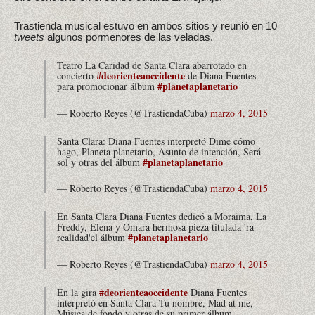
Trastienda musical estuvo en ambos sitios y reunió en 10
tweets
algunos pormenores de las veladas.
Teatro La Caridad de Santa Clara abarrotado en
#deorienteaoccidente
concierto
de Diana Fuentes
#planetaplanetario
para promocionar álbum
— Roberto Reyes (@TrastiendaCuba)
marzo 4, 2015
Santa Clara: Diana Fuentes interpretó Dime cómo
hago, Planeta planetario, Asunto de intención, Será
#planetaplanetario
sol y otras del álbum
— Roberto Reyes (@TrastiendaCuba)
marzo 4, 2015
En Santa Clara Diana Fuentes dedicó a Moraima, La
Freddy, Elena y Omara hermosa pieza titulada 'ra
#planetaplanetario
realidad'el álbum
— Roberto Reyes (@TrastiendaCuba)
marzo 4, 2015
#deorienteaoccidente
En la gira
Diana Fuentes
interpretó en Santa Clara Tu nombre, Mad at me,
Música de fondo y otras de su primer álbum.