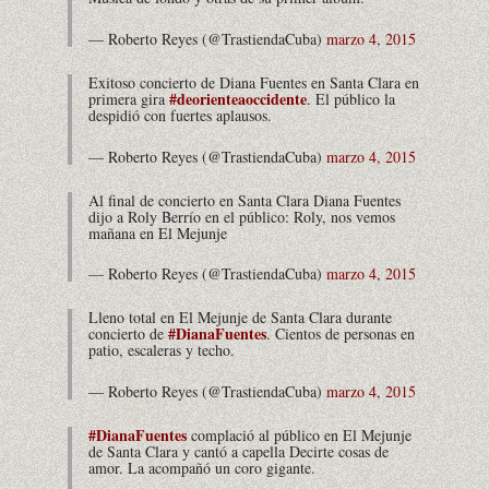
— Roberto Reyes (@TrastiendaCuba)
marzo 4, 2015
Exitoso concierto de Diana Fuentes en Santa Clara en
#deorienteaoccidente
primera gira
. El público la
despidió con fuertes aplausos.
— Roberto Reyes (@TrastiendaCuba)
marzo 4, 2015
Al final de concierto en Santa Clara Diana Fuentes
dijo a Roly Berrío en el público: Roly, nos vemos
mañana en El Mejunje
— Roberto Reyes (@TrastiendaCuba)
marzo 4, 2015
Lleno total en El Mejunje de Santa Clara durante
#DianaFuentes
concierto de
. Cientos de personas en
patio, escaleras y techo.
— Roberto Reyes (@TrastiendaCuba)
marzo 4, 2015
#DianaFuentes
complació al público en El Mejunje
de Santa Clara y cantó a capella Decirte cosas de
amor. La acompañó un coro gigante.