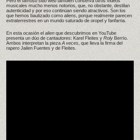
Pero el famoso sitio web también conserva otros videos
musicales mucho menos notorios, que, no obstante, destilan
autenticidad y por eso continúan siendo atractivos. Son los
que hemos bautizado como
aliens
, porque realmente parecen
extraterrestres en un mundo saturado de oropel y fanfarria.
En esta ocasión el
alien
que descubrimos en YouTube
presenta un dúo de cantautores: Karel Fleites y
Roly
Berrío.
Ambos interpretan la pieza
A veces
, que lleva la firma del
rapero Jailen Fuentes y de Fleites.