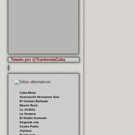
Tweets por @TrastiendaCuba
Cuba-Metal
Asociación Hermanos Saíz
El Caimán Barbudo
Maxim Rock
La Jiribilla
La Ventana
El Diablo Ilustrado
Segunda cita
Centro Pablo
Joyitazz
El taburete