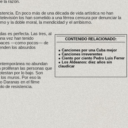
e la razón.
istencia. En poco más de una década de vida artística no han
a televisión los han sometido a una férrea censura por denunciar la
ismo y la doble moral, la mendicidad y el arribismo.
das es perfecta. Las tres, al
una vez han tenido
CONTENIDO RELACIONADO:
 capaces —como pocos— de
ienden los absurdos
●
Canciones por una Cuba mejor
●
Canciones irreverentes
●
Ciento por ciento Pedro Luis Ferrer
●
Los Aldeanos: diez años sin
ontemporánea no abundan
claudicar
 proliferan las personas que
testan por lo bajo. Son
 los muros. Por eso la
to Daranas en el filme
o de resistencia.