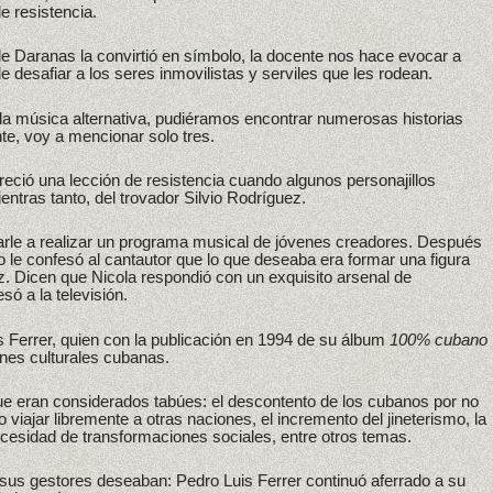
e resistencia.
de Daranas la convirtió en símbolo, la docente nos hace evocar a
desafiar a los seres inmovilistas y serviles que les rodean.
la música alternativa, pudiéramos encontrar numerosas historias
e, voy a mencionar solo tres.
ció una lección de resistencia cuando algunos personajillos
ientras tanto, del trovador Silvio Rodríguez.
tarle a realizar un programa musical de jóvenes creadores. Después
o le confesó al cantautor que lo que deseaba era formar una figura
z. Dicen que Nicola respondió con un exquisito arsenal de
ó a la televisión.
 Ferrer, quien con la publicación en 1994 de su álbum
100% cubano
iones culturales cubanas.
 eran considerados tabúes: el descontento de los cubanos por no
 viajar libremente a otras naciones, el incremento del jineterismo, la
cesidad de transformaciones sociales, entre otros temas.
e sus gestores deseaban: Pedro Luis Ferrer continuó aferrado a su