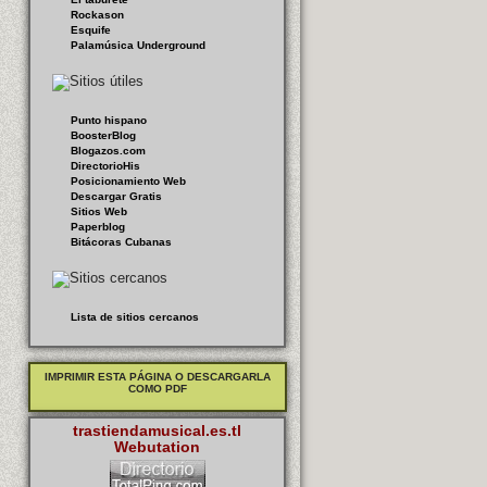
Rockason
Esquife
Palamúsica Underground
Punto hispano
BoosterBlog
Blogazos.com
DirectorioHis
Posicionamiento Web
Descargar Gratis
Sitios Web
Paperblog
Bitácoras Cubanas
Lista de sitios cercanos
IMPRIMIR ESTA PÁGINA O DESCARGARLA
COMO PDF
trastiendamusical.es.tl
Webutation