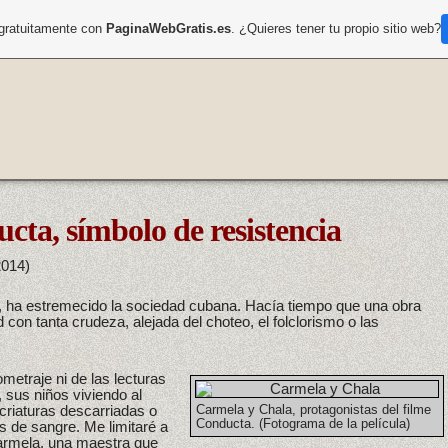
 gratuitamente con
PaginaWebGratis.es
. ¿Quieres tener tu propio sitio web?
ta, símbolo de resistencia
2014)
, ha estremecido la sociedad cubana. Hacía tiempo que una obra
 con tanta crudeza, alejada del choteo, el folclorismo o las
metraje ni de las lecturas
 sus niños viviendo al
 criaturas descarriadas o
Carmela y Chala, protagonistas del filme
Conducta. (Fotograma de la película)
s de sangre. Me limitaré a
Carmela, una maestra que