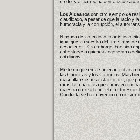
credo; y el tiempo ha comenzado a darl
Los Aldeanos
son otro ejemplo de res
claudicado, a pesar de que la radio y l
burocracia y la corrupción, el autoritar
Ninguna de las entidades artísticas cita
igual que la maestra del filme, más de 
desaciertos. Sin embargo, han sido
enfrentarse a quienes engendran o def
cotidianos.
Me temo que en la sociedad cubana c
las Carmelas y los Carmelos. Más bien
mascullan sus insatisfacciones, que pro
raras las criaturas que embisten contra
maestra recreada por el director Ernes
Conducta se ha convertido en un símbol