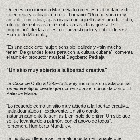
Quienes conocieron a María Gattorno en esa labor dan fe de
su entrega y calidad como ser humano. "Una persona muy
amable, comedida, apasionada con aquella aventura del Patio,
inteligente, entusiasta, receptiva a las ideas que se le
proponían", declara el escritor, investigador y crítico de
rock
Humberto Manduley.
"Es una excelente mujer: sensible, callada y «sin mucha
feria». De grandes ideas para con la cultura cubana", comenta
el también productor musical Dagoberto Pedraja.
"Un sitio muy abierto a la libertad creativa"
La Casa de Cultura
Roberto Branly
inició una cruzada contra
los estereotipos desde que comenzó a ser conocida como El
Patio de María.
"Lo recuerdo como un sitio muy abierto a la libertad creativa,
nada dogmático ni excluyente. Un sitio donde
instantáneamente te sentías bien, solo de entrar. Un sitio que
se fue levantando a pulmón, con el apoyo de todos",
rememora Humberto Manduley.
La institución llegó a ser para algunos tan entrañable que