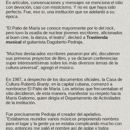
En artículos, conversaciones y mensajes se menciona el sitio
con devoción, casi con misticismo. Y no es que haya sido
perfecto. Fue, eso sí, una institución que se adelantó a su
época.
"El Patio de María se conoce mayormente por lo del
rock
,
pero tuvo la osadía de nuclear jóvenes escritores, aficionados
al buen cine, la danza, el teatro", declaró a
Trastienda
musical
el guitarrista Dagoberto Pedraja.
"Muchos destacados escritores pasaron por ahí, discutieron
sus primeros proyectos de libro, y se dictaron conferencias
super interesantísimas sobre los más diversos temas de la
cultura universal", agregó el músico.
En 1987, a despecho de los documentos oficiales, la Casa de
Cultura
Roberto Branly
, en la capital cubana, comenzó a
nombrarse El Patio de María. Los artistas que frecuentaban el
sitio decidieron, de esta manera, manifestar su respeto hacia
María Gattorno, quien dirigía el Departamento de Actividades
de la institución.
Fue precisamente Pedraja el creador del apelativo.
"Estábamos reunidos varios músicos proponiendo nombres
para el lugar y la gente ya se estaba complicando mucho con
eso, entonces me salió el nombre así de golpe y todos