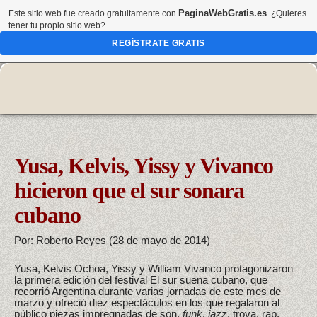
PaginaWebGratis.es
Este sitio web fue creado gratuitamente con
. ¿Quieres
tener tu propio sitio web?
REGÍSTRATE GRATIS
Yusa, Kelvis, Yissy y Vivanco
hicieron que el sur sonara
cubano
Por: Roberto Reyes (28 de mayo de 2014)
Yusa, Kelvis Ochoa, Yissy y William Vivanco protagonizaron
la primera edición del festival El sur suena cubano, que
recorrió Argentina durante varias jornadas de este mes de
marzo y ofreció diez espectáculos en los que regalaron al
público piezas impregnadas de son,
funk
,
jazz
, trova, rap,