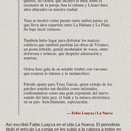
quieres, de Ochoa, que incluyó el baile sobre el
escenario de la pareja Ana la cubana y Lázaro hace
años afincados en nuestra ciudad.
Yusa se mostró como puente entre ambos países ya
que lleva años repartida entre La Habana y La Plata.
Su bajo lució virtuoso.
También hubo lugar para disfrutar los matices
estéticos que también pueblan las obras de Vivanco,
un poeta rebelde, genial modulador de voces, entre
dolorosas e irónicas, que despertó admiración y
sonrisas.
Ochoa hizo gala de su notable timbre con vaivenes
que rozaron lo intenso y lo melancólico.
Párrafo aparte para Yissy García, quien extrajo de los
parches sonidos tan ductiles como infernales,
confirmándose como una gran exponente del nuevo
sonido del latin jazz, el funk y la música electrónica
en su país. Sencillamente, espectacular.
— Fabio Luayza | La Nueva
Así escribió Fabio Luayza en el sitio La Nueva. El periodista
tituló el artículo La conga se les subió a la cabeza a todos en