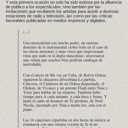
Y esta primera ocasión no solo ha sido exitosa por la afluencia
de público a los espectáculos, sino también por las
invitaciones que recibieron los artistas para asistir a diversas
estaciones de radio y televisión, así como por las críticas
favorables publicadas en medios impresos y digitales.
(...)
Una musicalidad con mucho poder, un enorme
dominio de lo instrumental (sobre todo en el caso de
las chicas morenas) y unas voces que impresionan
(más que nada en la dupla masculina), atravesaron
una velada que muchos bien podrían catalogar de
inolvidable.
Con el inicio de Me voy pa`Cuba, de Kelvis Ochoa,
siguieron la chacarera afrocubana La partida,
Calavera, el Calabozo de un Ochoa despechado, el
Olokun, de Vivanco y un potente Flash entre Yusa y
Yissy para hablar de las mujeres. También hubo
tiempo para A cada instante, a cada hora y Juana. Y
hasta el canto al desamor de Te perdono, de Noel
Nicola, ejecutado por Yusa a media luz, sola con el
piano.
Las 16 canciones repartidas en dos horas de música se
remataron con una extensa versión de Si tú no