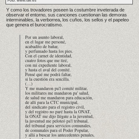
Foto: www.rae.es
Y como los trovadores poseen la costumbre inveterada de
observar el entorno, sus canciones cuestionan las demoras
interminables, la verborrea, los cuños, los sellos y el papeleo
que genera el burocratismo.
Por un asunto laboral,
en el lugar me personé,
acabadito de bañar,
y perfumado hasta los pies.
Con el carnet de identidad,
cuatro fotos que me tiré,
con mi expediente laboral,
y hasta el aval del comité.
Pensé qué me podrá faltar,
si la cuestión era sencilla.
(…)
Y me mandaron pa'l comité militar,
los militares me mandaron pa' salud,
de salud me mandaron para educación,
de allí para la CTC municipal,
del sindicato para el registro civil,
y del registro no paré hasta la ONAT,
la ONAT me dijo llégate a la juventud,
la juventud me peloteó pa'l tribunal,
del tribunal para servicios comunales,
de comunales para el Poder Popular,
y allá a buscar los antecedentes penales,