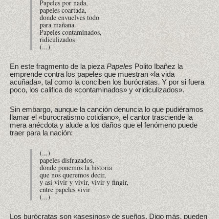
Papeles por nada,
papeles coartada,
donde envuelves todo
para mañana.
Papeles contaminados,
ridiculizados
(...)
En este fragmento de la pieza
Papeles
Polito Ibañez la
emprende contra los papeles que muestran «la vida
acuñada», tal como la conciben los burócratas. Y por si fuera
poco, los califica de «contaminados» y «ridiculizados».
Sin embargo, aunque la canción denuncia lo que pudiéramos
llamar el «burocratismo cotidiano», el cantor trasciende la
mera anécdota y alude a los daños que el fenómeno puede
traer para la nación:
(...)
papeles disfrazados,
donde ponemos la historia
que nos queremos decir,
y así vivir y vivir, vivir y fingir,
entre papeles vivir
(...)
Los burócratas son «asesinos» de sueños. Digo más, pueden