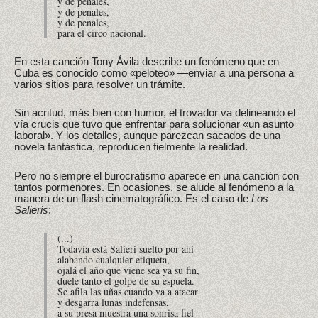
y de penales,
y de penales,
y de penales,
para el circo nacional.
En esta canción Tony Ávila describe un fenómeno que en
Cuba es conocido como «peloteo» —enviar a una persona a
varios sitios para resolver un trámite.
Sin acritud, más bien con humor, el trovador va delineando el
vía crucis que tuvo que enfrentar para solucionar «un asunto
laboral». Y los detalles, aunque parezcan sacados de una
novela fantástica, reproducen fielmente la realidad.
Pero no siempre el burocratismo aparece en una canción con
tantos pormenores. En ocasiones, se alude al fenómeno a la
manera de un flash cinematográfico. Es el caso de
Los
Salieris
:
(...)
Todavía está Salieri suelto por ahí
alabando cualquier etiqueta,
ojalá el año que viene sea ya su fin,
duele tanto el golpe de su espuela.
Se afila las uñas cuando va a atacar
y desgarra lunas indefensas,
a su presa muestra una sonrisa fiel