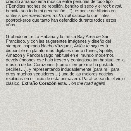
crecido amando esta música entre penurias de todo tipo
("Benditas noches de rebelión, bendito el sexo y el
rock'n'roll
,
bendita sea toda mi generación…"), especie de híbrido en
síntesis del
mainstream rock'n'roll
salpicado con tintes
pop/rockeros que tanto han defendido durante todos estos
años.
Grabado entre La Habana y la mítica Bay Area de San
Francisco, y con las sugerentes imágenes y diseño del
siempre inspirado Nacho Vázquez,
Adiós te digo
está
disponible en plataformas digitales como iTunes, Spotify,
Amazon y Pandora (algo habitual en el mundo moderno),
devolviéndonos ese halo fresco y contagioso tan habitual en la
música de los Corazones (como siempre me ha gustado
decirles…), y representando indudablemente (para mí, para
otros muchos seguidores…) una de las mejores noticias
recibidas en el inicio de esta primavera. Parafraseando el viejo
clásico,
Extraño Corazón
está…
on the road again
!