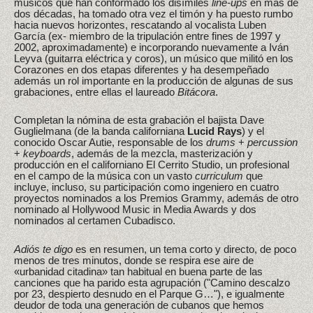
músicos que han conformado los disímiles
line-ups
en más de
dos décadas, ha tomado otra vez el timón y ha puesto rumbo
hacia nuevos horizontes, rescatando al vocalista Luben
García (ex- miembro de la tripulación entre fines de 1997 y
2002, aproximadamente) e incorporando nuevamente a Iván
Leyva (guitarra eléctrica y coros), un músico que militó en los
Corazones en dos etapas diferentes y ha desempeñado
además un rol importante en la producción de algunas de sus
grabaciones, entre ellas el laureado
Bitácora
.
Completan la nómina de esta grabación el bajista Dave
Guglielmana (de la banda californiana
Lucid Rays
) y el
conocido Oscar Autie, responsable de los
drums
+
percussion
+
keyboards
, además de la mezcla, masterización y
producción en el californiano El Cerrito Studio, un profesional
en el campo de la música con un vasto
curriculum
que
incluye, incluso, su participación como ingeniero en cuatro
proyectos nominados a los Premios Grammy, además de otro
nominado al Hollywood Music in Media Awards y dos
nominados al certamen Cubadisco.
Adiós te digo
es en resumen, un tema corto y directo, de poco
menos de tres minutos, donde se respira ese aire de
«urbanidad citadina» tan habitual en buena parte de las
canciones que ha parido esta agrupación ("Camino descalzo
por 23, despierto desnudo en el Parque G…"), e igualmente
deudor de toda una generación de cubanos que hemos