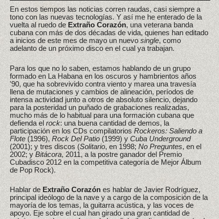
En estos tiempos las noticias corren raudas, casi siempre a
tono con las nuevas tecnologías. Y así me he enterado de la
vuelta al ruedo de
Extraño Corazón
, una veterana banda
cubana con más de dos décadas de vida, quienes han editado
a inicios de este mes de mayo un nuevo
single
, como
adelanto de un próximo disco en el cual ya trabajan.
Para los que no lo saben, estamos hablando de un grupo
formado en La Habana en los oscuros y hambrientos años
'90, que ha sobrevivido contra viento y marea una travesía
llena de mutaciones y cambios de alineación, períodos de
intensa actividad junto a otros de absoluto silencio, dejando
para la posteridad un puñado de grabaciones realizadas,
mucho más de lo habitual para una formación cubana que
defienda el
rock
: una buena cantidad de demos, la
participación en los CDs compilatorios
Rockeros: Saliendo a
Flote
(1996),
Rock Del Patio
(1999) y
Cuba Underground
(2001); y tres discos (
Solitario
, en 1998;
No Preguntes
, en el
2002; y
Bitácora
, 2011, a la postre ganador del Premio
Cubadisco 2012 en la competitiva categoría de Mejor Álbum
de Pop Rock).
Hablar de
Extraño Corazón
es hablar de Javier Rodríguez,
principal ideólogo de la nave y a cargo de la composición de la
mayoría de los temas, la guitarra acústica, y las voces de
apoyo. Eje sobre el cual han girado una gran cantidad de