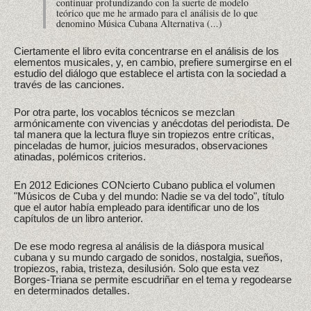
continuar profundizando con la suerte de modelo
teórico que me he armado para el análisis de lo que
denomino Música Cubana Alternativa (...)
Ciertamente el libro evita concentrarse en el análisis de los
elementos musicales, y, en cambio, prefiere sumergirse en el
estudio del diálogo que establece el artista con la sociedad a
través de las canciones.
Por otra parte, los vocablos técnicos se mezclan
armónicamente con vivencias y anécdotas del periodista. De
tal manera que la lectura fluye sin tropiezos entre críticas,
pinceladas de humor, juicios mesurados, observaciones
atinadas, polémicos criterios.
En 2012 Ediciones CONcierto Cubano publica el volumen
"Músicos de Cuba y del mundo: Nadie se va del todo", título
que el autor había empleado para identificar uno de los
capítulos de un libro anterior.
De ese modo regresa al análisis de la diáspora musical
cubana y su mundo cargado de sonidos, nostalgia, sueños,
tropiezos, rabia, tristeza, desilusión. Solo que esta vez
Borges-Triana se permite escudriñar en el tema y regodearse
en determinados detalles.