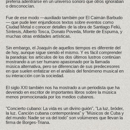
prefería adentrarse en un universo sonoro que otros ignoraban
o desconocían.
Fue de ese modo —auxiliado también por El Caimán Barbudo
— que pude leer enjundiosos textos sobre eventos como
Ciudad Metal o conocer detalles de la obra de Santiago Feliú,
Síntesis, Alberto Tosca, Donato Poveda, Monte de Espuma, y
muchas otras entidades artísticas.
Sin embargo, el Joaquín de aquellos tiempos es diferente del
de hoy, aunque sigue siendo el mismo. Y es fácil comprender
la paradoja: los artículos de los dos últimos lustros continúan
mostrando a un ser humano apasionado por la llamada
música alternativa, pero se diferencian de sus predecesores
en que suelen enfatizar en el análisis del fenómeno musical en
su interacción con la sociedad.
El siglo XXI también nos ha mostrado a un periodista que ha
devenido en escritor de importantes libros sobre la música
menos promocionada por los medios cubanos.
"Concierto cubano: La vida es un divino guión", "La luz, bróder,
la luz. Canción cubana contemporánea" y "Músicos de Cuba y
del mundo: Nadie se va del todo" son volúmenes que llevan la
firma de Borges-Triana.