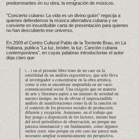
predominantes en su obra, la emigración de músicos.
"Concierto cubano: La vida es un divino guión" regocija a
quienes defendemos la música alternativa cubana y se
convierte en insustituible carta de presentación para quienes
no han descubierto ese universo.
En 2009 el Centro Cultural Pablo de la Torriente Brau, en La
Habana, publica "La luz, bróder, la luz. Canción cubana
contemporánea", en cuyas palabras introductorias el autor
deja claro que
(...) en el presente libro trato de no caer en la
esterilidad de un análisis ergocéntrico, que solo lleva
al investigador a concentrarse en la obra artística,
como si esta se encontrase suspendida en un vacío
comunicacional social. Una exégesis que en materia
de arte y literatura aspire a un mínimo de seriedad en
nuestro tiempo, no ha de obviar el imprescindible
análisis de manifestaciones como la de la canción en
el contexto de los procesos sociales de producción,
difusión y recepción. Asimismo, en el trabajo que
hoy pongo a disposición de los lectores, intento huir
del nivel periodístico de observación, no porque me
parezca insustancial y sin fundamento, como algunos
suelen creer, sino porque en este caso me parece más
necesario ampliar ecuménicamente mi perspectiva,