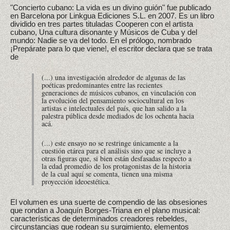
"Concierto cubano: La vida es un divino guión" fue publicado
en Barcelona por Linkgua Ediciones S.L. en 2007. Es un libro
dividido en tres partes tituladas Cooperen con el artista
cubano, Una cultura disonante y Músicos de Cuba y del
mundo: Nadie se va del todo. En el prólogo, nombrado
¡Prepárate para lo que viene!, el escritor declara que se trata
de
(...) una investigación alrededor de algunas de las
poéticas predominantes entre las recientes
generaciones de músicos cubanos, en vinculación con
la evolución del pensamiento sociocultural en los
artistas e intelectuales del país, que han salido a la
palestra pública desde mediados de los ochenta hacia
acá.
(...) este ensayo no se restringe únicamente a la
cuestión etárea para el análisis sino que se incluye a
otras figuras que, si bien están desfasadas respecto a
la edad promedio de los protagonistas de la historia
de la cual aquí se comenta, tienen una misma
proyección ideoestética.
El volumen es una suerte de compendio de las obsesiones
que rondan a Joaquín Borges-Triana en el plano musical:
características de determinados creadores rebeldes,
circunstancias que rodean su surgimiento, elementos