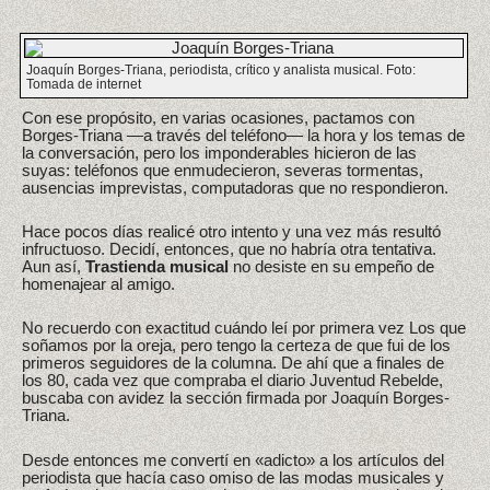
Joaquín Borges-Triana, periodista, crítico y analista musical. Foto:
Tomada de internet
Con ese propósito, en varias ocasiones, pactamos con
Borges-Triana —a través del teléfono— la hora y los temas de
la conversación, pero los imponderables hicieron de las
suyas: teléfonos que enmudecieron, severas tormentas,
ausencias imprevistas, computadoras que no respondieron.
Hace pocos días realicé otro intento y una vez más resultó
infructuoso. Decidí, entonces, que no habría otra tentativa.
Aun así,
Trastienda musical
no desiste en su empeño de
homenajear al amigo.
No recuerdo con exactitud cuándo leí por primera vez Los que
soñamos por la oreja, pero tengo la certeza de que fui de los
primeros seguidores de la columna. De ahí que a finales de
los 80, cada vez que compraba el diario Juventud Rebelde,
buscaba con avidez la sección firmada por Joaquín Borges-
Triana.
Desde entonces me convertí en «adicto» a los artículos del
periodista que hacía caso omiso de las modas musicales y