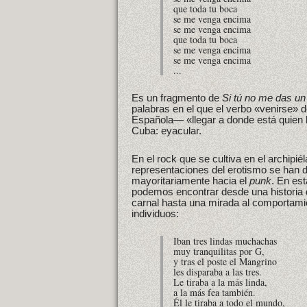
que toda tu boca
se me venga encima
se me venga encima
que toda tu boca
se me venga encima
se me venga encima
...
Es un fragmento de
Si tú no me das un
palabras en el que el verbo «venirse» 
Española— «llegar a donde está quien 
Cuba: eyacular.
En el rock que se cultiva en el archipié
representaciones del erotismo se han 
mayoritariamente hacia el
punk
. En est
podemos encontrar desde una historia 
carnal hasta una mirada al comportami
individuos:
Iban tres lindas muchachas
muy tranquilitas por G,
y tras el poste el Mangrino
les disparaba a las tres.
Le tiraba a la más linda,
a la más fea también.
Él le tiraba a todo el mundo,