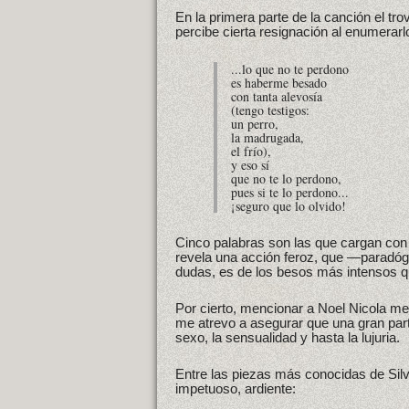
En la primera parte de la canción el t
percibe cierta resignación al enumerarl
...lo que no te perdono
es haberme besado
con tanta alevosía
(tengo testigos:
un perro,
la madrugada,
el frío),
y eso sí
que no te lo perdono,
pues si te lo perdono...
¡seguro que lo olvido!
Cinco palabras son las que cargan con e
revela una acción feroz, que —paradógi
dudas, es de los besos más intensos q
Por cierto, mencionar a Noel Nicola me
me atrevo a asegurar que una gran part
sexo, la sensualidad y hasta la lujuria.
Entre las piezas más conocidas de Sil
impetuoso, ardiente: