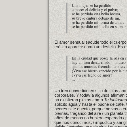
Una mujer se ha perdido
conocer el delirio y el polvo;
se ha perdido esta bella locura,
su breve cintura debajo de mí.
se ha perdido mi forma de amar;
se ha perdido mi huella en su mar.
...
El amor sensual sacude todo el cuerpo 
erótico aparece como un destello. Es e
En la ciudad que posee la isla en e
hay un tren descarrilado —museo
que los amantes fecundan con savi
¡Viva ese hierro vencido por la cl
¡Viva ese lecho de amor!
...
Un tren convertido en sitio de citas a
corporales. Y todavía algunos afirman
no existieran piezas como
Tu fantasma
solicito agua y hasta el buche de café.
peores ni te cuento, porque no vas a cre
piernas, tragando del aire / un planeta t
años de menos no hubiera esperado / po
que nos conocimos, / impúdico y sangrie
delirio / extraigo un solo cirio / que pos