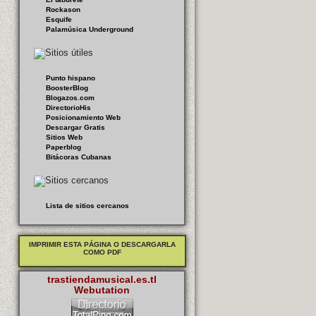
Rockason
Esquife
Palamúsica Underground
Punto hispano
BoosterBlog
Blogazos.com
DirectorioHis
Posicionamiento Web
Descargar Gratis
Sitios Web
Paperblog
Bitácoras Cubanas
Lista de sitios cercanos
IMPRIMIR ESTA PÁGINA O DESCARGARLA
COMO PDF
trastiendamusical.es.tl
Webutation