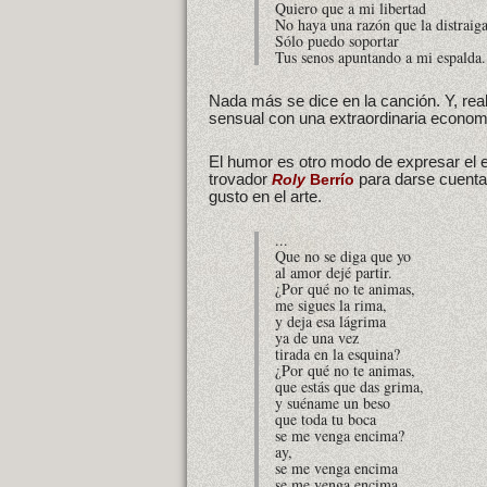
Quiero que a mi libertad
No haya una razón que la distraig
Sólo puedo soportar
Tus senos apuntando a mi espalda.
Nada más se dice en la canción. Y, re
sensual con una extraordinaria econom
El humor es otro modo de expresar el e
trovador
para darse cuenta 
Roly
Berrío
gusto en el arte.
...
Que no se diga que yo
al amor dejé partir.
¿Por qué no te animas,
me sigues la rima,
y deja esa lágrima
ya de una vez
tirada en la esquina?
¿Por qué no te animas,
que estás que das grima,
y suéname un beso
que toda tu boca
se me venga encima?
ay,
se me venga encima
se me venga encima