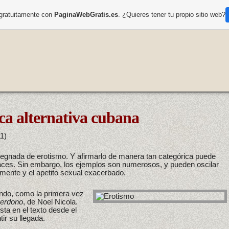
 gratuitamente con
PaginaWebGratis.es
. ¿Quieres tener tu propio sitio web?
ca alternativa cubana
1)
regnada de erotismo. Y afirmarlo de manera tan categórica puede
aces. Sin embargo, los ejemplos son numerosos, y pueden oscilar
lmente y el apetito sexual exacerbado.
ndo, como la primera vez
perdono
, de Noel Nicola.
sta en el texto desde el
ir su llegada.