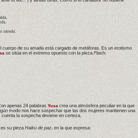
lda,
eda.
me enreda.
 el cuerpo de su amada está cargado de metáforas. Es un erotismo
se sitúa en el extremo opuesto con la pieza
Flash
:
sa
 Con apenas 24 palabras
crea una atmósfera peculiar en la que
Yusa
algún modo nos hace sospechar que las dos mujeres mantienen una
s cuenta la sospecha deviene en certeza.
, es su pieza
Haiku de paz
, en la que expresa: