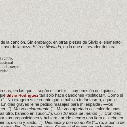
de la canción. Sin embargo, en otras piezas de Silvio el elemento
l caso de la pieza
El tren blindado
, en la que el trovador declara:
l centro,
 nacional—
a del cuerpo.
aridad!
morosas, en las que —según el cantor— hay emisión de líquidos
 que
tan solo hace canciones «políticas». Como si
Silvio Rodríguez
("...No exagero si te cuento que le hablo a tu fantasma, / que le
 / En días graves le he pedido masajes para mi espalda / —los
er..."),
Me veo claramente
("...Me veo apretado / al calor de unas
ras otro, bañado en sudor..."),
Con 10 años de menos
("...Con diez
r sus proposiciones y hubiera corrido / como una fiera al lecho en
nto, divino y alado..."),
Desnuda y con sombrilla
("...Yo, a punto del
o ante tu flor...") y tantas otras. Como si el cantautor no hubiera