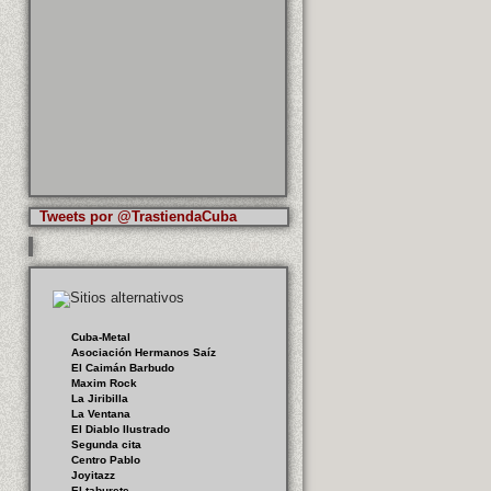
Tweets por @TrastiendaCuba
Cuba-Metal
Asociación Hermanos Saíz
El Caimán Barbudo
Maxim Rock
La Jiribilla
La Ventana
El Diablo Ilustrado
Segunda cita
Centro Pablo
Joyitazz
El taburete