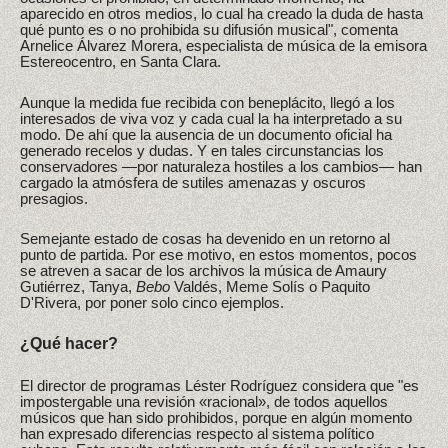
aparecido en otros medios, lo cual ha creado la duda de hasta
qué punto es o no prohibida su difusión musical", comenta
Arnelice Álvarez Morera, especialista de música de la emisora
Estereocentro, en Santa Clara.
Aunque la medida fue recibida con beneplácito, llegó a los
interesados de viva voz y cada cual la ha interpretado a su
modo. De ahí que la ausencia de un documento oficial ha
generado recelos y dudas. Y en tales circunstancias los
conservadores —por naturaleza hostiles a los cambios— han
cargado la atmósfera de sutiles amenazas y oscuros
presagios.
Semejante estado de cosas ha devenido en un retorno al
punto de partida. Por ese motivo, en estos momentos, pocos
se atreven a sacar de los archivos la música de Amaury
Gutiérrez, Tanya,
Bebo
Valdés, Meme Solís o Paquito
D'Rivera, por poner solo cinco ejemplos.
¿Qué hacer?
El director de programas Léster Rodríguez considera que "es
impostergable una revisión «racional», de todos aquellos
músicos que han sido prohibidos, porque en algún momento
han expresado diferencias respecto al sistema político