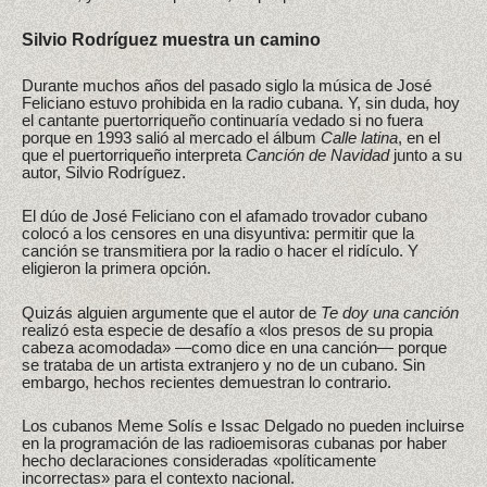
Silvio Rodríguez muestra un camino
Durante muchos años del pasado siglo la música de José
Feliciano estuvo prohibida en la radio cubana. Y, sin duda, hoy
el cantante puertorriqueño continuaría vedado si no fuera
porque en 1993 salió al mercado el álbum
Calle latina
, en el
que el puertorriqueño interpreta
Canción de Navidad
junto a su
autor, Silvio Rodríguez.
El dúo de José Feliciano con el afamado trovador cubano
colocó a los censores en una disyuntiva: permitir que la
canción se transmitiera por la radio o hacer el ridículo. Y
eligieron la primera opción.
Quizás alguien argumente que el autor de
Te doy una canción
realizó esta especie de desafío a «los presos de su propia
cabeza acomodada» —como dice en una canción— porque
se trataba de un artista extranjero y no de un cubano. Sin
embargo, hechos recientes demuestran lo contrario.
Los cubanos Meme Solís e Issac Delgado no pueden incluirse
en la programación de las radioemisoras cubanas por haber
hecho declaraciones consideradas «políticamente
incorrectas» para el contexto nacional.