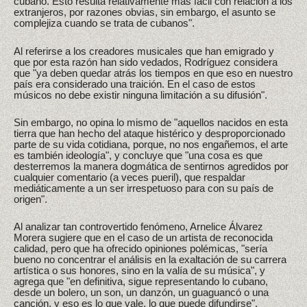
cubano. Esto resulta relativamente más fácil con relación a los
extranjeros, por razones obvias, sin embargo, el asunto se
complejiza cuando se trata de cubanos".
Al referirse a los creadores musicales que han emigrado y
que por esta razón han sido vedados, Rodríguez considera
que "ya deben quedar atrás los tiempos en que eso en nuestro
país era considerado una traición. En el caso de estos
músicos no debe existir ninguna limitación a su difusión".
Sin embargo, no opina lo mismo de "aquellos nacidos en esta
tierra que han hecho del ataque histérico y desproporcionado
parte de su vida cotidiana, porque, no nos engañemos, el arte
es también ideología", y concluye que "una cosa es que
desterremos la manera dogmática de sentirnos agredidos por
cualquier comentario (a veces pueril), que respaldar
mediáticamente a un ser irrespetuoso para con su país de
origen".
Al analizar tan controvertido fenómeno, Arnelice Álvarez
Morera sugiere que en el caso de un artista de reconocida
calidad, pero que ha ofrecido opiniones polémicas, "sería
bueno no concentrar el análisis en la exaltación de su carrera
artística o sus honores, sino en la valía de su música", y
agrega que "en definitiva, sigue representando lo cubano,
desde un bolero, un son, un danzón, un guaguancó o una
canción, y eso es lo que vale, lo que puede difundirse".