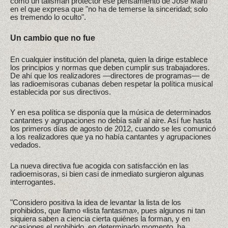
como un talismán protector ese pensamiento de José Martí
en el que expresa que "no ha de temerse la sinceridad; solo
es tremendo lo oculto".
Un cambio que no fue
En cualquier institución del planeta, quien la dirige establece
los principios y normas que deben cumplir sus trabajadores.
De ahí que los realizadores —directores de programas— de
las radioemisoras cubanas deben respetar la política musical
establecida por sus directivos.
Y en esa política se disponía que la música de determinados
cantantes y agrupaciones no debía salir al aire. Así fue hasta
los primeros días de agosto de 2012, cuando se les comunicó
a los realizadores que ya no había cantantes y agrupaciones
vedados.
La nueva directiva fue acogida con satisfacción en las
radioemisoras, si bien casi de inmediato surgieron algunas
interrogantes.
"Considero positiva la idea de levantar la lista de los
prohibidos, que llamo «lista fantasma», pues algunos ni tan
siquiera saben a ciencia cierta quiénes la forman, y en
ocasiones el prohibido, en determinado momento, ha