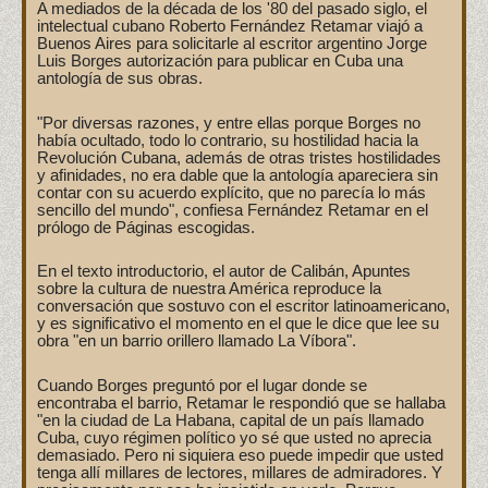
A mediados de la década de los '80 del pasado siglo, el
intelectual cubano Roberto Fernández Retamar viajó a
Buenos Aires para solicitarle al escritor argentino Jorge
Luis Borges autorización para publicar en Cuba una
antología de sus obras.
"Por diversas razones, y entre ellas porque Borges no
había ocultado, todo lo contrario, su hostilidad hacia la
Revolución Cubana, además de otras tristes hostilidades
y afinidades, no era dable que la antología apareciera sin
contar con su acuerdo explícito, que no parecía lo más
sencillo del mundo", confiesa Fernández Retamar en el
prólogo de Páginas escogidas.
En el texto introductorio, el autor de Calibán, Apuntes
sobre la cultura de nuestra América reproduce la
conversación que sostuvo con el escritor latinoamericano,
y es significativo el momento en el que le dice que lee su
obra "en un barrio orillero llamado La Víbora".
Cuando Borges preguntó por el lugar donde se
encontraba el barrio, Retamar le respondió que se hallaba
"en la ciudad de La Habana, capital de un país llamado
Cuba, cuyo régimen político yo sé que usted no aprecia
demasiado. Pero ni siquiera eso puede impedir que usted
tenga allí millares de lectores, millares de admiradores. Y