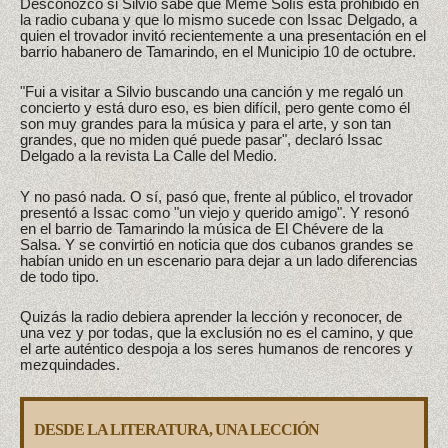
Desconozco si Silvio sabe que Meme Solís está prohibido en
la radio cubana y que lo mismo sucede con Issac Delgado, a
quien el trovador invitó recientemente a una presentación en el
barrio habanero de Tamarindo, en el Municipio 10 de octubre.
"Fui a visitar a Silvio buscando una canción y me regaló un
concierto y está duro eso, es bien difícil, pero gente como él
son muy grandes para la música y para el arte, y son tan
grandes, que no miden qué puede pasar", declaró Issac
Delgado a la revista La Calle del Medio.
Y no pasó nada. O sí, pasó que, frente al público, el trovador
presentó a Issac como "un viejo y querido amigo". Y resonó
en el barrio de Tamarindo la música de El Chévere de la
Salsa. Y se convirtió en noticia que dos cubanos grandes se
habían unido en un escenario para dejar a un lado diferencias
de todo tipo.
Quizás la radio debiera aprender la lección y reconocer, de
una vez y por todas, que la exclusión no es el camino, y que
el arte auténtico despoja a los seres humanos de rencores y
mezquindades.
DESDE LA LITERATURA, UNA LECCIÓN