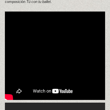
composición
Tú con tu ballet
.