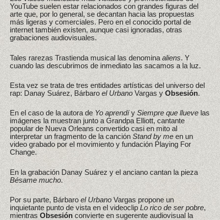
YouTube suelen estar relacionados con grandes figuras del
arte que, por lo general, se decantan hacia las propuestas
más ligeras y comerciales. Pero en el conocido portal de
internet también existen, aunque casi ignoradas, otras
grabaciones audiovisuales.
Tales rarezas Trastienda musical las denomina
aliens
. Y
cuando las descubrimos de inmediato las sacamos a la luz.
Esta vez se trata de tres entidades artísticas del universo del
rap: Danay Suárez, Bárbaro
el Urbano
Vargas y
Obsesión
.
En el caso de la autora de
Yo aprendí
y
Siempre que llueve
las
imágenes la muestran junto a Grandpa Elliott, cantante
popular de Nueva Orleans convertido casi en mito al
interpretar un fragmento de la canción
Stand by me
en un
video grabado por el movimiento y fundación Playing For
Change.
En la grabación Danay Suárez y el anciano cantan la pieza
Bésame mucho
.
Por su parte, Bárbaro
el Urbano
Vargas propone un
inquietante punto de vista en el videoclip
Lo rico de ser pobre
,
mientras
Obsesión
convierte en sugerente audiovisual la