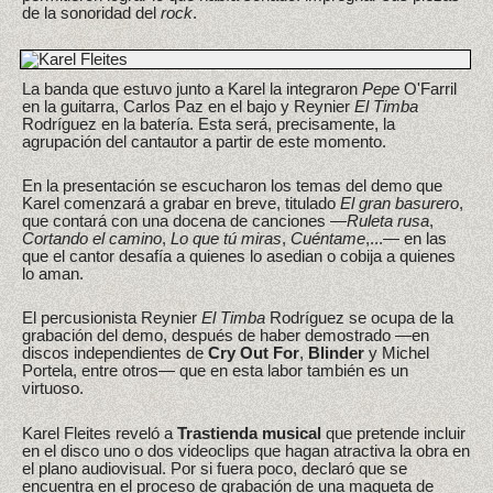
de la sonoridad del
rock
.
La banda que estuvo junto a Karel la integraron
Pepe
O'Farril
en la guitarra, Carlos Paz en el bajo y Reynier
El Timba
Rodríguez en la batería. Esta será, precisamente, la
agrupación del cantautor a partir de este momento.
En la presentación se escucharon los temas del demo que
Karel comenzará a grabar en breve, titulado
El gran basurero
,
que contará con una docena de canciones —
Ruleta rusa
,
Cortando el camino
,
Lo que tú miras
,
Cuéntame
,...— en las
que el cantor desafía a quienes lo asedian o cobija a quienes
lo aman.
El percusionista Reynier
El Timba
Rodríguez se ocupa de la
grabación del demo, después de haber demostrado —en
discos independientes de
Cry Out For
,
Blinder
y Michel
Portela, entre otros— que en esta labor también es un
virtuoso.
Karel Fleites reveló a
Trastienda musical
que pretende incluir
en el disco uno o dos videoclips que hagan atractiva la obra en
el plano audiovisual. Por si fuera poco, declaró que se
encuentra en el proceso de grabación de una maqueta de