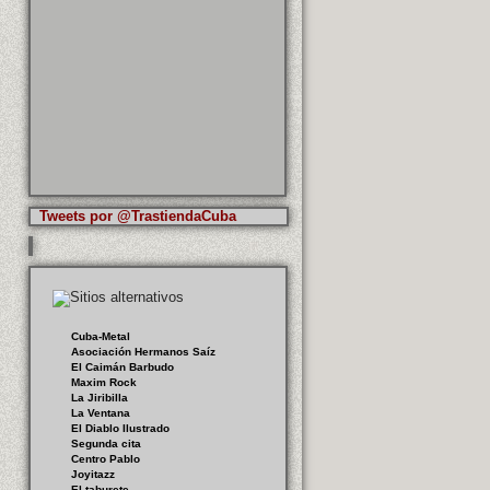
Tweets por @TrastiendaCuba
Cuba-Metal
Asociación Hermanos Saíz
El Caimán Barbudo
Maxim Rock
La Jiribilla
La Ventana
El Diablo Ilustrado
Segunda cita
Centro Pablo
Joyitazz
El taburete