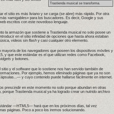
Trastienda musical se transforma.
r el sitio es más liviano y se carga (se abre) más rápido. Por otra
 más «amigables» para los buscadores. Es decir, Google y sus
 web escritos con este novedoso lenguaje.
nto la armazón que sostiene a Trastienda musical no solo posee un
introducir en el sitio infinidad de opciones que hasta ahora estaban
úsica, videos sin
flash
y casi cualquier otro elemento.
n mayoría de los navegadores que poseen los dispositivos móviles y
5, y que este estándar es el que utilizan redes como Facebook,
widgets
y botones.
sitio y el
software
que lo sostiene nos han servido también de
nsformaciones. Por ejemplo, hemos eliminado páginas que ya no son
psulas...— y cuyo contenido puede hallarse fácilmente en internet.
mos prescindir en este momento no solo porque abundan en otras
, porque Trastienda musical ya ha logrado crear un nutrido archivo
estándar —HTML5— hará que en los próximos días, tal vez
nas páginas. Poco a poco los iremos solucionando.