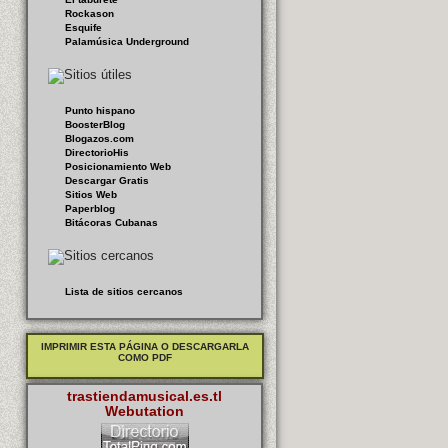
Rockason
Esquife
Palamúsica Underground
Punto hispano
BoosterBlog
Blogazos.com
DirectorioHis
Posicionamiento Web
Descargar Gratis
Sitios Web
Paperblog
Bitácoras Cubanas
Lista de sitios cercanos
IMPRIMIR ESTA PÁGINA O DESCARGARLA
COMO PDF
trastiendamusical.es.tl
Webutation