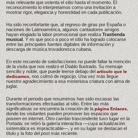
más relevante que ostenta el sitio hasta el momento. El
reconocimiento lo interpretamos como una invitación a
mostrar rigor, elegancia y honestidad en cada publicación.
Ha sido reconfortante que, al regreso de giras por España o
naciones de Latinoamérica, algunos cantautores amigos
hayan elogiado la labor promocional que realiza
Trastienda
musical
. Y es que poco a poco el sitio ha logrado colocarse
entre las principales fuentes digitales de información y
descarga de música trovadoresca cubana.
En este recuento de satisfacciones no puede faltar la mención
de la visita que nos realizó el Diablo Ilustrado. Su mensaje
sencillo y noble, que puede leerse debajo del
artículo que le
, nos colmó de regocijo. Una vez más llegue
dedicamos
nuestro agradecimiento a esa misteriosa criatura con alma de
juglar.
Durante el periodo que resumimos han sido escasas las
transformaciones efectuadas al sitio. Entre las más
significativas se encuentra la creación de la
,
página Enlaces
donde los visitantes pueden promover los espacios que
poseen en internet. Otro cambio trascendente tuvo lugar en la
Portada: se retiró la galería interactiva —cuya actualización
sistemática es impracticable—, y en su lugar se destacan el
título y la foto del
post
más reciente.