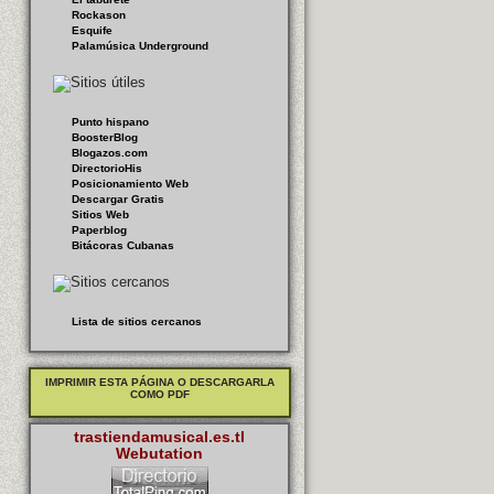
Rockason
Esquife
Palamúsica Underground
Punto hispano
BoosterBlog
Blogazos.com
DirectorioHis
Posicionamiento Web
Descargar Gratis
Sitios Web
Paperblog
Bitácoras Cubanas
Lista de sitios cercanos
IMPRIMIR ESTA PÁGINA O DESCARGARLA
COMO PDF
trastiendamusical.es.tl
Webutation