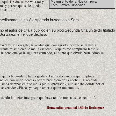
e aquí. Un día se me va a mí y
Movimiento de la Nueva Trova.
o, y parece que se le quedó
Foto: Lázara Ribadavia
chitas…»."
nmediatamente salió disparado buscando a Sara.
año el autor de
Ojalá
publicó en su blog Segunda Cita un texto titulado
González, en el que declara:
das
y yo se la regalé, la verdad que con agrado, porque se la había
nstante mismo en que me la escuchó. Después me complació tanto su
 la pena que yo la siguiera cantando, al punto que olvidé hasta cómo se
r qué a la Gorda le había gustado tanto esta canción que implora
onduce con imprudencia «por el precipicio de la noche». Y no pude
ismos tiempos en que me la pidió «prestada», ella andaba dolida por el
ía advertido: «Flaco, yo voy a amar a quien me ame…»
 siendo la mejor intérprete que haya tenido nunca esta canción...".
— Homenajito personal | Silvio Rodríguez