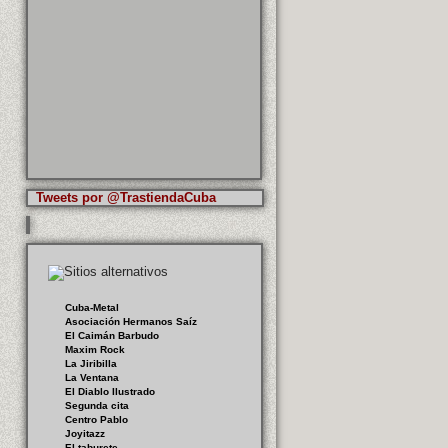
Tweets por @TrastiendaCuba
Cuba-Metal
Asociación Hermanos Saíz
El Caimán Barbudo
Maxim Rock
La Jiribilla
La Ventana
El Diablo Ilustrado
Segunda cita
Centro Pablo
Joyitazz
El taburete