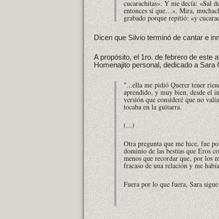
cucarachitas». Y me decía: «Sal d
entonces sí que…». Mira, muchach
grabado porque repitió: «y cucara
Dicen que Silvio terminó de cantar e i
A propósito, el 1ro. de febrero de este 
Homenajito personal, dedicado a Sara 
"...ella me pidió
Querer tener rien
aprendido, y muy bien, desde el i
versión que consideré que no valía
tocaba en la guitarra.
(...)
Otra pregunta que me hice, fue po
dominio de las bestias que Eros c
menos que recordar que, por los m
fracaso de una relación y me hab
Fuera por lo que fuera, Sara sigue