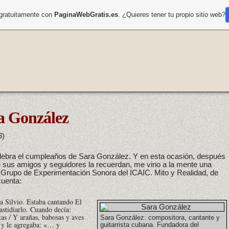
 gratuitamente con
PaginaWebGratis.es
. ¿Quieres tener tu propio sitio web?
a González
3)
celebra el cumpleaños de Sara González. Y en esta ocasión, después
ue sus amigos y seguidores la recuerdan, me vino a la mente una
ro Grupo de Experimentación Sonora del ICAIC. Mito y Realidad, de
cuenta:
 a Silvio. Estaba cantando
El
astidiarlo. Cuando decía:
tas / Y arañas, babosas y aves
Sara González: compositora, cantante y
l y le agregaba: «… y
guitarrista cubana. Fundadora del