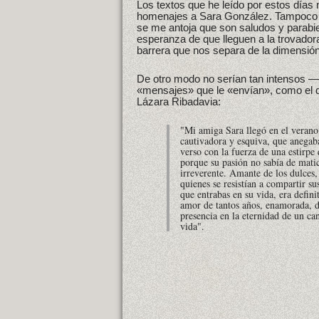
Los textos que he leído por estos días
homenajes a Sara González. Tampoco
se me antoja que son saludos y parabie
esperanza de que lleguen a la trovador
barrera que nos separa de la dimensión
De otro modo no serían tan intensos —
«mensajes» que le «envían», como el q
Lázara Ribadavia:
"Mi amiga Sara llegó en el verano 
cautivadora y esquiva, que anegab
verso con la fuerza de una estirp
porque su pasión no sabía de mati
irreverente. Amante de los dulces,
quienes se resistían a compartir su
que entrabas en su vida, era defi
amor de tantos años, enamorada, d
presencia en la eternidad de un ca
vida".