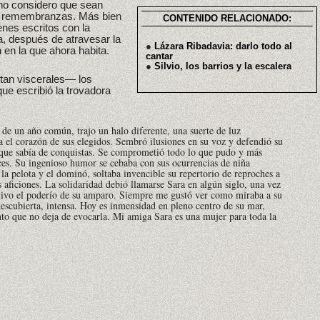
 no considero que sean
 remembranzas. Más bien
CONTENIDO RELACIONADO:
nes escritos con la
a, después de atravesar la
●
Lázara Ribadavia: darlo todo al
 en la que ahora habita.
cantar
●
Silvio, los barrios y la escalera
tan viscerales— los
ue escribió la trovadora
de un año común, trajo un halo diferente, una suerte de luz
a el corazón de sus elegidos. Sembró ilusiones en su voz y defendió su
e que sabía de conquistas. Se comprometió todo lo que pudo y más
ces. Su ingenioso humor se cebaba con sus ocurrencias de niña
 la pelota y el dominó, soltaba invencible su repertorio de reproches a
s aficiones. La solidaridad debió llamarse Sara en algún siglo, una vez
nitivo el poderío de su amparo. Siempre me gustó ver como miraba a su
escubierta, intensa. Hoy es inmensidad en pleno centro de su mar,
nto que no deja de evocarla. Mi amiga Sara es una mujer para toda la