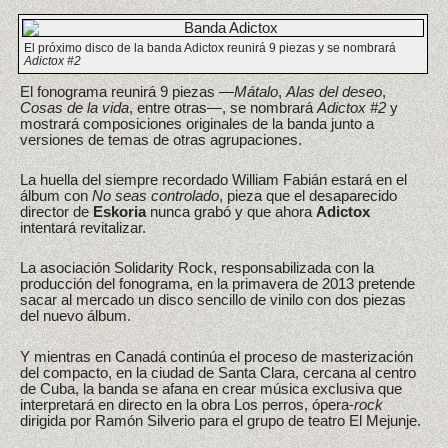
El próximo disco de la banda Adictox reunirá 9 piezas y se nombrará
Adictox #2
El fonograma reunirá 9 piezas —
Mátalo
,
Alas del deseo
,
Cosas de la vida
, entre otras—, se nombrará
Adictox #2
y
mostrará composiciones originales de la banda junto a
versiones de temas de otras agrupaciones.
La huella del siempre recordado William Fabián estará en el
álbum con
No seas controlado
, pieza que el desaparecido
director de
Eskoria
nunca grabó y que ahora
Adictox
intentará revitalizar.
La asociación Solidarity Rock, responsabilizada con la
producción del fonograma, en la primavera de 2013 pretende
sacar al mercado un disco sencillo de vinilo con dos piezas
del nuevo álbum.
Y mientras en Canadá continúa el proceso de masterización
del compacto, en la ciudad de Santa Clara, cercana al centro
de Cuba, la banda se afana en crear música exclusiva que
interpretará en directo en la obra Los perros, ópera-
rock
dirigida por Ramón Silverio para el grupo de teatro El Mejunje.