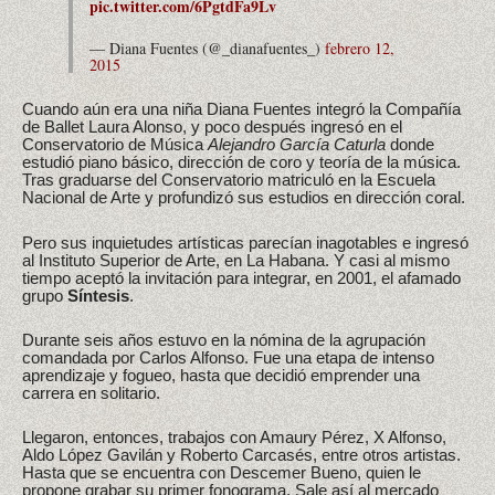
pic.twitter.com/6PgtdFa9Lv
— Diana Fuentes (@_dianafuentes_)
febrero 12,
2015
Cuando aún era una niña Diana Fuentes integró la Compañía
de Ballet Laura Alonso, y poco después ingresó en el
Conservatorio de Música
Alejandro García Caturla
donde
estudió piano básico, dirección de coro y teoría de la música.
Tras graduarse del Conservatorio matriculó en la Escuela
Nacional de Arte y profundizó sus estudios en dirección coral.
Pero sus inquietudes artísticas parecían inagotables e ingresó
al Instituto Superior de Arte, en La Habana. Y casi al mismo
tiempo aceptó la invitación para integrar, en 2001, el afamado
grupo
Síntesis
.
Durante seis años estuvo en la nómina de la agrupación
comandada por Carlos Alfonso. Fue una etapa de intenso
aprendizaje y fogueo, hasta que decidió emprender una
carrera en solitario.
Llegaron, entonces, trabajos con Amaury Pérez, X Alfonso,
Aldo López Gavilán y Roberto Carcasés, entre otros artistas.
Hasta que se encuentra con Descemer Bueno, quien le
propone grabar su primer fonograma. Sale así al mercado