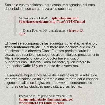
Son solo cuatro palabras, pero están impregnadas del trato
desenfadado que caracteriza a los cubanos:
#planetaplanetario
Vamos por ahi Cuba!!!!
#deorienteaoccidente
http://t.co/oVP5NTmnvd
— Diana Fuentes (@_dianafuentes_)
febrero 15,
2015
El
tweet
se acompaña de las etiquetas
#planetaplanetario
y
#deorienteaoccidente
. La primera nos adelanta que en los
conciertos que ofrecerá Diana Fuentes predominarán las
piezas que reunió en su segundo álbum titulado precisamente
Planeta Planetario
, cuyo productor fue el músico
puertorriqueño Eduardo Cabra
Visitante
, quien integra la
agrupación
Calle 13
y es esposo de la vocalista.
La segunda etiqueta nos habla de la intención de la artista de
recorrer la nación de un extremo a otro. Y, para dar a conocer
algunos detalles de la gira, en otro
tweet
encontramos los
nombres de las ciudades que visitará y las fechas:
Fechas de la 1ra parte de shows en Cuba!
#planetaplanetario
#lamamádemarcel
@Visitante13
@FrandaFuentes