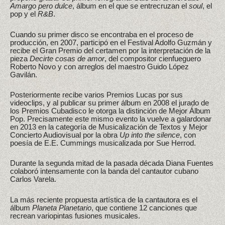
Amargo pero dulce
, álbum en el que se entrecruzan el
soul
, el
pop y el
R&B
.
Cuando su primer disco se encontraba en el proceso de
producción, en 2007, participó en el Festival Adolfo Guzmán y
recibe el Gran Premio del certamen por la interpretación de la
pieza
Decirte cosas de amor
, del compositor cienfueguero
Roberto Novo y con arreglos del maestro Guido López
Gavilán.
Posteriormente recibe varios Premios Lucas por sus
videoclips, y al publicar su primer álbum en 2008 el jurado de
los Premios Cubadisco le otorga la distinción de Mejor Álbum
Pop. Precisamente este mismo evento la vuelve a galardonar
en 2013 en la categoría de Musicalización de Textos y Mejor
Concierto Audiovisual por la obra
Up into the silence
, con
poesía de E.E. Cummings musicalizada por Sue Herrod.
Durante la segunda mitad de la pasada década Diana Fuentes
colaboró intensamente con la banda del cantautor cubano
Carlos Varela.
La más reciente propuesta artística de la cantautora es el
álbum
Planeta Planetario
, que contiene 12 canciones que
recrean variopintas fusiones musicales.