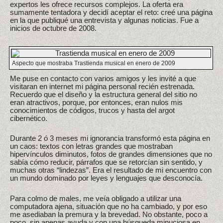
expertos les ofrece recursos complejos. La oferta era
sumamente tentadora y decidí aceptar el reto: creé una página
en la que publiqué una entrevista y algunas noticias. Fue a
inicios de octubre de 2008.
Aspecto que mostraba Trastienda musical en enero de 2009
Me puse en contacto con varios amigos y les invité a que
visitaran en internet mi página personal recién estrenada.
Recuerdo que el diseño y la estructura general del sitio no
eran atractivos, porque, por entonces, eran nulos mis
conocimientos de códigos, trucos y hasta del argot
cibernético.
Durante 2 ó 3 meses mi ignorancia transformó esta página en
un caos: textos con letras grandes que mostraban
hipervínculos diminutos, fotos de grandes dimensiones que no
sabía cómo reducir, párrafos que se retorcían sin sentido, y
muchas otras “lindezas”. Era el resultado de mi encuentro con
un mundo dominado por leyes y lenguajes que desconocía.
Para colmo de males, me veía obligado a utilizar una
computadora ajena, situación que no ha cambiado, y por eso
me asediaban la premura y la brevedad. No obstante, poco a
poco, sin apenas ayuda y con una búsqueda minuciosa en