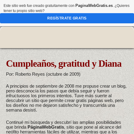
PaginaWebGratis.es
Este sitio web fue creado gratuitamente con
. ¿Quieres
tener tu propio sitio web?
REGÍSTRATE GRATIS
Cumpleaños, gratitud y Diana
Por: Roberto Reyes (octubre de 2009)
A principios de septiembre de 2008 me propuse crear un blog,
pero desconocía los pasos que debía seguir y fueron
infructuosos los primeros intentos. Tuve más suerte al
descubrir un sitio que permite crear gratis páginas web, pero
los diseños no me dejaron satisfecho y transcurrida una
semana desistí.
Continué mi búsqueda y descubrí las amplias posibilidades
que brinda
PáginaWebGratis
, sitio que pone al alcance del
neófito herramientas fáciles de utilizar, mientras que a los