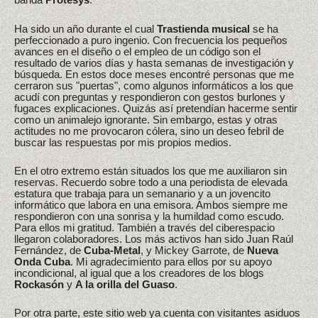
Ha sido un año durante el cual
Trastienda musical
se ha
perfeccionado a puro ingenio. Con frecuencia los pequeños
avances en el diseño o el empleo de un código son el
resultado de varios días y hasta semanas de investigación y
búsqueda. En estos doce meses encontré personas que me
cerraron sus "puertas", como algunos informáticos a los que
acudí con preguntas y respondieron con gestos burlones y
fugaces explicaciones. Quizás así pretendían hacerme sentir
como un animalejo ignorante. Sin embargo, estas y otras
actitudes no me provocaron cólera, sino un deseo febril de
buscar las respuestas por mis propios medios.
En el otro extremo están situados los que me auxiliaron sin
reservas. Recuerdo sobre todo a una periodista de elevada
estatura que trabaja para un semanario y a un jovencito
informático que labora en una emisora. Ambos siempre me
respondieron con una sonrisa y la humildad como escudo.
Para ellos mi gratitud. También a través del ciberespacio
llegaron colaboradores. Los más activos han sido Juan Raúl
Fernández, de
Cuba-Metal
, y Mickey Garrote, de
Nueva
Onda Cuba
. Mi agradecimiento para ellos por su apoyo
incondicional, al igual que a los creadores de los blogs
Rockasón
y
A la orilla del Guaso
.
Por otra parte, este sitio web ya cuenta con visitantes asiduos