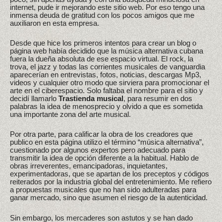
internet, pude ir mejorando este sitio web. Por eso tengo una
inmensa deuda de gratitud con los pocos amigos que me
auxiliaron en esta empresa.
Desde que hice los primeros intentos para crear un blog o
página web había decidido que la música alternativa cubana
fuera la dueña absoluta de ese espacio virtual. El rock, la
trova, el jazz y todas las corrientes musicales de vanguardia
aparecerían en entrevistas, fotos, noticias, descargas Mp3,
videos y cualquier otro modo que sirviera para promocionar el
arte en el ciberespacio. Solo faltaba el nombre para el sitio y
decidí llamarlo
Trastienda musical
, para resumir en dos
palabras la idea de menosprecio y olvido a que es sometida
una importante zona del arte musical.
Por otra parte, para calificar la obra de los creadores que
publico en esta página utilizo el término “música alternativa”,
cuestionado por algunos expertos pero adecuado para
transmitir la idea de opción diferente a la habitual. Hablo de
obras irreverentes, emancipadoras, inquietantes,
experimentadoras, que se apartan de los preceptos y códigos
reiterados por la industria global del entretenimiento. Me refiero
a propuestas musicales que no han sido adulteradas para
ganar mercado, sino que asumen el riesgo de la autenticidad.
Sin embargo, los mercaderes son astutos y se han dado