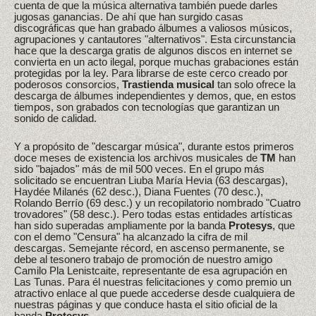
cuenta de que la música alternativa también puede darles
jugosas ganancias. De ahí que han surgido casas
discográficas que han grabado álbumes a valiosos músicos,
agrupaciones y cantautores "alternativos". Esta circunstancia
hace que la descarga gratis de algunos discos en internet se
convierta en un acto ilegal, porque muchas grabaciones están
protegidas por la ley. Para librarse de este cerco creado por
poderosos consorcios,
Trastienda musical
tan solo ofrece la
descarga de álbumes independientes y demos, que, en estos
tiempos, son grabados con tecnologías que garantizan un
sonido de calidad.
Y a propósito de "descargar música", durante estos primeros
doce meses de existencia los archivos musicales de
TM
han
sido "bajados" más de mil 500 veces. En el grupo más
solicitado se encuentran Liuba María Hevia (63 descargas),
Haydée Milanés (62 desc.), Diana Fuentes (70 desc.),
Rolando Berrío (69 desc.) y un recopilatorio nombrado "Cuatro
trovadores" (58 desc.). Pero todas estas entidades artísticas
han sido superadas ampliamente por la banda
Protesys
, que
con el demo "Censura" ha alcanzado la cifra de mil
descargas. Semejante récord, en ascenso permanente, se
debe al tesonero trabajo de promoción de nuestro amigo
Camilo Pla Lenistcaite, representante de esa agrupación en
Las Tunas. Para él nuestras felicitaciones y como premio un
atractivo enlace al que puede accederse desde cualquiera de
nuestras páginas y que conduce hasta el sitio oficial de la
banda
Protesys
.