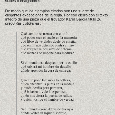
sutiles o instigadores.
De modo que los ejemplos citados son una suerte de
elegantes excepciones de la regla. Por eso cierro con el texto
íntegro de una pieza que el trovador Karel García tituló
16
preguntas cotidianas
:
Qué camino se trenza con el mío
qué poder seca el sueño en la memoria
qué libro de verdades duele de enseñar
qué sentir nos defiende contra el frío
qué vergüenza nos sirve de defensa
qué mañana se impone para madurar
Si el mundo cae despacio por tu cuello
qué salvará mi hombre sin destello
dónde aprender la cura de entregar
Quién le pone tamaño a la belleza,
quién encontró la punta en la madeja
y quién desfila para perdurar,
qué balanza divide la esperanza,
quién nos cierra la puerta de salida,
y quién nos roe el hambre de verdad
Si el mundo corre detrás de tus ojos
dónde verter su líquido sonrojo,