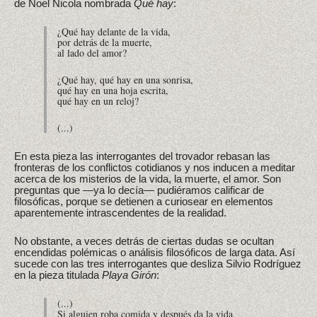
de Noel Nicola nombrada
Qué hay
:
¿Qué hay delante de la vida,
por detrás de la muerte,
al lado del amor?
¿Qué hay, qué hay en una sonrisa,
qué hay en una hoja escrita,
qué hay en un reloj?
(...)
En esta pieza las interrogantes del trovador rebasan las
fronteras de los conflictos cotidianos y nos inducen a meditar
acerca de los misterios de la vida, la muerte, el amor. Son
preguntas que —ya lo decía— pudiéramos calificar de
filosóficas, porque se detienen a curiosear en elementos
aparentemente intrascendentes de la realidad.
No obstante, a veces detrás de ciertas dudas se ocultan
encendidas polémicas o análisis filosóficos de larga data. Así
sucede con las tres interrogantes que desliza Silvio Rodríguez
en la pieza titulada
Playa Girón
:
(...)
Si alguien roba comida y después da la vida,