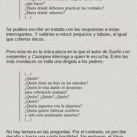
¿qué hacer?
¿Hasta dónde debemos practicar las verdades?
¿Hasta dónde sabemos?
(...)
Se pudiera escribir un tratado con las respuestas a estas
interrogantes. Y saldrían a relucir prejuicios y tabúes, al igual
que criterios éticos.
Pero esta no es la única pieza en la que el autor de
Sueño con
serpientes
y
Casiopea
interroga a quien le escucha. Entre las
más mordaces se halla una dirigida a los padres:
(...)
¿Quién?
¿Quién tiene un hijo en las entrañas?
¿Quién le está dando el desayuno
para cobrárselo mañana?
¿Quién? ¿Quién? ¿Quién?
¿Quién?
¿Quién juguetea con la alquimia?
¿Quién quiere fabricar cerebros
y sólo está sembrando muertos?
(...)
No hay ternura en las preguntas. Por el contrario, se percibe
desafío y hasta una sorda hostilidad. Sin embargo, el Silvio