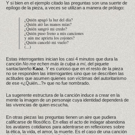
Y si bien en el ejemplo citado las preguntas son una suerte de
epílogo de la pieza, a veces se utilizan a manera de prólogo:
¿Quién apagó la luz del día?
¿Quién ató las manos mías?
¿Quién sangró mi credo?
¿Quién puso freno a mis canciones
y aún me aprieta los cojones?
¿Quién canceló mi vuelo?
(...)
Estas interrogantes inician los casi 4 minutos que dura la
canción
No me echen más la culpa a mí
, del piquete
santaclareño
Kaoz
. Y es curioso que en el resto de la pieza
no se responden las interrogantes sino que se describen las
actitudes que asumen quienes son víctimas del autoritarismo
de ese «¿Quién...?» que no fue nombrado.
La sugerente estructura de la canción induce a crear en la
mente la imagen de un personaje cuya identidad dependerá de
las vivencias de quien escucha.
En otras piezas las preguntas tienen un aire que pudiera
calificarse de filosófico. En ellas el acto de indagar abandona
los avatares cotidianos para adentrarse en reflexiones sobre
la ética, la vida, el amor, la muerte. Es el caso de una canción