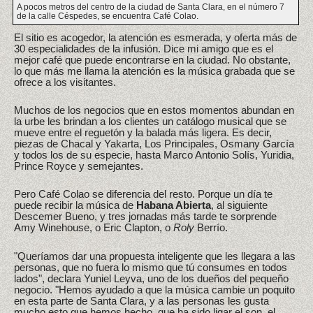
A pocos metros del centro de la ciudad de Santa Clara, en el número 7
de la calle Céspedes, se encuentra Café Colao.
El sitio es acogedor, la atención es esmerada, y oferta más de
30 especialidades de la infusión. Dice mi amigo que es el
mejor café que puede encontrarse en la ciudad. No obstante,
lo que más me llama la atención es la música grabada que se
ofrece a los visitantes.
Muchos de los negocios que en estos momentos abundan en
la urbe les brindan a los clientes un catálogo musical que se
mueve entre el reguetón y la balada más ligera. Es decir,
piezas de Chacal y Yakarta, Los Principales, Osmany García
y todos los de su especie, hasta Marco Antonio Solís, Yuridia,
Prince Royce y semejantes.
Pero Café Colao se diferencia del resto. Porque un día te
puede recibir la música de
Habana Abierta
, al siguiente
Descemer Bueno, y tres jornadas más tarde te sorprende
Amy Winehouse, o Eric Clapton, o
Roly
Berrío.
"Queríamos dar una propuesta inteligente que les llegara a las
personas, que no fuera lo mismo que tú consumes en todos
lados", declara Yuniel Leyva, uno de los dueños del pequeño
negocio. "Hemos ayudado a que la música cambie un poquito
en esta parte de Santa Clara, y a las personas les gusta
mucho esto que hemos hecho, que ha sido ligar el son, el