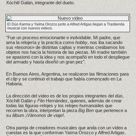
Xóchitl Galán, integrante del dueto.
El Dúo Karma y Yaíma Orozco junto a Alfred Artigas llegan a Trastienda
musical con nuevos videos.
"Fue un proceso emocionante e inolvidable. Mi padre, que
ama la relojería y la practica como
hobby
, nos iba sacando
sus «tesoros» de distintas cajitas y mientras creábamos los
objetos nos hacía la historia de las piezas. Mi madre también
se apasionó con la idea y nos acompañó en todo el despliegue
del armado y hasta diseñó un gran pez".
En Buenos Aires, Argentina, se realizaron las filmaciones para
el
clip
y se continuó el trabajo que había comenzado en La
Habana.
La dirección del video es de los propios integrantes del dúo,
Xóchitl Galán y
Fito
Hernández, quienes, además de crear
todas las figuras-relojes y los relojes-humanoides que
recorren la obra, interpretan la pieza
Big Ben
que pertenece a
su álbum
¡Vámonos de viaje!
.
Otra pareja de creadores musicales que anda con un video a
cuestas es la que conforman Yaíma Orozco y Alfred Artigas.