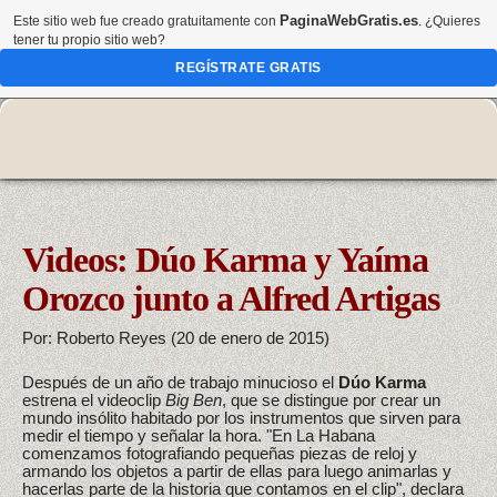
PaginaWebGratis.es
Este sitio web fue creado gratuitamente con
. ¿Quieres
tener tu propio sitio web?
REGÍSTRATE GRATIS
Videos: Dúo Karma y Yaíma
Orozco junto a Alfred Artigas
Por: Roberto Reyes (20 de enero de 2015)
Después de un año de trabajo minucioso el
Dúo Karma
estrena el videoclip
Big Ben
, que se distingue por crear un
mundo insólito habitado por los instrumentos que sirven para
medir el tiempo y señalar la hora. "En La Habana
comenzamos fotografiando pequeñas piezas de reloj y
armando los objetos a partir de ellas para luego animarlas y
hacerlas parte de la historia que contamos en el clip", declara