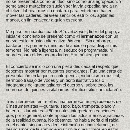
no se presentaba como un dúo, sino como una agrupación. Y
semejantes mutaciones suelen ser la vía expedita hacia un
objetivo: fabricar música chatarra para entretener, hacer
mover las caderas, tararear sencillos estribillos, agitar las
manos, en fin, enajenar a quien escucha.
Me puse en guardia cuando
Afrovelázquez
, líder del grupo, al
iniciar el concierto se presentó como «
Hermanazos
con un
nuevo estilo, música alternativa,
hip hop
». Sin embargo,
bastaron los primeros minutos de audición para disipar mis
temores. No había ligereza, ni seducción programada, ni
acordes para oídos acomodados. Era música genuina.
El concierto se inició con una pieza dedicada al respeto que
debemos mostrar por nuestros semejantes. Fue una carta de
presentación en la que con inteligencia, virtuosismo musical,
hermoso trabajo de voces y un texto ilustrativo los 9
integrantes del grupo agitaron el cuerpo y, sobre todo, las
neuronas de quienes visitábamos el mítico sitio santaclareño.
Tres intérpretes, entre ellos una hermosa mujer, rodeados de
6 instrumentistas —guitarra, saxo, bajo, trompeta, piano y
batería— durante casi 80 minutos interpretaron canciones
que, por lo general, contemplaban los lados menos agraciados
de la realidad cubana. No obstante, no había acritud ni rabia
en el canto, sino una evidente intención de inquietarnos, de
despojarnos de la somnolencia con la que vivimos en estos