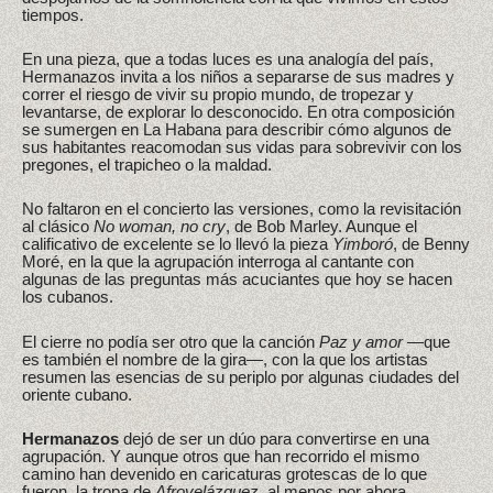
tiempos.
En una pieza, que a todas luces es una analogía del país,
Hermanazos invita a los niños a separarse de sus madres y
correr el riesgo de vivir su propio mundo, de tropezar y
levantarse, de explorar lo desconocido. En otra composición
se sumergen en La Habana para describir cómo algunos de
sus habitantes reacomodan sus vidas para sobrevivir con los
pregones, el trapicheo o la maldad.
No faltaron en el concierto las versiones, como la revisitación
al clásico
No woman, no cry
, de Bob Marley. Aunque el
calificativo de excelente se lo llevó la pieza
Yimboró
, de Benny
Moré, en la que la agrupación interroga al cantante con
algunas de las preguntas más acuciantes que hoy se hacen
los cubanos.
El cierre no podía ser otro que la canción
Paz y amor
—que
es también el nombre de la gira—, con la que los artistas
resumen las esencias de su periplo por algunas ciudades del
oriente cubano.
Hermanazos
dejó de ser un dúo para convertirse en una
agrupación. Y aunque otros que han recorrido el mismo
camino han devenido en caricaturas grotescas de lo que
fueron, la tropa de
Afrovelázquez
, al menos por ahora,