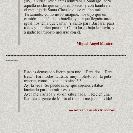
¡Ay, la vida! Desde antes admiraba a Santiago, pero
aquella noche que se apareció sucio y con hambre en
el mejunje de Santa Clara le quise mucho más.
Tartamudo, como no lo imaginé, nos dijo que un
camión le había dado botella, y aunque llegaba tarde
igual nos tenía que cantar. Y cantó para Bárbara, para
todos y también para mí. Cantó largo bajo la lluvia, y
a nadie le importó mojarse con él.
— Miguel Angel Montero
---------------------------------------------------------------------------------
--------
Esto es demasiado fuerte para uno... Para dos... Para
tres.... Para todos.... Estoy muy molesto con la puta
muerte, como la vea la asesino!!!!
Ay, la vida! Se puede saber qué cojones estabas
haciendo para permitir esto....
Ayer me visitaba y yo sin saber nada.... Recien una
llamada urgente de Marta al trabajo me jode la vida!
— Adrian Fuentes Mederos