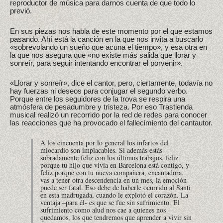
reproductor de música para darnos cuenta de que todo lo
previó.
En sus piezas nos habla de este momento por el que estamos
pasando. Ahí está la canción en la que nos invita a buscarlo
«sobrevolando un sueño que acuna el tiempo», y esa otra en
la que nos asegura que «no existe más salida que llorar y
sonreír, para seguir intentando encontrar el porvenir».
«Llorar y sonreír», dice el cantor, pero, ciertamente, todavía no
hay fuerzas ni deseos para conjugar el segundo verbo.
Porque entre los seguidores de la trova se respira una
atmósfera de pesadumbre y tristeza. Por eso Trastienda
musical realizó un recorrido por la red de redes para conocer
las reacciones que ha provocado el fallecimiento del cantautor.
A los cincuenta por lo general los infartos del
miocardio son implacables. Si además estás
sobradamente feliz con los últimos trabajos, feliz
porque tu hijo que vivía en Barcelona está contigo, y
feliz porque con tu nueva compañera, encantadora,
vas a tener otra descendencia en un mes, la emoción
puede ser fatal. Eso debe de haberle ocurrido al Santi
en esta madrugada, cuando le explotó el corazón. La
ventaja –para él- es que se fue sin sufrimiento. El
sufrimiento como alud nos cae a quienes nos
quedamos, los que tendremos que aprender a vivir sin