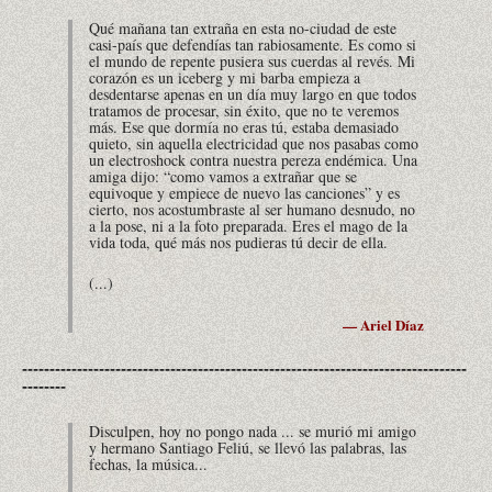
Qué mañana tan extraña en esta no-ciudad de este
casi-país que defendías tan rabiosamente. Es como si
el mundo de repente pusiera sus cuerdas al revés. Mi
corazón es un iceberg y mi barba empieza a
desdentarse apenas en un día muy largo en que todos
tratamos de procesar, sin éxito, que no te veremos
más. Ese que dormía no eras tú, estaba demasiado
quieto, sin aquella electricidad que nos pasabas como
un electroshock contra nuestra pereza endémica. Una
amiga dijo: “como vamos a extrañar que se
equivoque y empiece de nuevo las canciones” y es
cierto, nos acostumbraste al ser humano desnudo, no
a la pose, ni a la foto preparada. Eres el mago de la
vida toda, qué más nos pudieras tú decir de ella.
(...)
— Ariel Díaz
---------------------------------------------------------------------------------
--------
Disculpen, hoy no pongo nada ... se murió mi amigo
y hermano Santiago Feliú, se llevó las palabras, las
fechas, la música...