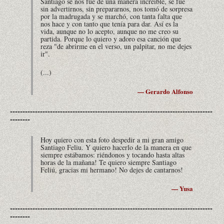
Santiago se nos fue de una manera increíble, se fue
sin advertirnos, sin prepararnos, nos tomó de sorpresa
por la madrugada y se marchó, con tanta falta que
nos hace y con tanto que tenía para dar. Así es la
vida, aunque no lo acepto, aunque no me creo su
partida. Porque lo quiero y adoro esa canción que
reza "de abrirme en el verso, un palpitar, no me dejes
ir".
(...)
— Gerardo Alfonso
---------------------------------------------------------------------------------
--------
Hoy quiero con esta foto despedir a mi gran amigo
Santiago Feliu. Y quiero hacerlo de la manera en que
siempre estábamos: riéndonos y tocando hasta altas
horas de la mañana! Te quiero siempre Santiago
Feliú, gracias mi hermano! No dejes de cantarnos!
— Yusa
---------------------------------------------------------------------------------
--------