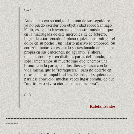
(...)
Aunque no era su amigo sino uno de sus seguidores
yo no puedo escribir con objetividad sobre Santiago
Feliú, ese genio irreverente de nuestra música al que
en la madrugada de este miércoles 12 de febrero,
luego de estar sentado al piano (quizás para mitigar el
dolor en su pecho), un infarto masivo lo emboscó. Su
corazón, tantas veces citado y cuestionado de manera
propia en sus canciones, no aguantó. Y ahora,
muchos como yo, en distintas partes del mundo, no
solo lamentamos su muerte sino que tenemos una
bronca con la parca, con los dioses y hasta con la
vida misma que le "retraquetea", para no decirlo en
otras palabras impublicables. Es más, ni siquiera da
para ese consuelo, muchas veces lugar común, de que
“murió pero vivirá eternamente en su obra”.
(...)
— Kaloian Santos
---------------------------------------------------------------------------------
--------